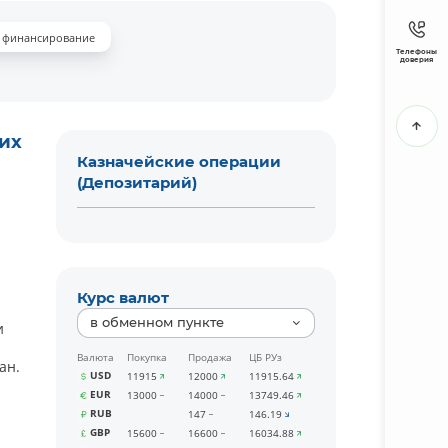
 финансирование
Телефоны
доверия
их
Казначейские операции
(Депозитарий)
Курс валют
в обменном пункте
и
Валюта
Покупка
Продажа
ЦБ РУз
ан.
USD
11915
12000
11915.64
EUR
13000
14000
13749.46
RUB
147
146.19
GBP
15600
16600
16034.88