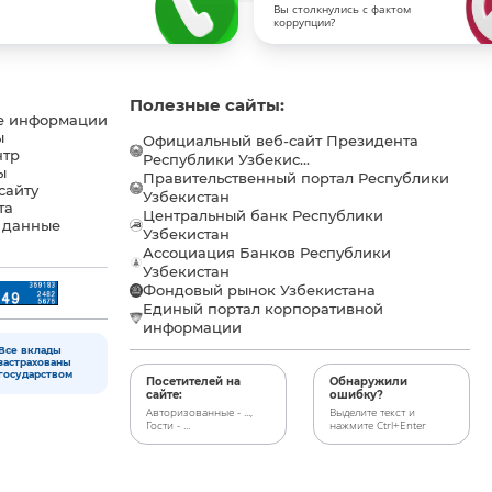
Вы столкнулись с фактом
коррупции?
Полезные сайты:
е информации
ы
Официальный веб-сайт Президента
нтр
Республики Узбекис...
ы
Правительственный портал Республики
сайту
Узбекистан
та
Центральный банк Республики
 данные
Узбекистан
Ассоциация Банков Республики
Узбекистан
Фондовый рынок Узбекистана
Единый портал корпоративной
информации
Все вклады
застрахованы
государством
Посетителей на
Обнаружили
сайте:
ошибку?
Авторизованные - ...,
Выделите текст и
Гости - ...
нажмите Ctrl+Enter