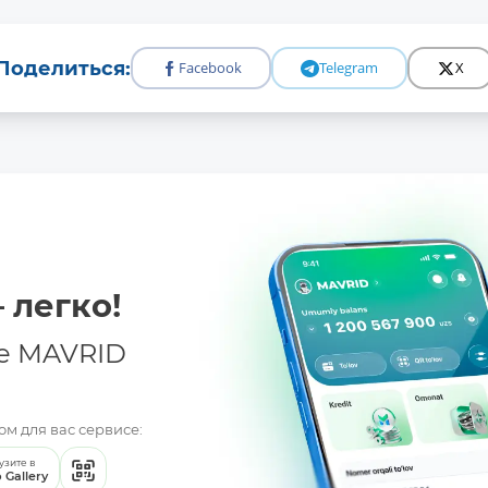
Поделиться:
Facebook
Telegram
X
 легко!
е MAVRID
м для вас сервисе:
узите в
 Gallery