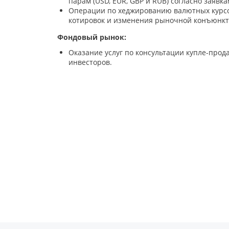
парам (USD, EUR, GBP и RUB) согласно заявк
Операции по хеджированию валютных курсо
котировок и изменения рыночной конъюнкт
Фондовый рынок:
Оказание услуг по консультации купле-про
инвесторов.