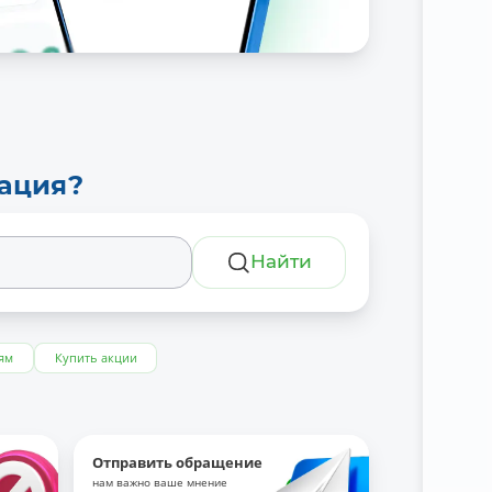
тация?
Найти
ям
Купить акции
Отправить обращение
нам важно ваше мнение