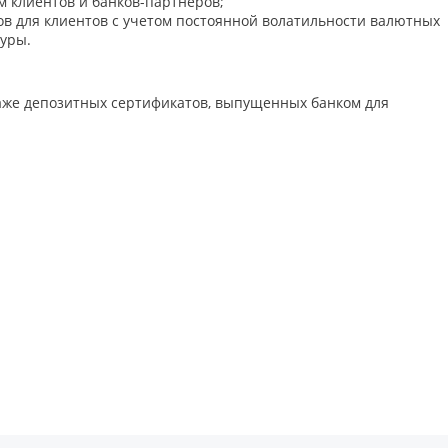
ам клиентов и банков-партнеров;
в для клиентов с учетом постоянной волатильности валютных
уры.
даже депозитных сертификатов, выпущенных банком для