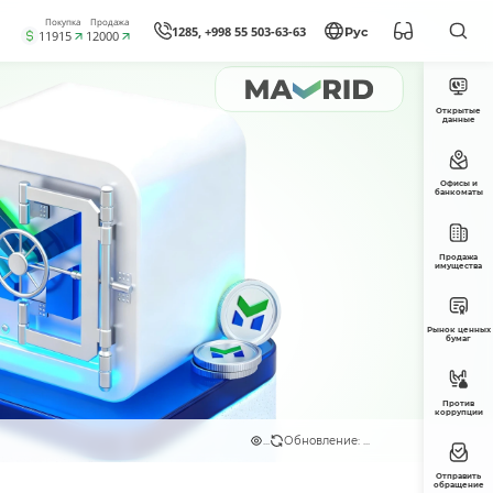
Покупка
Продажа
1285, +998 55 503-63-63
Рус
11915
12000
Открытые
данные
Офисы и
банкоматы
Продажа
имущества
Рынок ценных
бумаг
Против
коррупции
...
Обновление: ...
Отправить
обращение