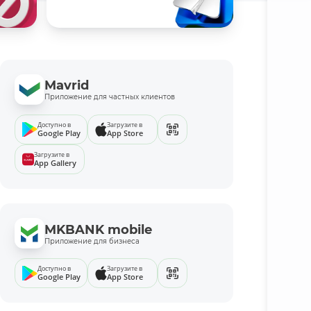
Mavrid
Приложение для частных клиентов
Доступно в
Загрузите в
Google Play
App Store
Загрузите в
App Gallery
MKBANK mobile
Приложение для бизнеса
Доступно в
Загрузите в
Google Play
App Store