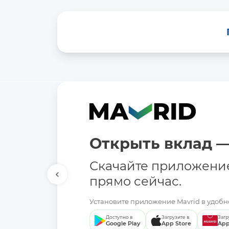
Открыть вклад —
Скачайте приложени
прямо сейчас.
Установите приложение Mavrid в удобно
Доступно в
Загрузите в
Загр
Google Play
App Store
App