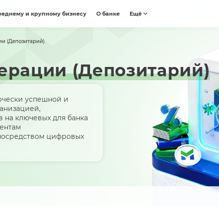
реднему и крупному бизнесу
О банке
Ещё
ии (Депозитарий)
ерации (Депозитарий)
ерчески успешной и
анизацией,
 на ключевых для банка
иентам
 посредством цифровых