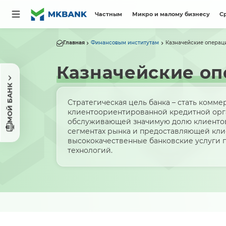
Частным
Микро и малому бизнесу
С
Главная
Финансовым институтам
Казначейские операц
Казначейские оп
МОЙ БАНК
Стратегическая цель банка – стать комм
клиентоориентированной кредитной орг
обслуживающей значимую долю клиентов
сегментах рынка и предоставляющей кл
высококачественные банковские услуги
технологий.