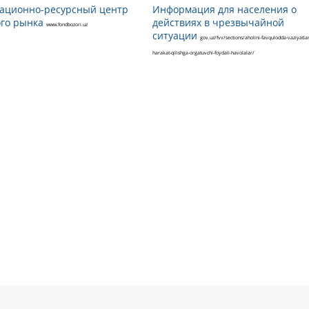
ационно-ресурсный центр
Информация для населения о
го рынка
действиях в чрезвычайной
www.fondbozori.uz
ситуации
gov.uz/fvv/sections/aholini-favqulodda-vaziyatlar
harakat-qilishga-orgatuvchi-foydali-havolalar/