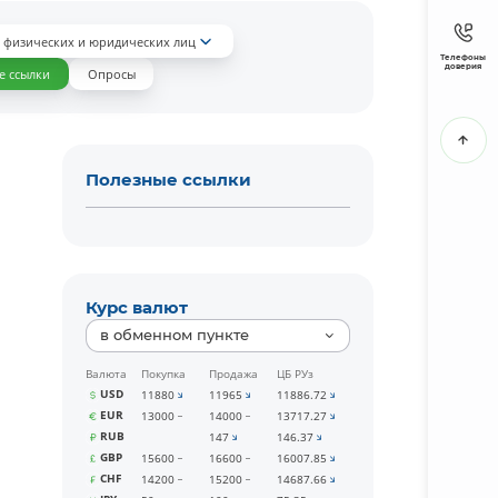
 физических и юридических лиц
Телефоны
доверия
е ссылки
Опросы
Полезные ссылки
Курс валют
в обменном пункте
Валюта
Покупка
Продажа
ЦБ РУз
USD
11880
11965
11886.72
EUR
13000
14000
13717.27
RUB
147
146.37
GBP
15600
16600
16007.85
CHF
14200
15200
14687.66