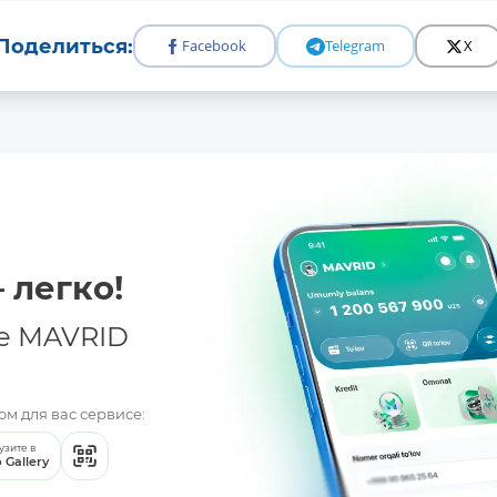
Поделиться:
Facebook
Telegram
X
 легко!
е MAVRID
м для вас сервисе:
узите в
 Gallery