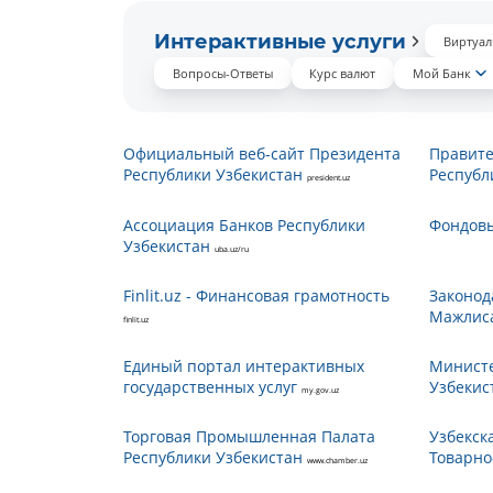
Интерактивные услуги
Виртуал
Вопросы-Ответы
Курс валют
Мой Банк
Официальный веб-сайт Президента
Правите
Республики Узбекистан
Республ
president.uz
Ассоциация Банков Республики
Фондовы
Узбекистан
uba.uz/ru
Finlit.uz - Финансовая грамотность
Законод
Мажлис
finlit.uz
Единый портал интерактивных
Министе
государственных услуг
Узбекис
my.gov.uz
Торговая Промышленная Палата
Узбекск
Республики Узбекистан
Товарно
www.chamber.uz