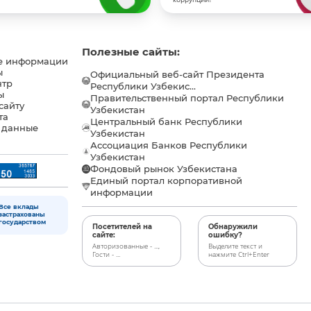
Полезные сайты:
е информации
ы
Официальный веб-сайт Президента
нтр
Республики Узбекис...
ы
Правительственный портал Республики
сайту
Узбекистан
та
Центральный банк Республики
 данные
Узбекистан
Ассоциация Банков Республики
Узбекистан
Фондовый рынок Узбекистана
Единый портал корпоративной
информации
Все вклады
застрахованы
государством
Посетителей на
Обнаружили
сайте:
ошибку?
Авторизованные - ...,
Выделите текст и
Гости - ...
нажмите Ctrl+Enter