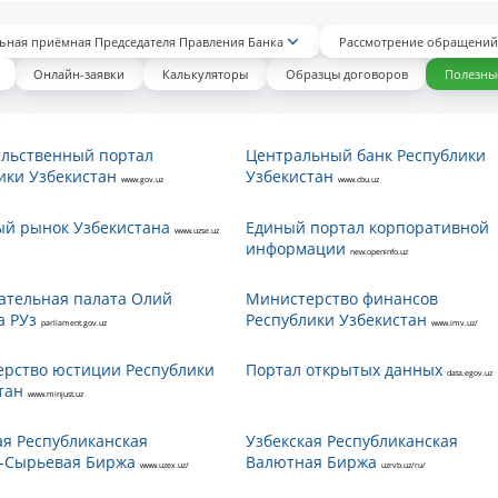
ьная приёмная Председателя Правления Банка
Рассмотрение обращений
Онлайн-заявки
Калькуляторы
Образцы договоров
Полезны
льственный портал
Центральный банк Республики
ики Узбекистан
Узбекистан
www.gov.uz
www.cbu.uz
й рынок Узбекистана
Единый портал корпоративной
www.uzse.uz
информации
new.openinfo.uz
ательная палата Олий
Министерство финансов
а РУз
Республики Узбекистан
parliament.gov.uz
www.imv.uz/
рство юстиции Республики
Портал открытых данных
data.egov.uz
тан
www.minjust.uz
ая Республиканская
Узбекская Республиканская
-Сырьевая Биржа
Валютная Биржа
www.uzex.uz/
uzrvb.uz/ru/