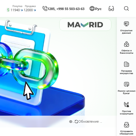
Покупка
Продажа
1285, +998 55 503-63-63
Рус
11940
12000
Открытые
данные
Офисы и
банкоматы
Продажа
имущества
Рынок ценных
бумаг
Против
коррупции
...
Обновление: ...
Отправить
обращение