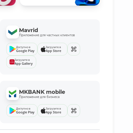
Mavrid
Приложение для частных клиентов
Доступно в
Загрузите в
Google Play
App Store
Загрузите в
App Gallery
MKBANK mobile
Приложение для бизнеса
Доступно в
Загрузите в
Google Play
App Store