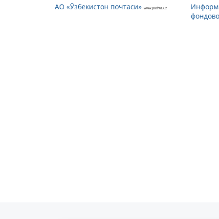
АО «Ўзбекистон почтаси»
Информ
www.pochta.uz
фондово