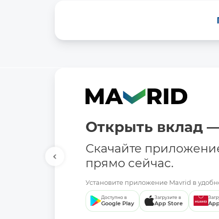
Открыть вклад —
Скачайте приложени
прямо сейчас.
Установите приложение Mavrid в удобно
Доступно в
Загрузите в
Загр
Google Play
App Store
App