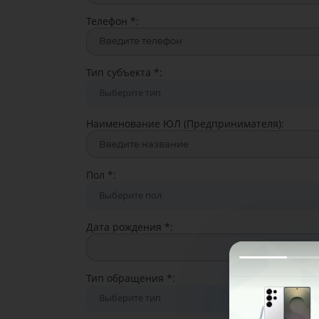
Телефон
*
:
Тип субъекта
*
:
Наименование ЮЛ (Предпринимателя):
Пол
*
:
Дата рождения
*
:
Тип обращения
*
: