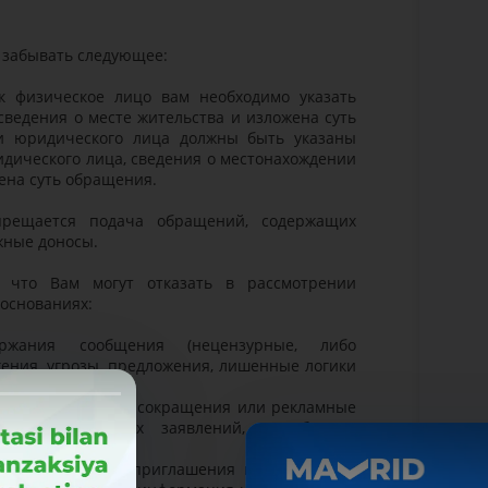
е забывать следующее:
к физическое лицо вам необходимо указать
 сведения о месте жительства и изложена суть
и юридического лица должны быть указаны
дического лица, сведения о местонахождении
жена суть обращения.
прещается подача обращений, содержащих
ожные доносы.
, что Вам могут отказать в рассмотрении
основаниях:
ержания сообщения (нецензурные, либо
ения, угрозы, предложения, лишенные логики
ржит непонятные сокращения или рекламные
ржит конкретных заявлений, жалоб или
их предложений, приглашения на различные