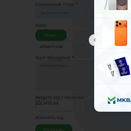
Социальный статус
*
:
Файл:
Обзор…
добавить ещё
Текст обращения
*
:
Введите код с картинки:
Изменить код
Отправить