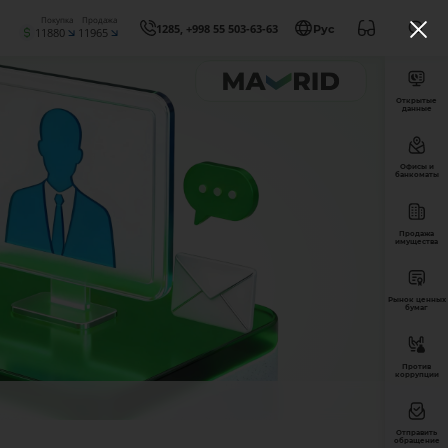
Покупка
Продажа
1285, +998 55 503-63-63
Рус
11880
11965
Открытые
данные
Офисы и
банкоматы
Продажа
имущества
Рынок ценных
бумаг
Против
коррупции
Отправить
обращение