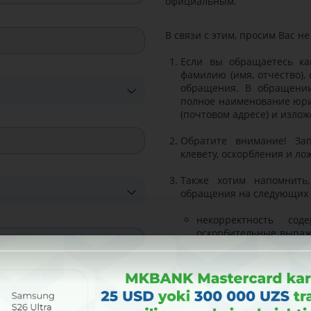
официальным.
В связи с этим, просим Вас н
Если вы обращаетесь ка
фамилию (имя, отчество),
обращения. В обращени
полное наименование юри
(почтовом адресе) и изло
Обратите внимание! За
клевету, оскорбления и л
Также хотим напомнить
обращения на следующих 
некорректность сод
оскорбительные выраж
и смысла и т.д.);
текст обращения соде
материалы, не соде
предложений.
отправка коммерческ