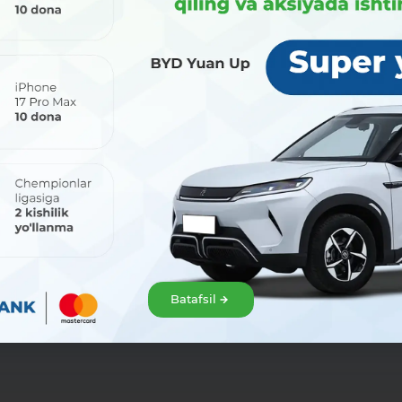
мероприятия, семинар
банковской деятель
отправить
на почту
Также не рассматриваетс
содержащее вопрос, на 
если в обращении не прив
Данные требования ус
законодательства Республики
Batafsil