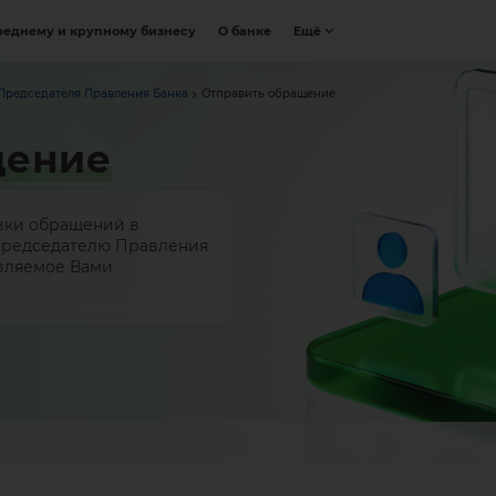
реднему и крупному бизнесу
О банке
Ещё
Председателя Правления Банка
Отправить обращение
щение
вки обращений в
Председателю Правления
авляемое Вами