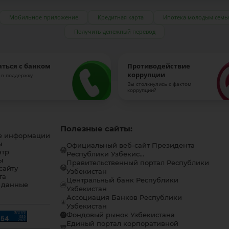
Мобильное приложение
Кредитная карта
Ипотека молодым семь
Получить денежный перевод
аться с банком
Противодействие
коррупции
 в поддержку
Вы столкнулись с фактом
коррупции?
Полезные сайты:
е информации
ы
Официальный веб-сайт Президента
нтр
Республики Узбекис...
ы
Правительственный портал Республики
сайту
Узбекистан
та
Центральный банк Республики
 данные
Узбекистан
Ассоциация Банков Республики
Узбекистан
Фондовый рынок Узбекистана
Единый портал корпоративной