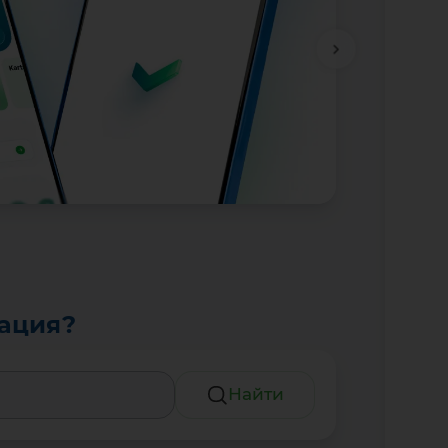
тация?
Найти