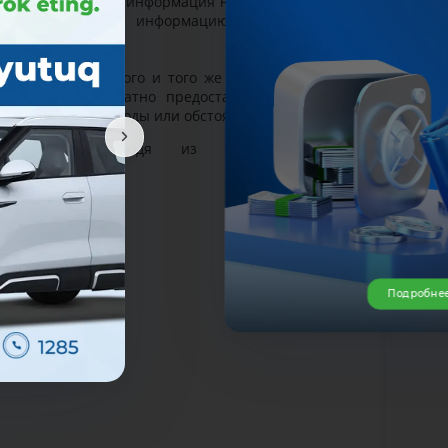
ы и любая другая информация не связанной с
ностью. Подобную информацию вы можете
я обращение одного и того же пользователя,
который многократно предоставлялся ответ,
одятся новые доводы или обстоятельства.
тановлены исходя из действующего
 Узбекистан.
Подробне