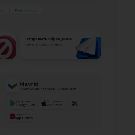
ям
Купить акции
Отправить обращение
нам важно ваше мнение
Mavrid
Приложение для частных клиентов
Доступно в
Загрузите в
Google Play
App Store
Загрузите в
App Gallery