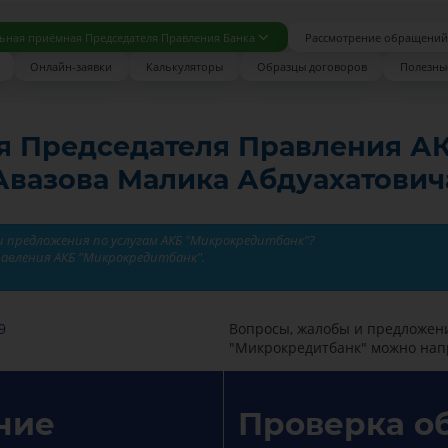
ьная приёмная Председателя Правления Банка
Рассмотрение обращений
Онлайн-заявки
Калькуляторы
Образцы договоров
Полезны
я Председателя Правления А
Авазова Малика Абдуахатович
и предложения по услугам АКБ "Микрокредитбанк"?
авления АКБ "Микрокредитбанк".
9
Вопросы, жалобы и предложен
"Микрокредитбанк" можно напра
ние
Проверка о