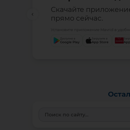
Скачайте приложени
прямо сейчас.
Установите приложение Mavrid в удобно
Доступно в
Загрузите в
Загр
Google Play
App Store
App
Остал