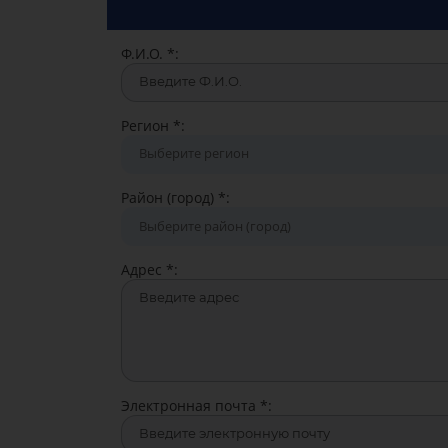
Ф.И.О.
*
:
Регион
*
:
Район (город)
*
:
Адрес
*
:
Электронная почта
*
: