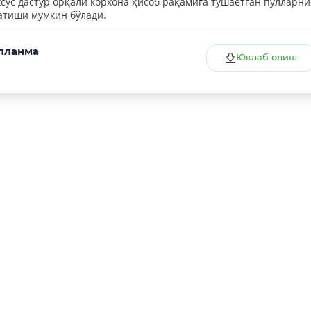
сус дастур орқали корхона ҳисоб рақамига тушаётган пулларни
затиши мумкин бўлади.
ўлланма
Юклаб олиш