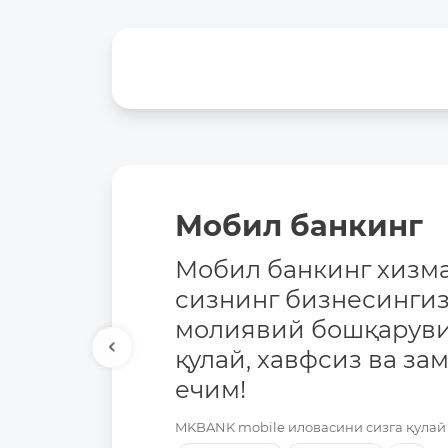
Мобил банкинг
Мобил банкинг хизма
сизнинг бизнесингиз
молиявий бошқаруви
қулай, хавфсиз ва за
ечим!
MKBANK mobile иловасини сизга қулай 