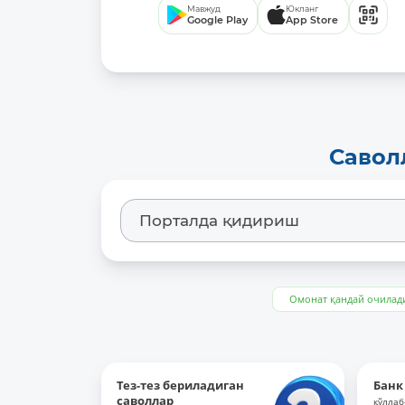
Мавжуд
Юкланг
Google Play
App Store
Савол
Омонат қандай очилад
Тез-тез бериладиган
Банк
саволлар
қўллаб