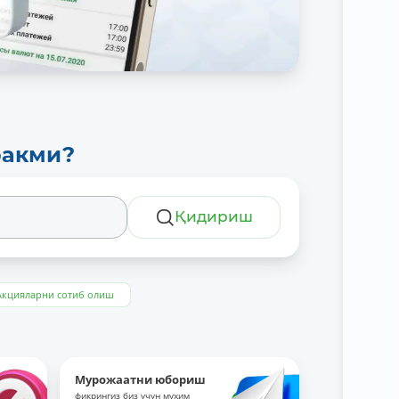
ракми?
Қидириш
Акцияларни сотиб олиш
Мурожаатни юбориш
фикрингиз биз учун муҳим