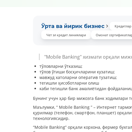
Ўрта ва йирик бизнес
Кредитлар
Чет эл кредит линиялари
Омонат сертификатла
"Mobile Banking" хизмати орқали миж
тўловларни ўтказиш;
тўлов ўтиши босқичларини кузатиш;
мавжуд хатоларни оператив тузатиш;
тегишли ҳисоботларни олиш
каби тегишли банк амалиётидан фойдалани
Бунинг учун ҳар бир мижозга банк ходимлари т
Маълумки, “ Mobile Banking ” – Интернет тар
қурилмар (телефон, смартфон, планшет) орқал
технологиясидир.
“Mobile Banking” орқали корхона, фермер бухг