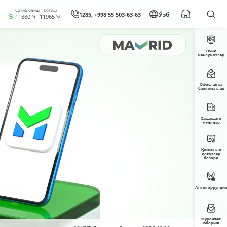
Сотиб олиш
Сотиш
1285, +998 55 503-63-63
Ўзб
11880
11965
Очиқ
маълумотлар
Офислар ва
банкоматлар
Савдодаги
мулклар
Қимматли
қоғозлар
бозори
Антикоррупция
Мурожаат
юбориш