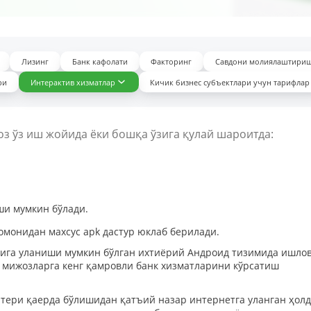
Лизинг
Банк кафолати
Факторинг
Савдони молиялаштири
ри
Интерактив хизматлар
Кичик бизнес субъектлари учун тарифлар
оз ўз иш жойида ёки бошқа ўзига қулай шароитда:
ши мумкин бўлади.
омонидан махсус apk дастур юклаб берилади.
моғига уланиши мумкин бўлган ихтиёрий Aндроид тизимида ишло
и мижозларга кенг қамровли банк хизматларини кўрсатиш
алтери қаерда бўлишидан қатъий назар интернетга уланган ҳол