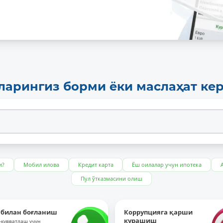
ларингиз борми ёки маслаҳат ке
и?
Мобил илова
Кредит карта
Ёш оилалар учун ипотека
Пул ўтказмасини олиш
 билан боғланиш
Коррупцияга қарши
курашиш
-қувватлаш учун