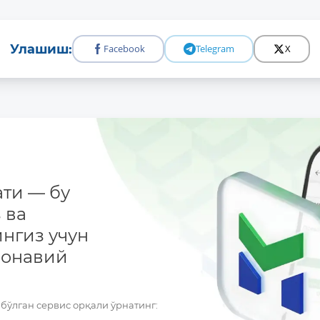
Улашиш:
Facebook
Telegram
X
ти — бу
 ва
нгиз учун
монавий
бўлган сервис орқали ўрнатинг: