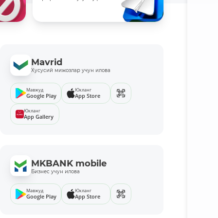
Mavrid
Хусусий мижозлар учун илова
Мавжуд
Юкланг
Google Play
App Store
Юкланг
App Gallery
MKBANK mobile
Бизнес учун илова
Мавжуд
Юкланг
Google Play
App Store