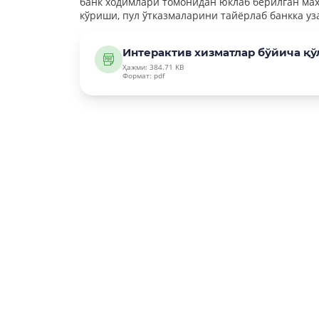
банк ходимлари томонидан юклаб берилган мах
кўриши, пул ўтказмаларини тайёрлаб банкка у
Интерактив хизматлар бўйича қ
Ҳажми: 384.71 KB
Формат: pdf