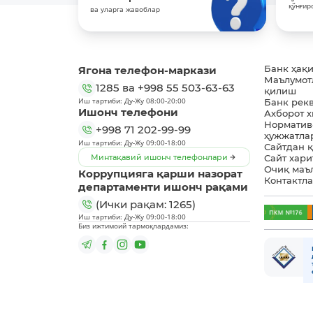
қўнғир
ва уларга жавоблар
Ягона телефон-маркази
Банк ҳақ
Маълумот
1285
ва
+998 55 503-63-63
қилиш
Иш тартиби: Ду-Жу 08:00-20:00
Банк рек
Ишонч телефони
Ахборот 
Норматив
+998 71 202-99-99
ҳужжатла
Иш тартиби: Ду-Жу 09:00-18:00
Сайтдан 
Минтақавий ишонч телефонлари
Сайт хари
Очиқ маъ
Коррупцияга қарши назорат
Контактл
департаменти ишонч рақами
(Ички рақам: 1265)
Иш тартиби: Ду-Жу 09:00-18:00
Биз ижтимоий тармоқлардамиз: