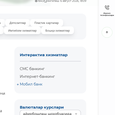
1643
Янгилаш: 6 август 2026, 18:09
Ишонч
телефонлари
ш
Депозитлар
Пластик карталар
Имтиёзли хизматлар
Бошқа хизматлар
Интерактив хизматлар
СМС банкинг
Интернет-банкинг
Мобил банк
вчи
Валюталар курслари
да
айирбошлаш шохобчасида