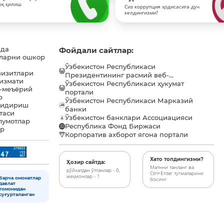
оқ қилиш
Сиз коррупция ҳодисасига дуч
келдингизми?
ида
Фойдали сайтлар:
ларни ошкор
Ўзбекистон Республикаси
визитлари
Президентининг расмий веб-...
хизмати
Ўзбекистон Республикаси ҳукумат
-меъёрий
портали
р
Ўзбекистон Республикаси Марказий
қидириш
банки
таси
Ўзбекистон банклари Ассоциацияси
лумотлар
Республика Фонд Биржаси
ар
Корпоратив ахборот ягона портали
Хато топдингизми?
Ҳозир сайтда:
Матнни танланг ва
рўйхатдан ўтганлар - 0,
Ctrl+Enter тугмаларини
меҳмонлар - 1
Барча омонатлар
босинг
давлат
томонидан
суғурталанган