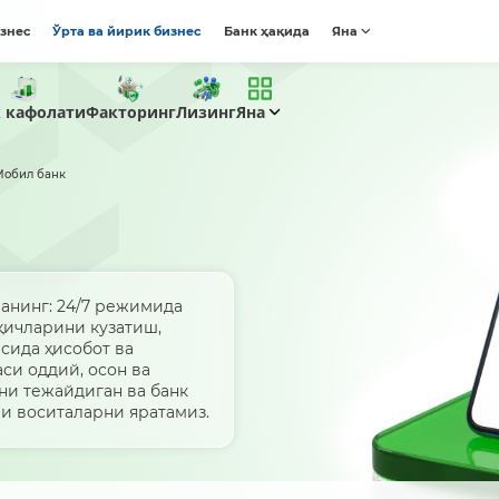
изнес
Ўрта ва йирик бизнес
Банк ҳақида
Яна
к кафолати
Факторинг
Лизинг
Яна
Мобил банк
анинг: 24/7 режимида
қичларини кузатиш,
сида ҳисобот ва
си оддий, осон ва
ни тежайдиган ва банк
и воситаларни яратамиз.