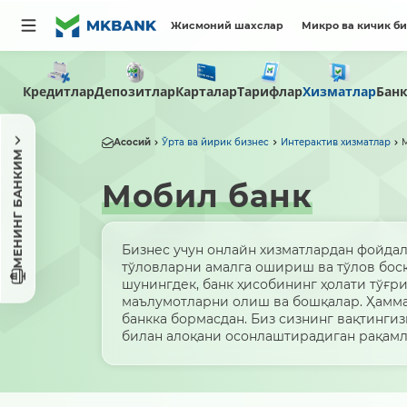
Жисмоний шахслар
Микро ва кичик б
Кредитлар
Депозитлар
Карталар
Тарифлар
Хизматлар
Бан
Асосий
Ўрта ва йирик бизнес
Интерактив хизматлар
МЕНИНГ БАНКИМ
Мобил банк
Бизнес учун онлайн хизматлардан фойдал
тўловларни амалга ошириш ва тўлов бос
шунингдек, банк ҳисобининг ҳолати тўғри
маълумотларни олиш ва бошқалар. Ҳамма
банкка бормасдан. Биз сизнинг вақтингиз
билан алоқани осонлаштирадиган рақамл