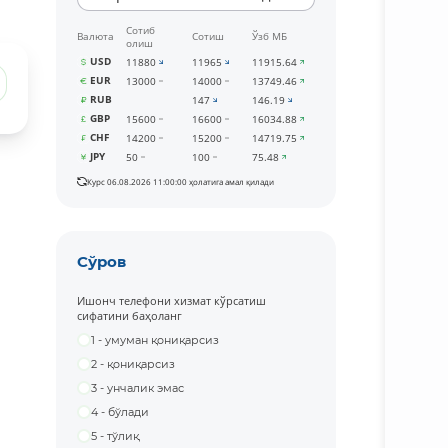
Сотиб
Валюта
Сотиш
Ўзб МБ
олиш
USD
11880
11965
11915.64
EUR
13000
14000
13749.46
RUB
147
146.19
GBP
15600
16600
16034.88
CHF
14200
15200
14719.75
JPY
50
100
75.48
Курс 06.08.2026 11:00:00 ҳолатига амал қилади
Сўров
Ишонч телефони хизмат кўрсатиш
сифатини баҳоланг
1 - умуман қониқарсиз
2 - қониқарсиз
3 - унчалик эмас
4 - бўлади
5 - тўлиқ