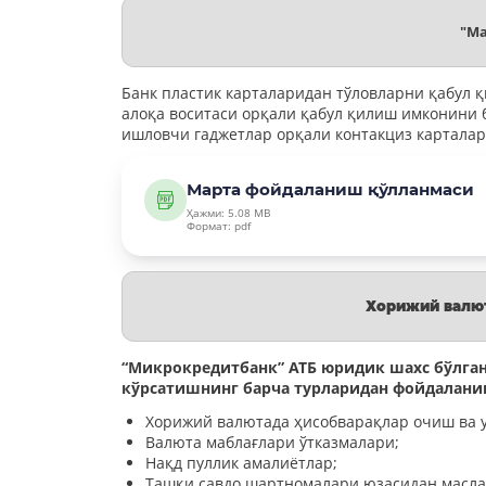
"Ма
Банк пластик карталаридан тўловларни қабул қ
алоқа воситаси орқали қабул қилиш имконини 
ишловчи гаджетлар орқали контакциз карталарда
Марта фойдаланиш қўлланмаси
Ҳажми: 5.08 MB
Формат: pdf
Хорижий валю
“Микрокредитбанк” АТБ юридик шахс бўлга
кўрсатишнинг барча турларидан фойдалани
Хорижий валютада ҳисобварақлар очиш ва у
Валюта маблағлари ўтказмалари;
Нақд пуллик амалиётлар;
Ташқи савдо шартномалари юзасидан масла