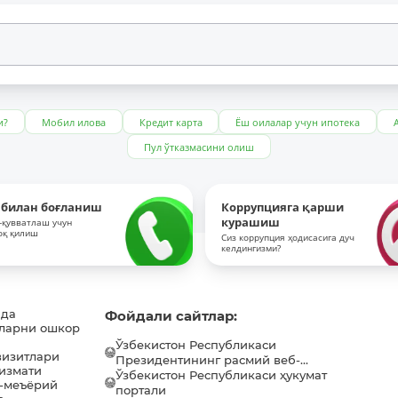
и?
Мобил илова
Кредит карта
Ёш оилалар учун ипотека
Пул ўтказмасини олиш
 билан боғланиш
Коррупцияга қарши
курашиш
-қувватлаш учун
оқ қилиш
Сиз коррупция ҳодисасига дуч
келдингизми?
ида
Фойдали сайтлар:
ларни ошкор
Ўзбекистон Республикаси
визитлари
Президентининг расмий веб-...
хизмати
Ўзбекистон Республикаси ҳукумат
-меъёрий
портали