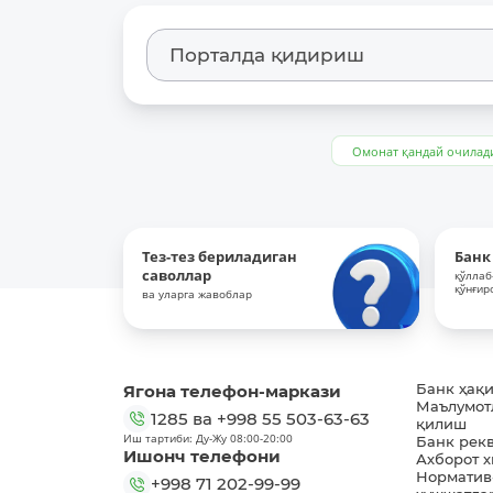
Омонат қандай очилад
Тез-тез бериладиган
Банк
саволлар
қўллаб
қўнғир
ва уларга жавоблар
Ягона телефон-маркази
Банк ҳақ
Маълумот
1285
ва
+998 55 503-63-63
қилиш
Иш тартиби: Ду-Жу 08:00-20:00
Банк рек
Ишонч телефони
Ахборот 
Норматив
+998 71 202-99-99