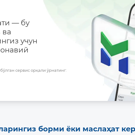
ти — бу
 ва
нгиз учун
монавий
бўлган сервис орқали ўрнатинг:
ларингиз борми ёки маслаҳат ке