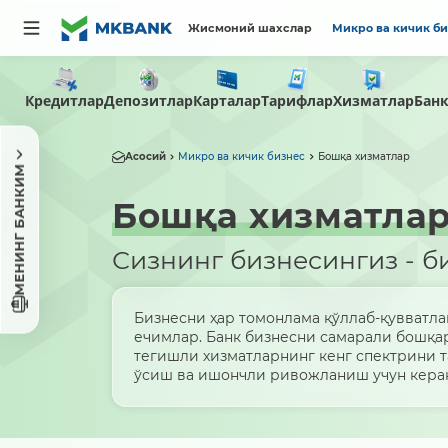
Жисмоний шахслар
Микро ва кичик б
Кредитлар
Депозитлар
Карталар
Тарифлар
Хизматлар
Бан
Асосий
Микро ва кичик бизнес
Бошқа хизматлар
МЕНИНГ БАНКИМ
Бошқа хизматла
Сизнинг бизнесингиз - б
Бизнесни ҳар томонлама қўллаб-қувватл
ечимлар. Банк бизнесни самарали бошқа
тегишли хизматларнинг кенг спектрини т
ўсиш ва ишончли ривожланиш учун керак