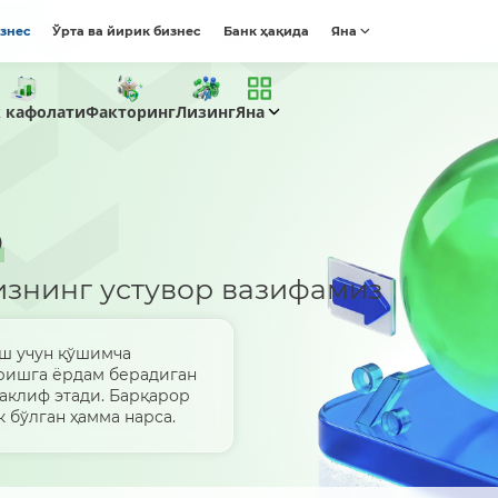
изнес
Ўрта ва йирик бизнес
Банк ҳақида
Яна
к кафолати
Факторинг
Лизинг
Яна
р
изнинг устувор вазифамиз
аш учун қўшимча
ришга ёрдам берадиган
аклиф этади. Барқарор
 бўлган ҳамма нарса.