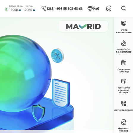
Сотиб олиш
Сотиш
1285, +998 55 503-63-63
Ўзб
11900
12060
Очиқ
маълумотлар
Офислар ва
банкоматлар
Савдодаги
мулклар
Қимматли
қоғозлар
бозори
Антикоррупция
Мурожаат
юбориш