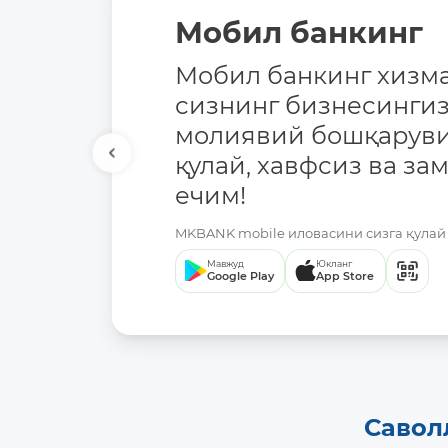
Мобил банкинг
Мобил банкинг хизма
сизнинг бизнесингиз
молиявий бошқаруви
қулай, хавфсиз ва за
ечим!
MKBANK mobile иловасини сизга қулай 
Мавжуд
Юкланг
Google Play
App Store
Савол