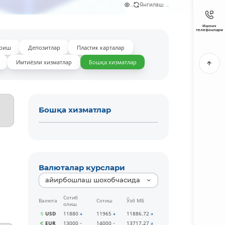
...
Янгилаш: ...
Ишонч
телефонлари
ириш
Депозитлар
Пластик карталар
Имтиёзли хизматлар
Бошқа хизматлар
Бошқа хизматлар
Валюталар курслари
айирбошлаш шохобчасида
Сотиб
Валюта
Сотиш
Ўзб МБ
олиш
USD
11880
11965
11886.72
EUR
13000
14000
13717.27