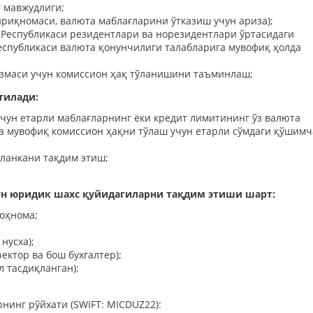
 мавжудлиги;
ириқномаси, валюта маблағларини ўтказиш учун ариза);
 Республикаси резидентлари ва норезидентлари ўртасидаги
еспубликаси валюта қонунчилиги талабларига мувофиқ ҳолда
азмаси учун комиссион ҳақ тўланишини таъминлаш;
тилади:
чун етарли маблағларнинг ёки кредит лимитининг ўз валюта
а мувофиқ комиссион ҳақни тўлаш учун етарли сўмдаги қўшимч
бланкани тақдим этиш;
н юридик шахс қуйидагиларни тақдим этиши шарт:
воҳнома;
нусха);
ектор ва бош бухгалтер);
 тасдиқланган);
Батафсил
нинг рўйхати (SWIFT: MICDUZ22):