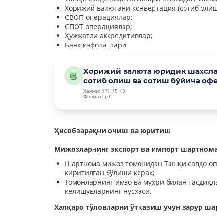
Хорижий валютани конвертация (сотиб олиш
СВОП операциялар;
СПОТ операциялар;
Ҳужжатли аккредитивлар;
Банк кафолатлари.
Хорижий валюта юридик шахслар
сотиб олиш ва сотиш бўйича оф
Ҳажми: 171.15 KB
Формат: pdf
Ҳисобварақни очиш ва юритиш
Мижозларнинг экспорт ва импорт шартнома
Шартнома мижоз томонидан Ташқи савдо опе
киритилган бўлиши керак;
Томонларнинг имзо ва муҳри билан тасдиқл
келишувларнинг нусхаси.
Халқаро тўловларни ўтказиш учун зарур ша