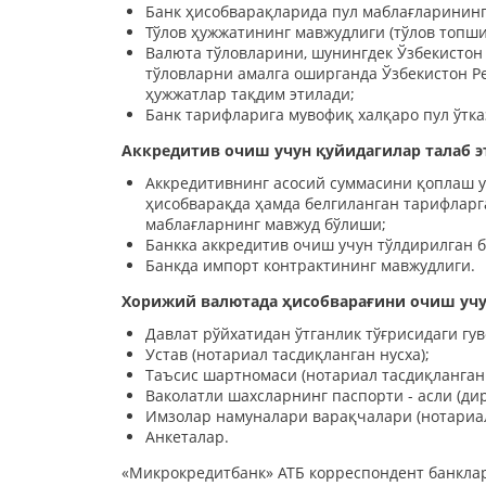
Банк ҳисобварақларида пул маблағларининг
Тўлов ҳужжатининг мавжудлиги (тўлов топш
Валюта тўловларини, шунингдек Ўзбекистон
тўловларни амалга оширганда Ўзбекистон Р
ҳужжатлар тақдим этилади;
Банк тарифларига мувофиқ халқаро пул ўтк
Аккредитив очиш учун қуйидагилар талаб э
Аккредитивнинг асосий суммасини қоплаш у
ҳисобварақда ҳамда белгиланган тарифларг
маблағларнинг мавжуд бўлиши;
Банкка аккредитив очиш учун тўлдирилган 
Банкда импорт контрактининг мавжудлиги.
Хорижий валютада ҳисобварағини очиш учу
Давлат рўйхатидан ўтганлик тўғрисидаги гу
Устав (нотариал тасдиқланган нусха);
Таъсис шартномаси (нотариал тасдиқланган 
Ваколатли шахсларнинг паспорти - асли (дир
Имзолар намуналари варақчалари (нотариал
Анкеталар.
«Микрокредитбанк» АТБ корреспондент банклар