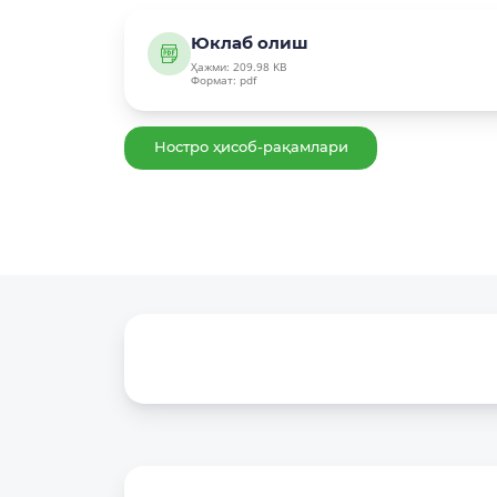
Юклаб олиш
Ҳажми: 209.98 KB
Формат: pdf
Ностро ҳисоб-рақамлари