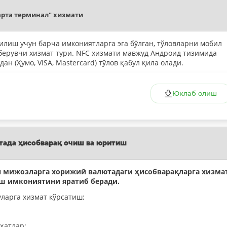
рта терминал" хизмати
илиш учун барча имкониятларга эга бўлган, тўловларни мобил
берувчи хизмат тури. NFC хизмати мавжуд Андроид тизимида
н (Ҳумо, VISA, Mastercard) тўлов қабул қила олади.
Юклаб олиш
тада ҳисобварақ очиш ва юритиш
н мижозларга хорижий валютадаги ҳисобварақларга хизма
ш имкониятини яратиб беради.
ларга хизмат кўрсатиш;
ҳатлар;