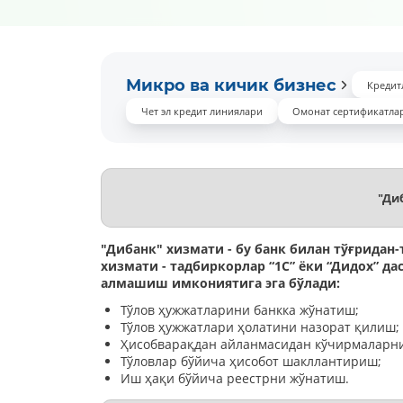
Микро ва кичик бизнес
Кредит
Чет эл кредит линиялари
Омонат сертификатла
"Ди
"Дибанк" хизмати - бу банк билан тўғрида
хизмати - тадбиркорлар “1C” ёки “Дидох” д
алмашиш имкониятига эга бўлади:
Тўлов ҳужжатларини банкка жўнатиш;
Тўлов ҳужжатлари ҳолатини назорат қилиш;
Ҳисобварақдан айланмасидан кўчирмаларни
Тўловлар бўйича ҳисобот шакллантириш;
Иш ҳақи бўйича реестрни жўнатиш.