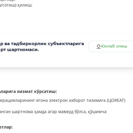
/сотиш) қилиш;
 ва тадбиркорлик субъектларига
Юклаб олиш
ерт шартномаси.
ларига хизмат кўрсатиш:
рацияларининг ягона электрон ахборот тизимига (ЦОЯЕАТ)
анган шартнома ҳамда агар мавжуд бўлса, қўшимча
ртлар: