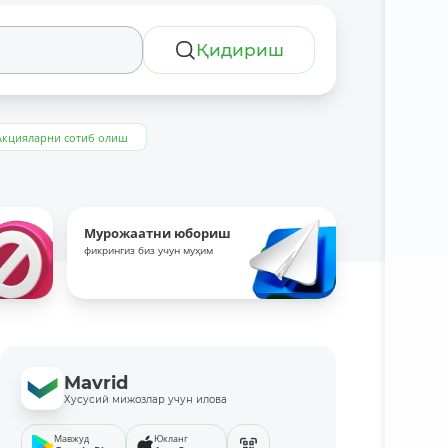
Қидириш
Акцияларни сотиб олиш
Мурожаатни юбориш
фикрингиз биз учун муҳим
Mavrid
Хусусий мижозлар учун илова
Мавжуд
Юкланг