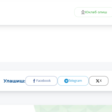
Юклаб олиш
Улашиш:
Facebook
Telegram
X