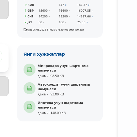
RUB
147
146.37
GBP
15600
16600
16007.85
CHF
14200
15200
14687.66
JPY
50
100
75.35
Курс 06.08.2026 11:00:00 ҳолатига амал қилади
Янги ҳужжатлар
Микроқарз учун шартнома
намунаси
Ҳажми: 98.50 KB
Автокредит учун шартнома
намунаси
Ҳажми: 93.00 KB
Ипотека учун шартнома
т
намунаси
Ҳажми: 148.00 KB