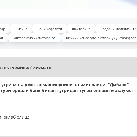
лар
Лизинг
Банк кафолати
Факторинг
Савдони молиялашт
ри
Интерактив хизматлар
Кичик бизнес субъектлари учун тарифлар
банк терминал" хизмати
н-тўғри маълумот алмашинувини таъминлайди. "Дибанк"
астури орқали банк билан тўғридан-тўғри онлайн маълумот
 юклаб олиш;