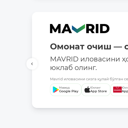
Омонат очиш — о
MAVRID иловасини ҳ
юклаб олинг.
Mavrid иловасини сизга қулай бўлган с
Мавжуд
Юкланг
Юкл
Google Play
App Store
App