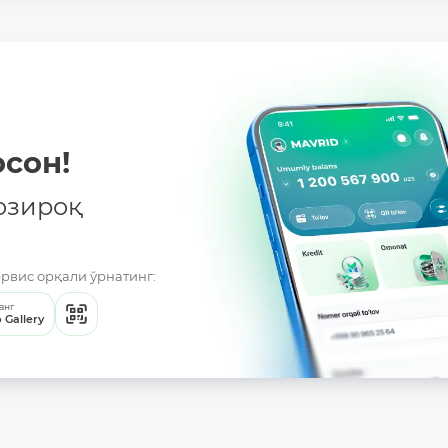
сон!
озироқ
ервис орқали ўрнатинг:
анг
 Gallery