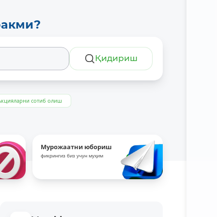
ракми?
Қидириш
Акцияларни сотиб олиш
Мурожаатни юбориш
фикрингиз биз учун муҳим