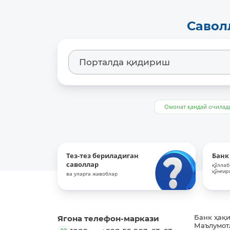
Савол
Омонат қандай очилад
Тез-тез бериладиган
Банк
саволлар
қўллаб
қўнғир
ва уларга жавоблар
Ягона телефон-маркази
Банк ҳақ
Маълумот