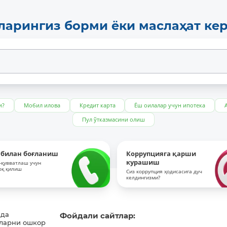
ларингиз борми ёки маслаҳат ке
и?
Мобил илова
Кредит карта
Ёш оилалар учун ипотека
Пул ўтказмасини олиш
 билан боғланиш
Коррупцияга қарши
курашиш
-қувватлаш учун
оқ қилиш
Сиз коррупция ҳодисасига дуч
келдингизми?
ида
Фойдали сайтлар:
ларни ошкор