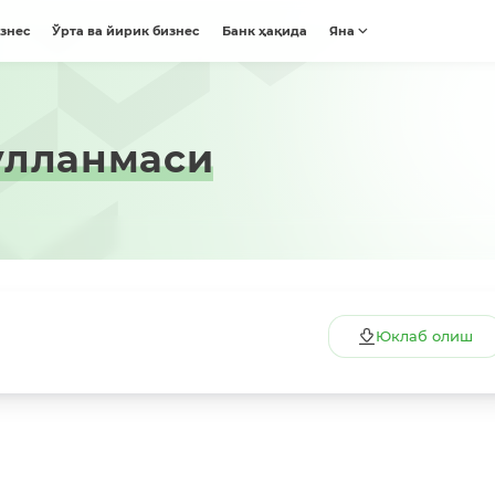
изнес
Ўрта ва йирик бизнес
Банк ҳақида
Яна
́лланмаси
Юклаб олиш