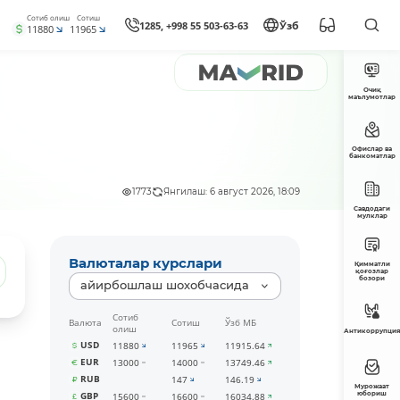
Сотиб олиш
Сотиш
1285, +998 55 503-63-63
Ўзб
11880
11965
Очиқ
маълумотлар
Офислар ва
банкоматлар
1773
Янгилаш: 6 август 2026, 18:09
Савдодаги
мулклар
Валюталар курслари
Қимматли
қоғозлар
бозори
айирбошлаш шохобчасида
Сотиб
Валюта
Сотиш
Ўзб МБ
олиш
Антикоррупция
USD
11880
11965
11915.64
EUR
13000
14000
13749.46
RUB
147
146.19
Мурожаат
юбориш
GBP
15600
16600
16034.88