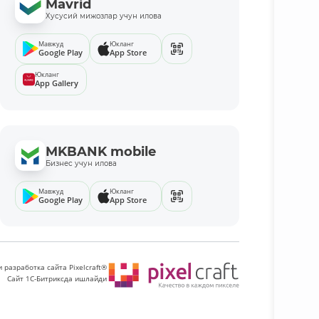
Mavrid
Хусусий мижозлар учун илова
Мавжуд
Юкланг
Google Play
App Store
Юкланг
App Gallery
MKBANK mobile
Бизнес учун илова
Мавжуд
Юкланг
Google Play
App Store
 разработка сайта Pixelcraft®
Сайт 1C-Битриксда ишлайди