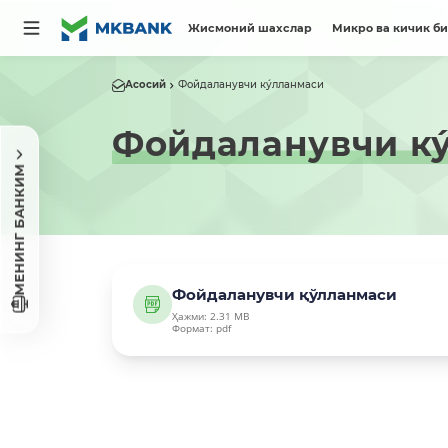
Жисмоний шахслар
Микро ва кичик б
Асосий
Фойдаланувчи ку́лланмаси
Фойдаланувчи ку
МЕНИНГ БАНКИМ
Фойдаланувчи қўлланмаси
Ҳажми: 2.31 MB
Формат: pdf