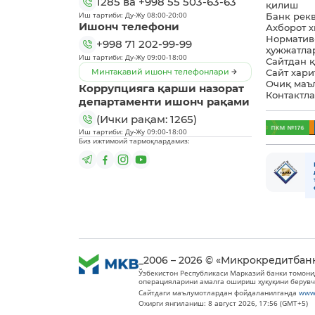
1285
ва
+998 55 503-63-63
қилиш
Иш тартиби: Ду-Жу 08:00-20:00
Банк рек
Ишонч телефони
Ахборот 
Норматив
+998 71 202-99-99
ҳужжатла
Иш тартиби: Ду-Жу 09:00-18:00
Сайтдан 
Минтақавий ишонч телефонлари
Сайт хари
Очиқ маъ
Коррупцияга қарши назорат
Контактл
департаменти ишонч рақами
(Ички рақам: 1265)
Иш тартиби: Ду-Жу 09:00-18:00
Биз ижтимоий тармоқлардамиз:
_2006 – 2026 © «Микрокредитбан
Ўзбекистон Республикаси Марказий банки томони
операцияларини амалга ошириш ҳуқуқини берувч
Сайтдаги маълумотлардан фойдаланилганда
www
Охирги янгиланиш: 8 август 2026, 17:56 (GMT+5)