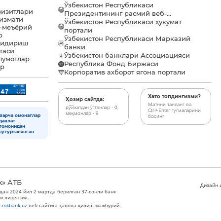
Ўзбекистон Республикаси
визитлари
Президентининг расмий веб-...
хизмати
Ўзбекистон Республикаси ҳукумат
-меъёрий
портали
р
Ўзбекистон Республикаси Марказий
қидириш
банки
таси
Ўзбекистон банклари Ассоциацияси
лумотлар
Республика Фонд Биржаси
ар
Корпоратив ахборот ягона портали
Хато топдингизми?
Ҳозир сайтда:
Матнни танланг ва
рўйхатдан ўтганлар - 0,
Ctrl+Enter тугмаларини
меҳмонлар - 9
Барча омонатлар
босинг
давлат
томонидан
суғурталанган
к» АТБ
Дизайн и
дан 2024 йил 2 мартда берилган 37-сонли банк
и лицензия.
.mkbank.uz
веб-сайтига ҳавола қилиш мажбурий.