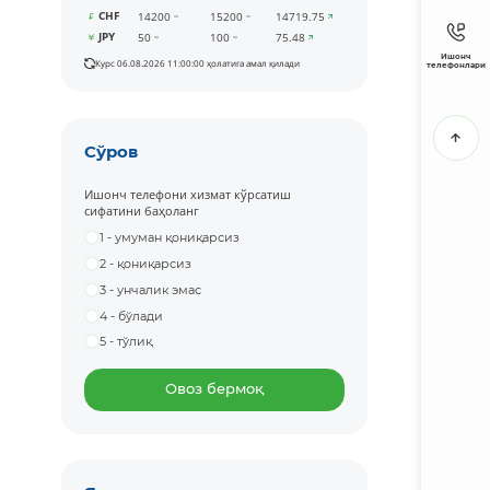
CHF
14200
15200
14719.75
JPY
50
100
75.48
Ишонч
Курс 06.08.2026 11:00:00 ҳолатига амал қилади
телефонлари
Сўров
Ишонч телефони хизмат кўрсатиш
сифатини баҳоланг
1 - умуман қониқарсиз
2 - қониқарсиз
3 - унчалик эмас
4 - бўлади
5 - тўлиқ
Овоз бермоқ