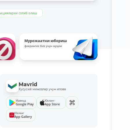
Акцияларни сотиб олиш
Мурожаатни юбориш
фикрингиз биз учун муҳим
Mavrid
Хусусий мижозлар учун илова
Мавжуд
Юкланг
Google Play
App Store
Юкланг
App Gallery