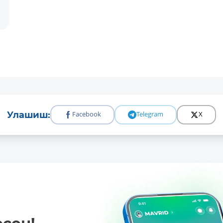
Улашиш:
Facebook
Telegram
X