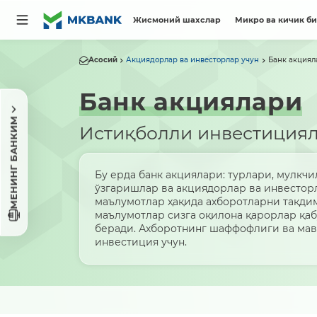
Жисмоний шахслар
Микро ва кичик б
Асосий
Акциядорлар ва инвесторлар учун
Банк акциял
Банк акциялари
МЕНИНГ БАНКИМ
Истиқболли инвестиция
Бу ерда банк акциялари: турлари, мулкчи
ўзгаришлар ва акциядорлар ва инвестор
маълумотлар ҳақида ахборотларни тақдим
маълумотлар сизга оқилона қарорлар қа
беради. Ахборотнинг шаффофлиги ва ма
инвестиция учун.