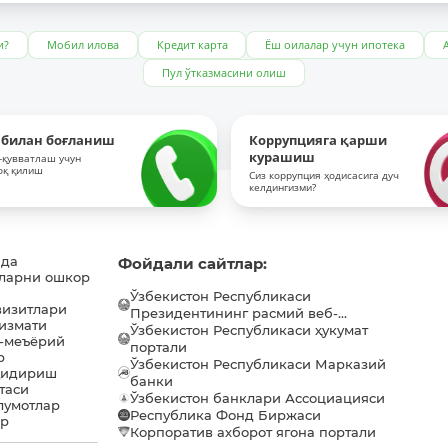
и?
Мобил илова
Кредит карта
Ёш оилалар учун ипотека
Пул ўтказмасини олиш
 билан боғланиш
Коррупцияга қарши
курашиш
-қувватлаш учун
оқ қилиш
Сиз коррупция ҳодисасига дуч
келдингизми?
ида
Фойдали сайтлар:
ларни ошкор
Ўзбекистон Республикаси
визитлари
Президентининг расмий веб-...
хизмати
Ўзбекистон Республикаси ҳукумат
-меъёрий
портали
р
Ўзбекистон Республикаси Марказий
қидириш
банки
таси
Ўзбекистон банклари Ассоциацияси
лумотлар
Республика Фонд Биржаси
ар
Корпоратив ахборот ягона портали