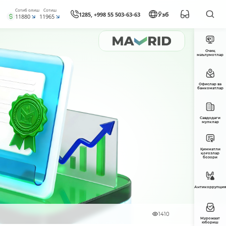
Сотиб олиш
Сотиш
1285, +998 55 503-63-63
Ўзб
11880
11965
Очиқ
маълумотлар
Офислар ва
банкоматлар
Савдодаги
мулклар
Қимматли
қоғозлар
бозори
Антикоррупция
1410
Мурожаат
юбориш