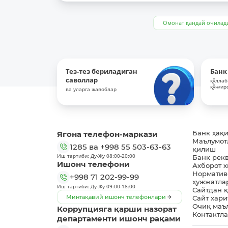
Омонат қандай очилад
Тез-тез бериладиган
Банк
саволлар
қўллаб
қўнғир
ва уларга жавоблар
Ягона телефон-маркази
Банк ҳақ
Маълумот
1285
ва
+998 55 503-63-63
қилиш
Иш тартиби: Ду-Жу 08:00-20:00
Банк рек
Ишонч телефони
Ахборот 
Норматив
+998 71 202-99-99
ҳужжатла
Иш тартиби: Ду-Жу 09:00-18:00
Сайтдан 
Минтақавий ишонч телефонлари
Сайт хари
Очиқ маъ
Коррупцияга қарши назорат
Контактл
департаменти ишонч рақами