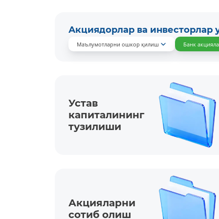
Акциядорлар ва инвесторлар 
Маълумотларни ошкор қилиш
Банк акциял
Устав
капиталининг
тузилиши
Акцияларни
сотиб олиш