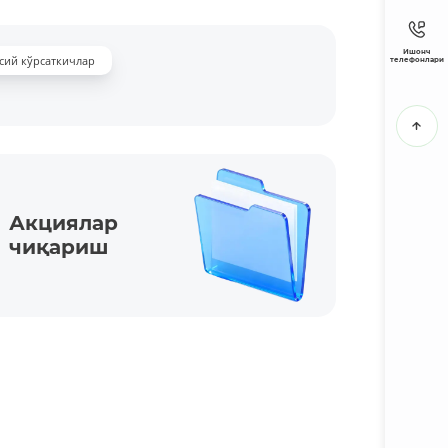
Ишонч
сий кўрсаткичлар
телефонлари
Акциялар
чиқариш