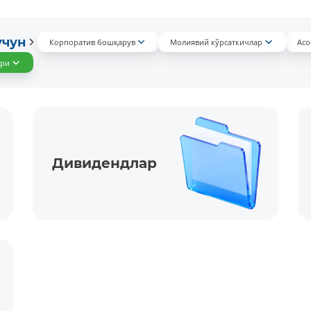
учун
Корпоратив бошқарув
Молиявий кўрсаткичлар
Асо
ари
Дивидендлар