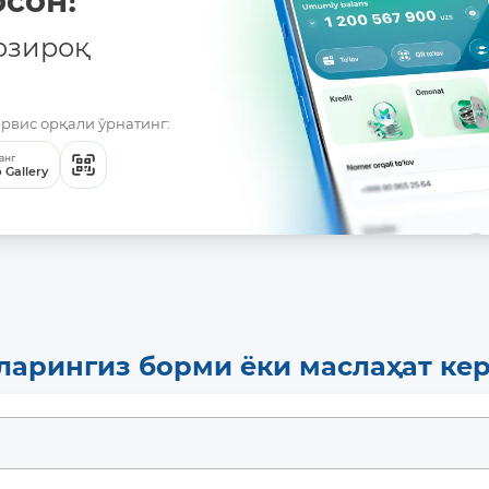
сон!
озироқ
ервис орқали ўрнатинг:
анг
 Gallery
ларингиз борми ёки маслаҳат ке