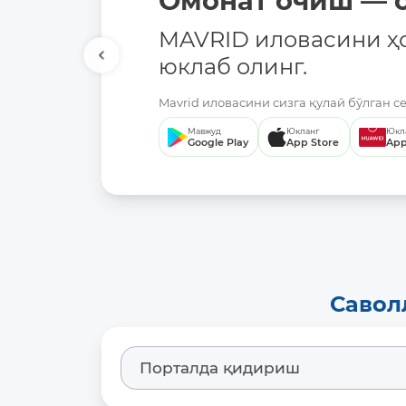
Омонат очиш — о
MAVRID иловасини ҳ
юклаб олинг.
Mavrid иловасини сизга қулай бўлган с
Мавжуд
Юкланг
Юкл
Google Play
App Store
App
Савол