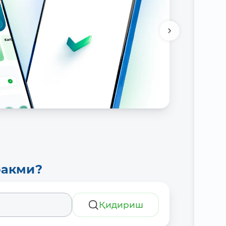
ракми?
Қидириш