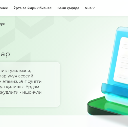
изнес
Ўрта ва йирик бизнес
Банк ҳақида
Яна
ари
лар
лик тузилмаси,
лар учун асосий
 этамиз. Энг сўнгги
бул қилишга ёрдам
вжудлиги - ишончли