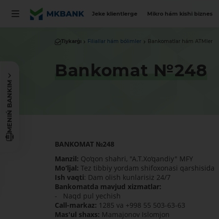
Jeke klientlerge
Mikro hám kishi biznes
Tiykarǵı
Filiallar hám bólimler
Bankomatlar hám ATMler
Bankomat №248
MENIŃ BANKIM
BANKOMAT
№
248
Manzil:
Qo‘qon shahri, "A.T.Xo‘qandiy" MFY
Mo‘ljal:
Tez tibbiy yordam shifoxonasi qarshisida
Ish vaqti
: Dam olish kunlarisiz 24/7
Bankomatda mavjud xizmatlar:
- Naqd pul yechish
Call-markaz:
1285 va +998 55 503-63-63
Mas'ul shaxs:
Mamajonov Islomjon