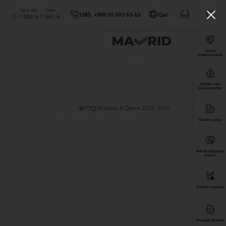
Satıp alıw
Satıw
1285, +998 55 503-63-63
Qar
11880
11965
Ashıq
maǵlıwmatlar
Ofisler hám
bankomatlar
71
Jańalaw: 6 Qawıs 2025, 19:54
Múlkti satıw
Bahalı qaǵazlar
bazarı
Antikorrupsiya
Múrájat jiberiw