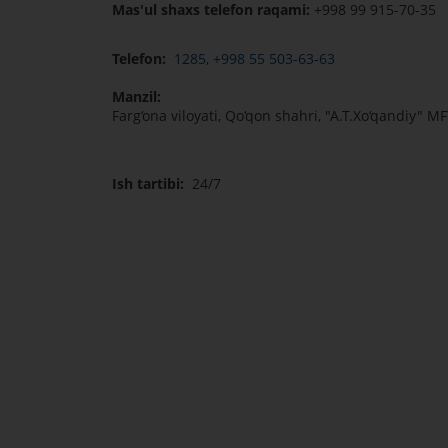
Mas'ul shaxs telefon raqami:
+998 99 915-70-35
Telefon:
1285
,
+998 55 503-63-63
Manzil:
Farg‘ona viloyati, Qo‘qon shahri, "A.T.Xo‘qandiy" M
Ish tartibi:
24/7