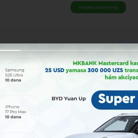
Яндекс.Навигатор
Bólisiw: