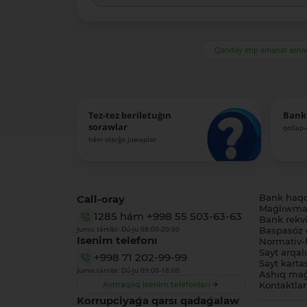
Qanday etip amanat ash
Tez-tez beriletuǵın
Bank
sorawlar
qollap
hám olarǵa juwaplar
Call-oray
Bank haq
Maǵlıwmat
1285
hám
+998 55 503-63-63
Bank rekviz
Jumıs tártibi: Dú-Ju 08:00-20:00
Baspasóz 
Isenim telefonı
Normativ-h
Sayt arqal
+998 71 202-99-99
Sayt karta
Jumıs tártibi: Dú-Ju 09:00-18:00
Ashıq maǵ
Aymaqlıq isenim telefonları
Kontaktlar
Korrupciyaǵa qarsı qadaǵalaw