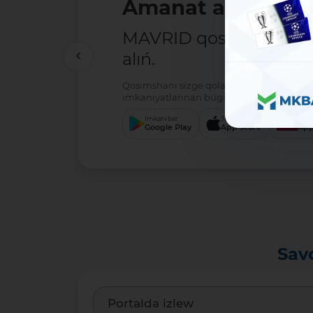
Biypul ó
5 million 
ótkermeler -
Qosımshanı sizge qola
imkaniyatlarınan búg
Imkani bar
Google Play
Sav