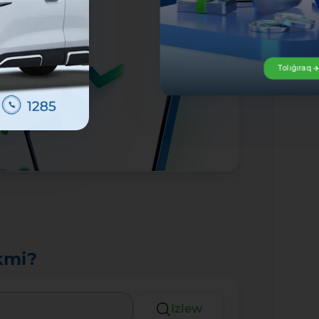
Tolıǵıraq
kmi?
Izlew