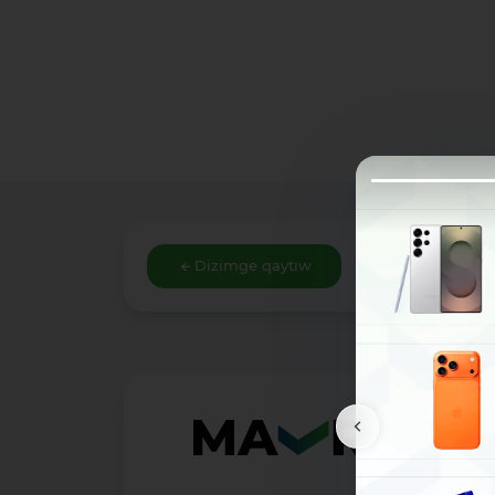
Dizimge qaytıw