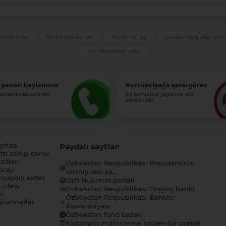
ıw múmkin?
Mobil qosımshası
Kredit kartası
Jas shańaraqlarǵa ipot
Pul ótkermesin alıw
 penen baylanısıw
Korrupciyaǵa qarsı gúres
-quwatlawǵa qońıraw
Siz korrupciya jaǵdayına dus
keldiniz be?
qında
Paydalı saytlar:
tı ashıp beriw
itleri
Ózbekstan Respublikası Prezidentinin
orayı
rásmiy veb-sa...
uqıqıy aktler
ÓzR Húkimet portalı
ı izlew
Ózbekstan Respublikası Oraylıq banki
sı
Ózbekstan Respublikası Bankler
lıwmatlar
Associaciyası
Ózbekstan fond bazarı
Korporativ málimleme birden-bir portalı