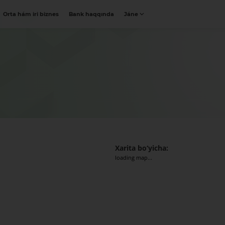
Orta hám iri biznes
Bank haqqında
Jáne
Xarita bo‘yicha:
loading map...