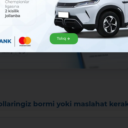
tkermeler
sumǵa shekem
 tolıq biypul!
ylı servis arqalı júklep alıń hám Mavrid
Tolıq
in-aq paydalanıwdı baslań!:
Júklew
Júklew
App Store
App Gallery
ollaringiz bormi yoki maslahat kera