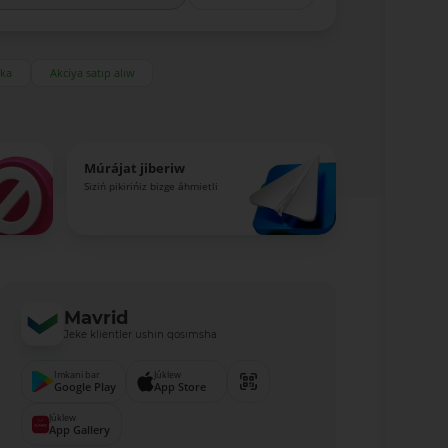
eka
Akciya satıp alıw
Múrájat jiberiw
Siziń pikirińiz bizge áhmietli
Mavrid
Jeke klientler ushın qosımsha
Imkani bar
Júklew
Google Play
App Store
Júklew
App Gallery