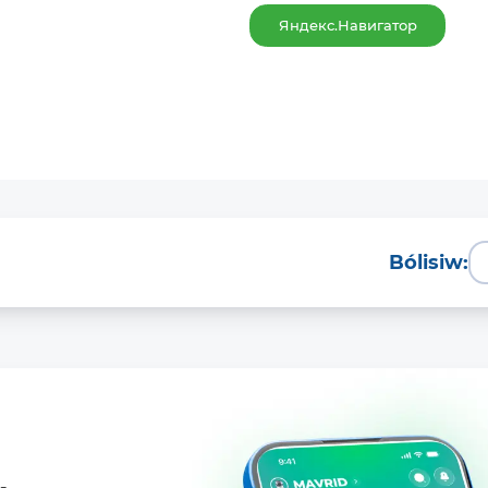
Яндекс.Навигатор
Bólisiw: