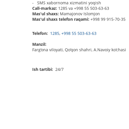
- SMS xabornoma xizmatini yoqish
Call-markaz:
1285 va +998 55 503-63-63
Mas'ul shaxs:
Mamajonov Islomjon
Mas'ul shaxs telefon raqami:
+998 99 915-70-35
Telefon:
1285
,
+998 55 503-63-63
Manzil:
Farg‘ona viloyati, Qo‘qon shahri, A.Navoiy ko‘chasi
Ish tartibi:
24/7