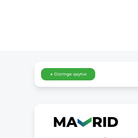
Dizimge qaytıw