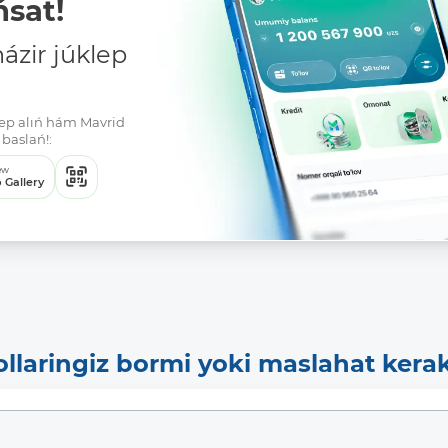
sat!
zir júklep
klep alıń hám Mavrid
baslań!:
ew
 Gallery
ollaringiz bormi yoki maslahat kera