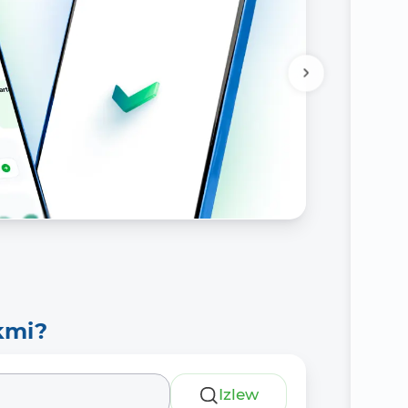
kmi?
Izlew