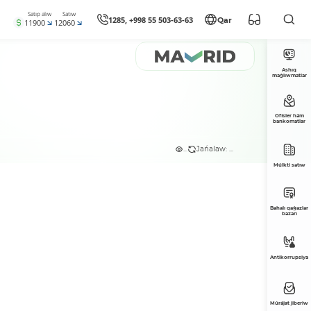
Satıp alıw
Satıw
1285, +998 55 503-63-63
Qar
11900
12060
Ashıq
maǵlıwmatlar
Ofisler hám
bankomatlar
...
Jańalaw: ...
Múlkti satıw
Bahalı qaǵazlar
bazarı
Antikorrupsiya
Múrájat jiberiw