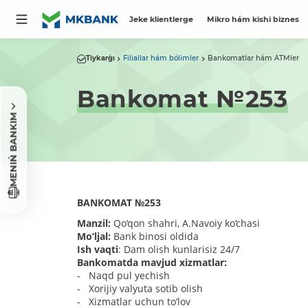
Jeke klientlerge
Mikro hám kishi biznes
Tiykarǵı
Filiallar hám bólimler
Bankomatlar hám ATMler
Bankomat №253
MENIŃ BANKIM
BANKOMAT
№
253
Manzil:
Qo‘qon shahri, A.Navoiy ko‘chasi
Mo‘ljal:
Bank binosi oldida
Ish vaqti
: Dam olish kunlarisiz 24/7
Bankomatda mavjud xizmatlar:
- Naqd pul yechish
- Xorijiy valyuta sotib olish
- Xizmatlar uchun to‘lov