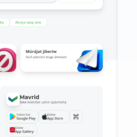
eka
Akciya satıp alıw
Múrájat jiberiw
Siziń pikirińiz bizge áhmietli
Mavrid
Jeke klientler ushın qosımsha
Imkani bar
Júklew
Google Play
App Store
Júklew
App Gallery