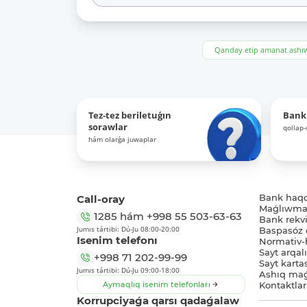
Qanday etip amanat ash
Tez-tez beriletuǵın
Bank
sorawlar
qollap
hám olarǵa juwaplar
Call-oray
Bank haq
Maǵlıwmat
1285
hám
+998 55 503-63-63
Bank rekviz
Jumıs tártibi: Dú-Ju 08:00-20:00
Baspasóz 
Isenim telefonı
Normativ-h
Sayt arqal
+998 71 202-99-99
Sayt karta
Jumıs tártibi: Dú-Ju 09:00-18:00
Ashıq maǵ
Aymaqlıq isenim telefonları
Kontaktlar
Korrupciyaǵa qarsı qadaǵalaw