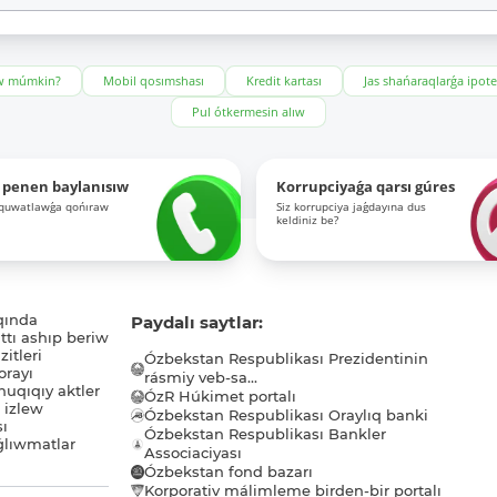
ıw múmkin?
Mobil qosımshası
Kredit kartası
Jas shańaraqlarǵa ipot
Pul ótkermesin alıw
 penen baylanısıw
Korrupciyaǵa qarsı gúres
-quwatlawǵa qońıraw
Siz korrupciya jaǵdayına dus
keldiniz be?
qında
Paydalı saytlar:
tı ashıp beriw
itleri
Ózbekstan Respublikası Prezidentinin
orayı
rásmiy veb-sa...
uqıqıy aktler
ÓzR Húkimet portalı
ı izlew
Ózbekstan Respublikası Oraylıq banki
sı
Ózbekstan Respublikası Bankler
lıwmatlar
Associaciyası
Ózbekstan fond bazarı
Korporativ málimleme birden-bir portalı