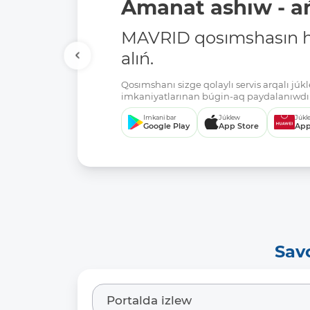
Amanat ashıw - ań
MAVRID qosımshasın há
alıń.
Qosımshanı sizge qolaylı servis arqalı jú
imkaniyatlarınan búgin-aq paydalanıwdı 
Imkani bar
Júklew
Júkl
Google Play
App Store
App
Sav