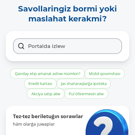
Savollaringiz bormi yoki
maslahat kerakmi?
Qanday etip amanat ashıw múmkin?
Mobil qosımshası
Kredit kartası
Jas shańaraqlarǵa ipoteka
Akciya satıp alıw
Pul ótkermesin alıw
Tez-tez beriletuǵın sorawlar
hám olarǵa juwaplar