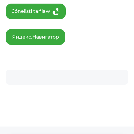
Jónelisti tańlaw
Яндекс.Навигатор