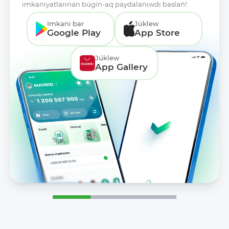
imkaniyatlarınan búgin-aq paydalanıwdı baslań!:
Imkani bar
Júklew
Google Play
App Store
Júklew
App Gallery