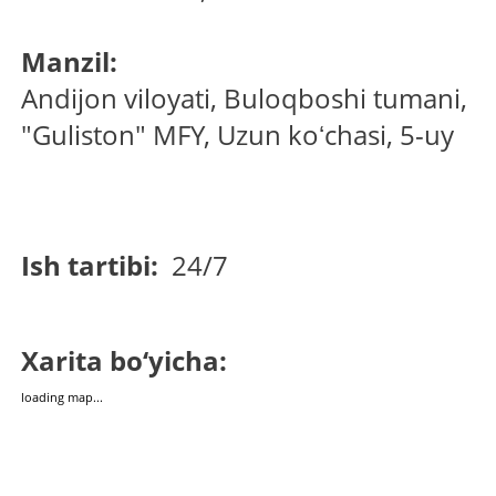
Manzil:
Andijon viloyati, Buloqboshi tumani,
"Guliston" MFY, Uzun koʻchasi, 5-uy
Ish tartibi:
24/7
Xarita bo‘yicha:
loading map...