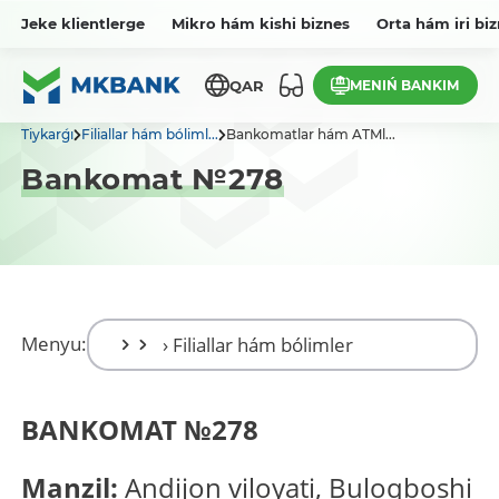
Jeke klientlerge
Mikro hám kishi biznes
Orta hám iri bi
MENIŃ BANKIM
QAR
Tiykarǵı
Filiallar hám bóliml...
Bankomatlar hám ATMl...
Bankomat №278
Menyu:
BANKOMAT
№
278
Manzil:
Andijon viloyati, Buloqboshi