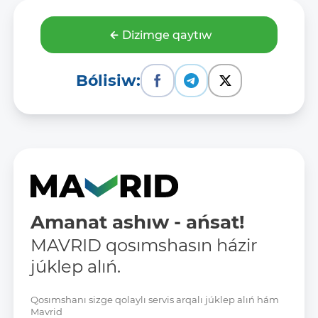
Dizimge qaytıw
Bólisiw:
Amanat ashıw - ańsat!
MAVRID qosımshasın házir
júklep alıń.
Qosımshanı sizge qolaylı servis arqalı júklep alıń hám
Mavrid