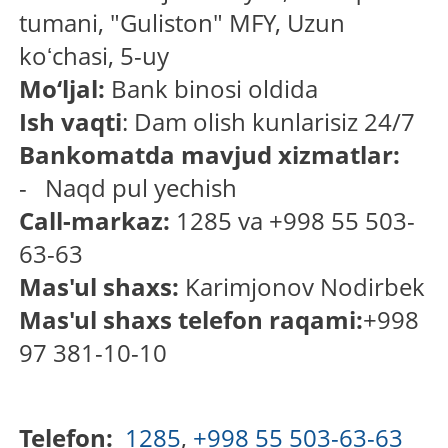
tumani, "Guliston" MFY, Uzun
koʻchasi, 5-uy
Mo‘ljal:
Bank binosi oldida
Ish vaqti
: Dam olish kunlarisiz 24/7
Bankomatda mavjud xizmatlar:
- Naqd pul yechish
Call-markaz:
1285 va +998 55 503-
63-63
Mas'ul shaxs:
Karimjonov Nodirbek
Mas'ul shaxs telefon raqami:
+998
97 381-10-10
Telefon:
1285
,
+998 55 503-63-63