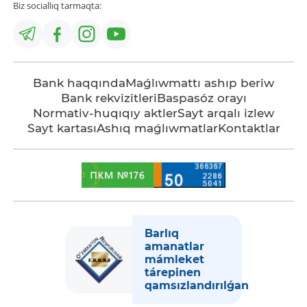
Biz sociallıq tarmaqta:
Bank haqqında
Maǵlıwmattı ashıp beriw
Bank rekvizitleri
Baspasóz orayı
Normativ-huqıqıy aktler
Sayt arqalı izlew
Sayt kartası
Ashıq maǵlıwmatlar
Kontaktlar
Barlıq
amanatlar
mámleket
tárepinen
qamsızlandırılǵan