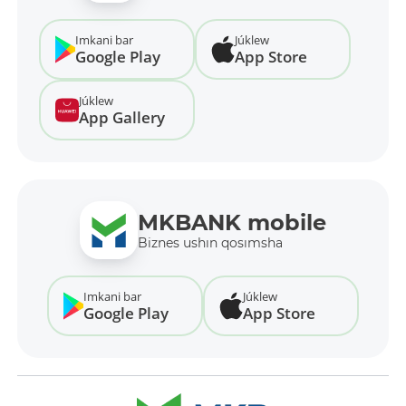
Imkani bar
Júklew
Google Play
App Store
Júklew
App Gallery
MKBANK mobile
Biznes ushın qosımsha
Imkani bar
Júklew
Google Play
App Store