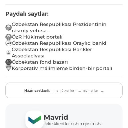
Paydalı saytlar:
Ózbekstan Respublikası Prezidentinin
rásmiy veb-sa...
ÓzR Húkimet portalı
Ózbekstan Respublikası Oraylıq banki
Ózbekstan Respublikası Bankler
Associaciyası
Ózbekstan fond bazarı
Korporativ málimleme birden-bir portalı
dizimnen ótkenler - ...,
miymanlar - ...
Házir saytta:
Mavrid
Jeke klientler ushın qosımsha