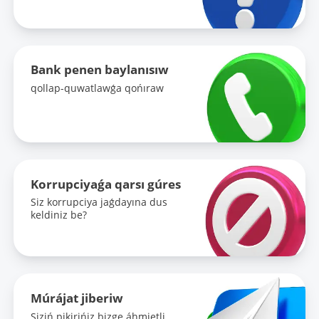
Bank penen baylanısıw
qollap-quwatlawǵa qońıraw
Korrupciyaǵa qarsı gúres
Siz korrupciya jaǵdayına dus
keldiniz be?
Múrájat jiberiw
Siziń pikirińiz bizge áhmietli