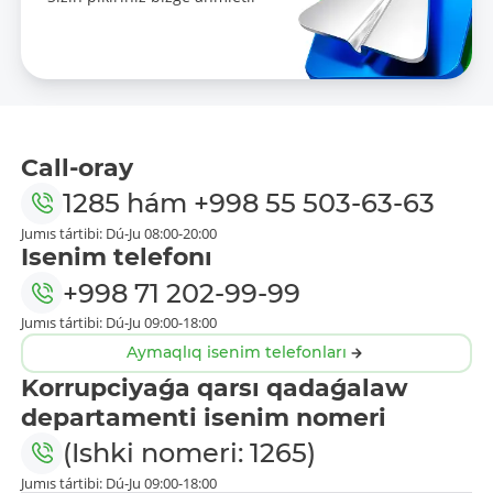
Call-oray
1285
hám
+998 55 503-63-63
Jumıs tártibi: Dú-Ju 08:00-20:00
Isenim telefonı
+998 71 202-99-99
Jumıs tártibi: Dú-Ju 09:00-18:00
Aymaqlıq isenim telefonları
Korrupciyaǵa qarsı qadaǵalaw
departamenti isenim nomeri
(Ishki nomeri: 1265)
Jumıs tártibi: Dú-Ju 09:00-18:00