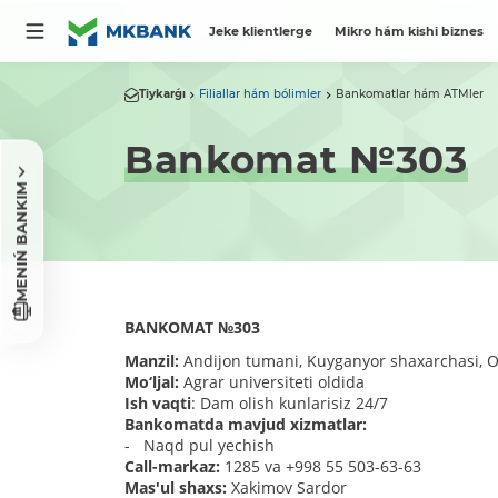
Jeke klientlerge
Mikro hám kishi biznes
Tiykarǵı
Filiallar hám bólimler
Bankomatlar hám ATMler
Bankomat №303
MENIŃ BANKIM
BANKOMAT
№
303
Manzil:
Andijon tumani, Kuyganyor shaxarchasi, Ol
Mo‘ljal:
Agrar universiteti oldida
Ish vaqti
: Dam olish kunlarisiz 24/7
Bankomatda mavjud xizmatlar:
- Naqd pul yechish
Call-markaz:
1285 va +998 55 503-63-63
Mas'ul shaxs:
Xakimov Sardor