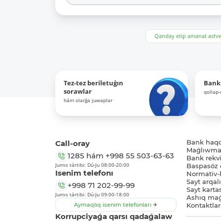
Qanday etip amanat ash
Tez-tez beriletuǵın
Bank
sorawlar
qollap
hám olarǵa juwaplar
Call-oray
Bank haq
Maǵlıwmat
1285
hám
+998 55 503-63-63
Bank rekviz
Jumıs tártibi: Dú-Ju 08:00-20:00
Baspasóz 
Isenim telefonı
Normativ-h
Sayt arqal
+998 71 202-99-99
Sayt karta
Jumıs tártibi: Dú-Ju 09:00-18:00
Ashıq maǵ
Aymaqlıq isenim telefonları
Kontaktlar
Korrupciyaǵa qarsı qadaǵalaw