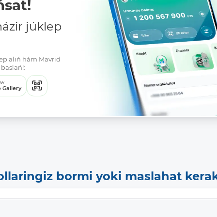
sat!
zir júklep
klep alıń hám Mavrid
baslań!:
ew
 Gallery
ollaringiz bormi yoki maslahat kera