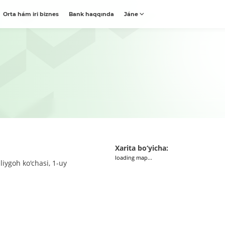
Orta hám iri biznes
Bank haqqında
Jáne
Xarita bo‘yicha:
loading map...
iygoh ko'chasi, 1-uy