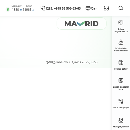
Satıp alıw
Satıw
1285, +998 55 503-63-63
Qar
11880
11965
Ashıq
maǵlıwmatlar
Ofisler hám
bankomatlar
81
Jańalaw: 6 Qawıs 2025, 19:55
Múlkti satıw
Bahalı qaǵazlar
bazarı
Antikorrupsiya
Múrájat jiberiw