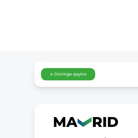
Dizimge qaytıw