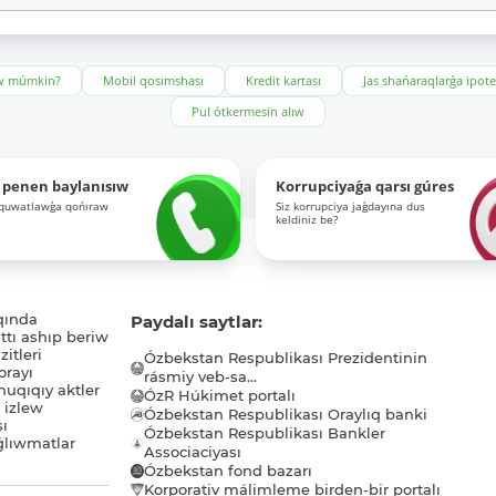
ıw múmkin?
Mobil qosımshası
Kredit kartası
Jas shańaraqlarǵa ipot
Pul ótkermesin alıw
 penen baylanısıw
Korrupciyaǵa qarsı gúres
-quwatlawǵa qońıraw
Siz korrupciya jaǵdayına dus
keldiniz be?
qında
Paydalı saytlar:
tı ashıp beriw
itleri
Ózbekstan Respublikası Prezidentinin
orayı
rásmiy veb-sa...
uqıqıy aktler
ÓzR Húkimet portalı
ı izlew
Ózbekstan Respublikası Oraylıq banki
sı
Ózbekstan Respublikası Bankler
lıwmatlar
Associaciyası
Ózbekstan fond bazarı
Korporativ málimleme birden-bir portalı