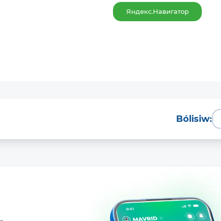
Яндекс.Навигатор
Bólisiw: