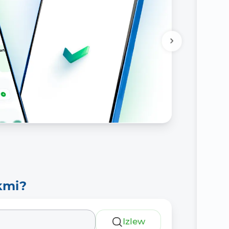
kmi?
Izlew