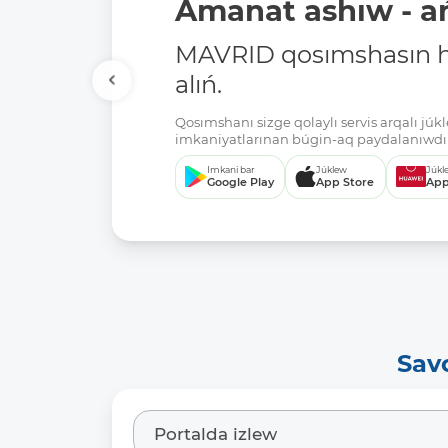
Amanat ashıw - ań
MAVRID qosımshasın há
alıń.
Qosımshanı sizge qolaylı servis arqalı jú
imkaniyatlarınan búgin-aq paydalanıwdı 
Imkani bar
Júklew
Júkl
Google Play
App Store
App
Sav