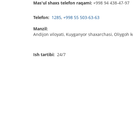
Mas'ul shaxs telefon raqami:
+998 94 438-47-97
Telefon:
1285
,
+998 55 503-63-63
Manzil:
Andijon viloyati, Kuyganyor shaxarchasi, Oliygoh ko
Ish tartibi:
24/7