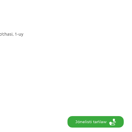
'chasi, 1-uy
Jónelisti tańlaw