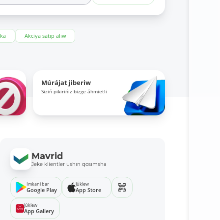
eka
Akciya satıp alıw
Múrájat jiberiw
Siziń pikirińiz bizge áhmietli
Mavrid
Jeke klientler ushın qosımsha
Imkani bar
Júklew
Google Play
App Store
Júklew
App Gallery