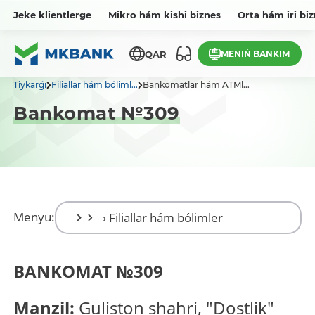
Jeke klientlerge
Mikro hám kishi biznes
Orta hám iri bi
MENIŃ BANKIM
QAR
Tiykarǵı
Filiallar hám bóliml...
Bankomatlar hám ATMl...
Bankomat №309
Menyu:
BANKOMAT
№
309
Manzil:
Guliston shahri, "Dostlik"