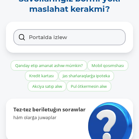
maslahat kerakmi?
Qanday etip amanat ashıw múmkin?
Mobil qosımshası
Kredit kartası
Jas shańaraqlarǵa ipoteka
Akciya satıp alıw
Pul ótkermesin alıw
Tez-tez beriletuǵın sorawlar
hám olarǵa juwaplar