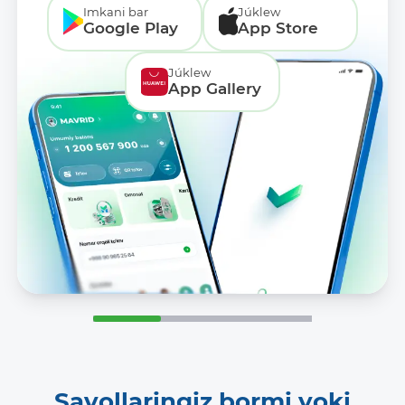
Imkani bar
Júklew
Google Play
App Store
Júklew
App Gallery
Savollaringiz bormi yoki