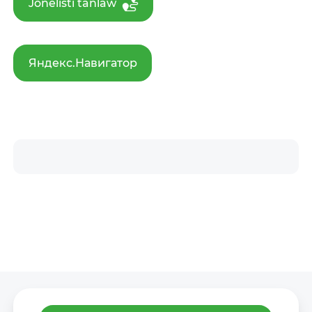
Jónelisti tańlaw
Яндекс.Навигатор