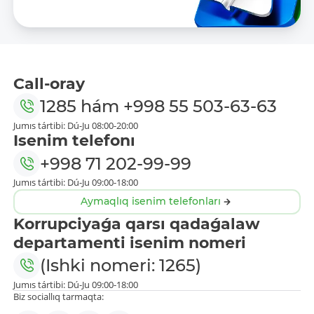
Call-oray
1285
hám
+998 55 503-63-63
Jumıs tártibi: Dú-Ju 08:00-20:00
Isenim telefonı
+998 71 202-99-99
Jumıs tártibi: Dú-Ju 09:00-18:00
Aymaqlıq isenim telefonları
Korrupciyaǵa qarsı qadaǵalaw
departamenti isenim nomeri
(Ishki nomeri: 1265)
Jumıs tártibi: Dú-Ju 09:00-18:00
Biz sociallıq tarmaqta: