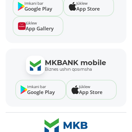
Imkani bar
Júklew
Google Play
App Store
Júklew
App Gallery
MKBANK mobile
Biznes ushın qosımsha
Imkani bar
Júklew
Google Play
App Store