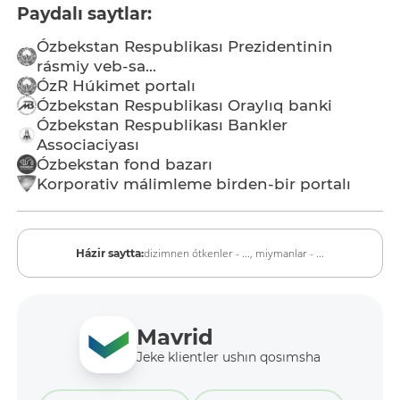
Paydalı saytlar:
Ózbekstan Respublikası Prezidentinin
rásmiy veb-sa...
ÓzR Húkimet portalı
Ózbekstan Respublikası Oraylıq banki
Ózbekstan Respublikası Bankler
Associaciyası
Ózbekstan fond bazarı
Korporativ málimleme birden-bir portalı
dizimnen ótkenler - ...,
miymanlar - ...
Házir saytta:
Mavrid
Jeke klientler ushın qosımsha