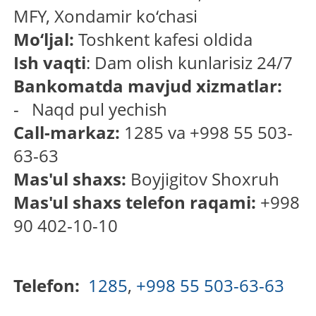
MFY, Xondamir ko‘chasi
Mo‘ljal:
Toshkent kafesi oldida
Ish vaqti
: Dam olish kunlarisiz 24/7
Bankomatda mavjud xizmatlar:
- Naqd pul yechish
Call-markaz:
1285 va +998 55 503-
63-63
Mas'ul shaxs:
Boyjigitov Shoxruh
Mas'ul shaxs telefon raqami:
+998
90 402-10-10
Telefon:
1285
,
+998 55 503-63-63