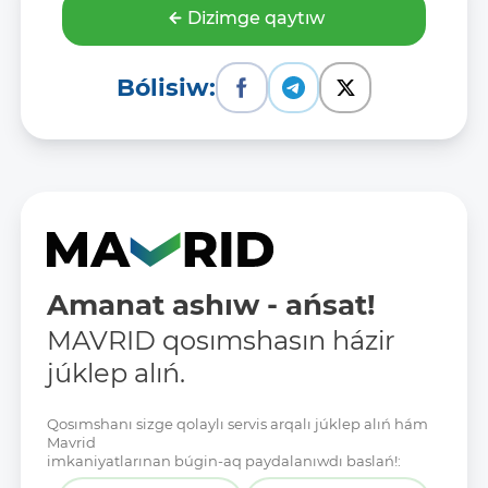
Dizimge qaytıw
Bólisiw:
Amanat ashıw - ańsat!
MAVRID qosımshasın házir
júklep alıń.
Qosımshanı sizge qolaylı servis arqalı júklep alıń hám
Mavrid
imkaniyatlarınan búgin-aq paydalanıwdı baslań!: