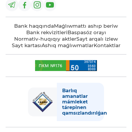
Bank haqqında
Maǵlıwmattı ashıp beriw
Bank rekvizitleri
Baspasóz orayı
Normativ-huqıqıy aktler
Sayt arqalı izlew
Sayt kartası
Ashıq maǵlıwmatlar
Kontaktlar
Barlıq
amanatlar
mámleket
tárepinen
qamsızlandırılǵan