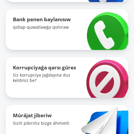
Bank penen baylanısıw
qollap-quwatlawǵa qońıraw
Korrupciyaǵa qarsı gúres
Siz korrupciya jaǵdayına dus
keldiniz be?
Múrájat jiberiw
Siziń pikirińiz bizge áhmietli