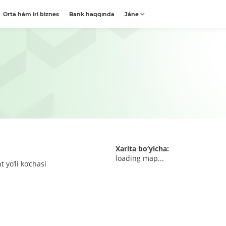
Orta hám iri biznes
Bank haqqında
Jáne
Xarita bo‘yicha:
loading map...
yo‘li ko‘chasi