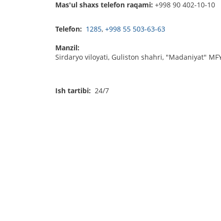
Mas'ul shaxs telefon raqami:
+998 90 402-10-10
Telefon:
1285
,
+998 55 503-63-63
Manzil:
Sirdaryo viloyati, Guliston shahri, "Madaniyat" MFY,
Ish tartibi:
24/7