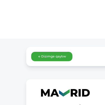
Dizimge qaytıw