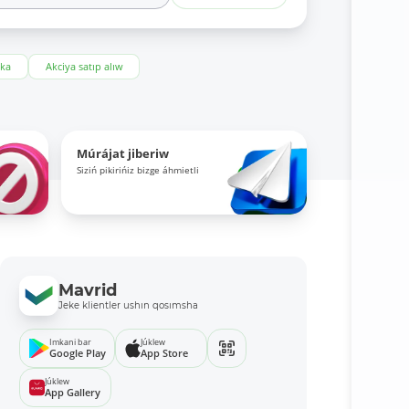
eka
Akciya satıp alıw
Múrájat jiberiw
Siziń pikirińiz bizge áhmietli
Mavrid
Jeke klientler ushın qosımsha
Imkani bar
Júklew
Google Play
App Store
Júklew
App Gallery