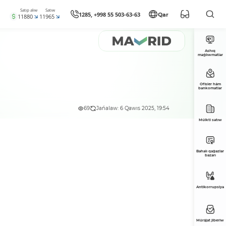
Satıp alıw
Satıw
1285, +998 55 503-63-63
Qar
11880
11965
Ashıq
maǵlıwmatlar
Ofisler hám
bankomatlar
69
Jańalaw: 6 Qawıs 2025, 19:54
Múlkti satıw
Bahalı qaǵazlar
bazarı
Antikorrupsiya
Múrájat jiberiw