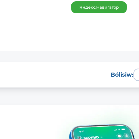
Яндекс.Навигатор
Bólisiw: