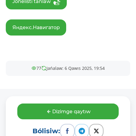
Jónelisti tańlaw
Яндекс.Навигатор
77
Jańalaw: 6 Qawıs 2025, 19:54
Dizimge qaytıw
Bólisiw: