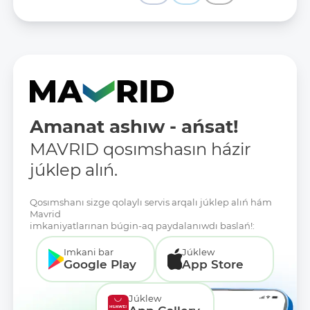
Amanat ashıw - ańsat!
MAVRID qosımshasın házir
júklep alıń.
Qosımshanı sizge qolaylı servis arqalı júklep alıń hám
Mavrid
imkaniyatlarınan búgin-aq paydalanıwdı baslań!:
Imkani bar
Júklew
Google Play
App Store
Júklew