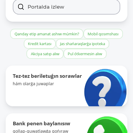
Qanday etip amanat ashıw múmkin?
Mobil qosımshası
Kredit kartası
Jas shańaraqlarǵa ipoteka
Akciya satıp alıw
Pul ótkermesin alıw
Tez-tez beriletuǵın sorawlar
hám olarǵa juwaplar
Bank penen baylanısıw
qollap-quwatlawǵa qońıraw