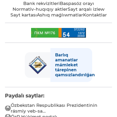
Bank rekvizitleri
Baspasóz orayı
Normativ-huqıqıy aktler
Sayt arqalı izlew
Sayt kartası
Ashıq maǵlıwmatlar
Kontaktlar
Barlıq
amanatlar
mámleket
tárepinen
qamsızlandırılǵan
Paydalı saytlar:
Ózbekstan Respublikası Prezidentinin
rásmiy veb-sa...
ÓzR Húkimet portalı