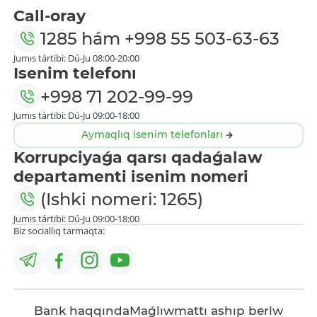
Call-oray
1285
hám
+998 55 503-63-63
Jumıs tártibi: Dú-Ju 08:00-20:00
Isenim telefonı
+998 71 202-99-99
Jumıs tártibi: Dú-Ju 09:00-18:00
Aymaqlıq isenim telefonları
Korrupciyaǵa qarsı qadaǵalaw
departamenti isenim nomeri
(Ishki nomeri: 1265)
Jumıs tártibi: Dú-Ju 09:00-18:00
Biz sociallıq tarmaqta:
Bank haqqında
Maǵlıwmattı ashıp beriw