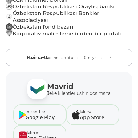
Ózbekstan Respublikası Oraylıq banki
Ózbekstan Respublikası Bankler
Associaciyası
Ózbekstan fond bazarı
Korporativ málimleme birden-bir portalı
dizimnen ótkenler - 0,
miymanlar - 7
Házir saytta:
Mavrid
Jeke klientler ushın qosımsha
Imkani bar
Júklew
Google Play
App Store
Júklew
App Gallery