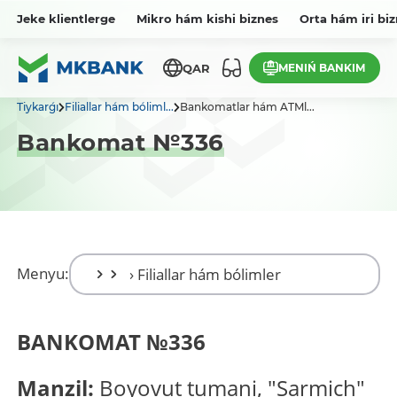
Jeke klientlerge
Mikro hám kishi biznes
Orta hám iri bi
MENIŃ BANKIM
QAR
Tiykarǵı
Filiallar hám bóliml...
Bankomatlar hám ATMl...
Bankomat №336
Menyu:
BANKOMAT
№
336
Manzil:
Boyovut tumani, "Sarmich"