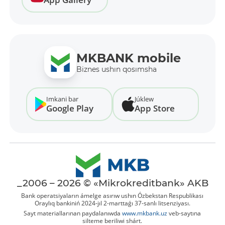
MKBANK mobile
Biznes ushın qosımsha
Imkani bar
Júklew
Google Play
App Store
_2006 – 2026 © «Mikrokreditbank» AKB
Bank operatsiyaların ámelge asırıw ushın Ózbekstan Respublikası
Oraylıq bankiniń 2024-jıl 2-marttaǵı 37-sanlı litsenziyası.
Sayt materiallarınan paydalanıwda
www.mkbank.uz
veb-saytına
silteme beriliwi shárt.