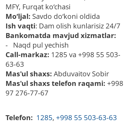
MFY, Furqat ko‘chasi
Mo‘ljal:
Savdo do‘koni oldida
Ish vaqti
: Dam olish kunlarisiz 24/7
Bankomatda mavjud xizmatlar:
- Naqd pul yechish
Call-markaz:
1285 va +998 55 503-
63-63
Mas'ul shaxs:
Abduvaitov Sobir
Mas'ul shaxs telefon raqami:
+998
97 276-77-67
Telefon:
1285
,
+998 55 503-63-63