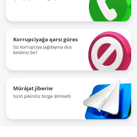
Korrupciyaǵa qarsı gúres
Siz korrupciya jaǵdayına dus
keldiniz be?
Múrájat jiberiw
Siziń pikirińiz bizge áhmietli