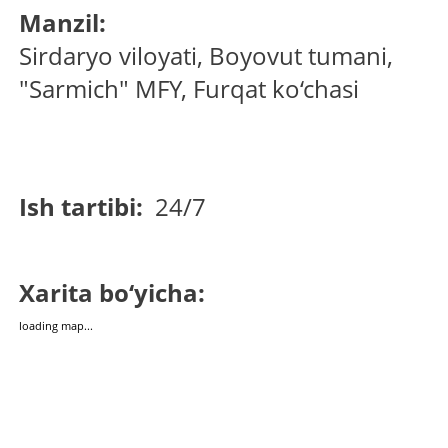
Manzil:
Sirdaryo viloyati, Boyovut tumani,
"Sarmich" MFY, Furqat ko‘chasi
Ish tartibi:
24/7
Xarita bo‘yicha:
loading map...