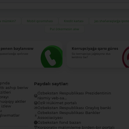
ıw múmkin?
Mobil qosımshası
Kredit kartası
Jas shańaraqlarǵa ipot
Pul ótkermesin alıw
 penen baylanısıw
Korrupciyaǵa qarsı gúres
-quwatlawǵa qońıraw
Siz korrupciya jaǵdayına dus
keldiniz be?
qında
Paydalı saytlar:
tı ashıp beriw
itleri
Ózbekstan Respublikası Prezidentinin
orayı
rásmiy veb-sa...
uqıqıy aktler
ÓzR Húkimet portalı
ı izlew
Ózbekstan Respublikası Oraylıq banki
sı
Ózbekstan Respublikası Bankler
lıwmatlar
Associaciyası
Ózbekstan fond bazarı
Korporativ málimleme birden-bir portalı