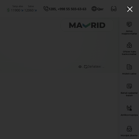
Satıp alıw
Satıw
1285, +998 55 503-63-63
Qar
11900
12060
Ashıq
maǵlıwmatlar
Ofisler hám
bankomatlar
...
Jańalaw: ...
Múlkti satıw
Bahalı qaǵazlar
bazarı
Antikorrupsiya
Múrájat jiberiw