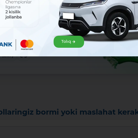
r
em
l!
klep alıń hám Mavrid
Tolıq
baslań!:
ew
 Gallery
ollaringiz bormi yoki maslahat kera