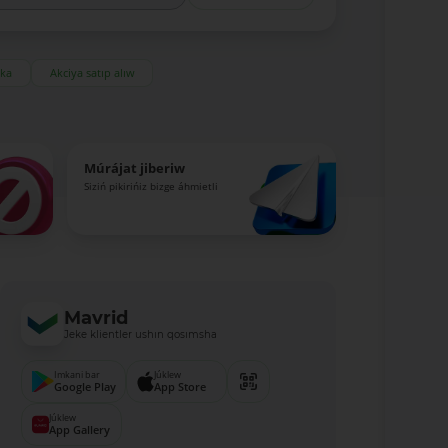
eka
Akciya satıp alıw
Múrájat jiberiw
Siziń pikirińiz bizge áhmietli
Mavrid
Jeke klientler ushın qosımsha
Imkani bar
Júklew
Google Play
App Store
Júklew
App Gallery