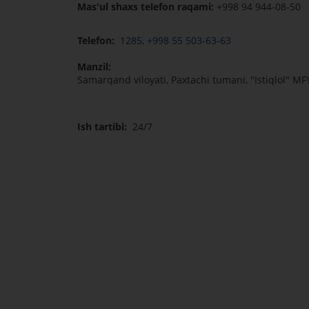
Mas'ul shaxs telefon raqami:
+998 94 944-08-50
Telefon:
1285
,
+998 55 503-63-63
Manzil:
Samarqand viloyati, Paxtachi tumani, "Istiqlol" MFY,
Ish tartibi:
24/7