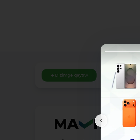
Dizimge qaytıw