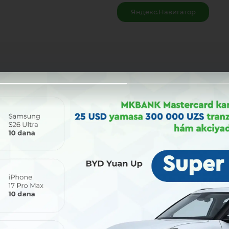
Яндекс.Навигатор
Bólisiw: