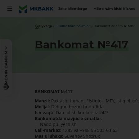
Jeke klientlerge
Mikro hám kishi biznes
Tiykarǵı
Filiallar hám bólimler
Bankomatlar hám ATMler
Bankomat №417
MENIŃ BANKIM
BANKOMAT
№
417
Manzil:
Paxtachi tumani, "Istiqlol" MFY, Istiqlol ko‘
Mo‘ljal:
Dehqon bozori hududida
Ish vaqti
: Dam olish kunlarisiz 24/7
Bankomatda mavjud xizmatlar:
- Naqd pul yechish
Call-markaz:
1285 va +998 55 503-63-63
Mas'ul shaxs:
Suvanov Shoxrux