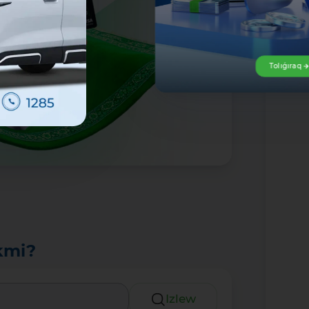
Tolıǵıraq
kmi?
Izlew