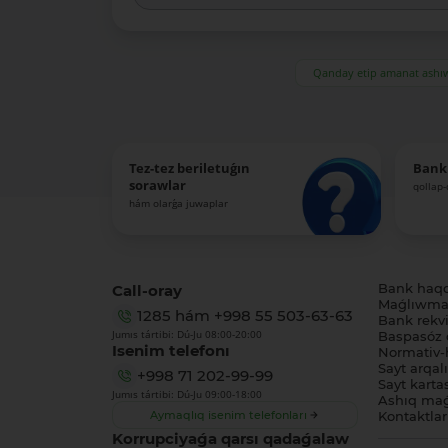
Qanday etip amanat ash
Tez-tez beriletuǵın
Bank
sorawlar
qollap
hám olarǵa juwaplar
Call-oray
Bank haq
Maǵlıwmat
1285
hám
+998 55 503-63-63
Bank rekviz
Jumıs tártibi: Dú-Ju 08:00-20:00
Baspasóz 
Isenim telefonı
Normativ-h
Sayt arqal
+998 71 202-99-99
Sayt karta
Jumıs tártibi: Dú-Ju 09:00-18:00
Ashıq maǵ
Aymaqlıq isenim telefonları
Kontaktlar
Korrupciyaǵa qarsı qadaǵalaw