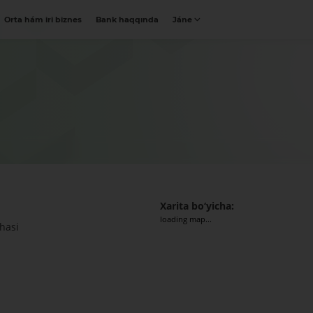
Orta hám iri biznes
Bank haqqında
Jáne
Xarita bo‘yicha:
loading map...
chasi