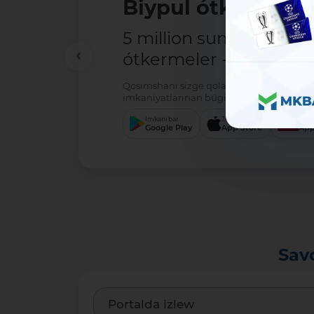
Biypul ótkermele
5 million sumǵa shek
ótkermeler - tolıq biypu
Qosımshanı sizge qolaylı servis arqalı jú
imkaniyatlarınan búgin-aq paydalanıwdı 
Imkani bar
Júklew
Júkl
Google Play
App Store
App
Sav