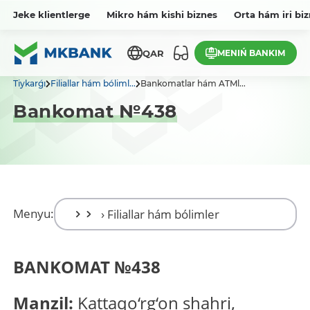
Jeke klientlerge
Mikro hám kishi biznes
Orta hám iri bi
MENIŃ BANKIM
QAR
Tiykarǵı
Filiallar hám bóliml...
Bankomatlar hám ATMl...
Bankomat №438
Menyu:
BANKOMAT
№
438
Manzil:
Kattaqo‘rg‘on shahri,