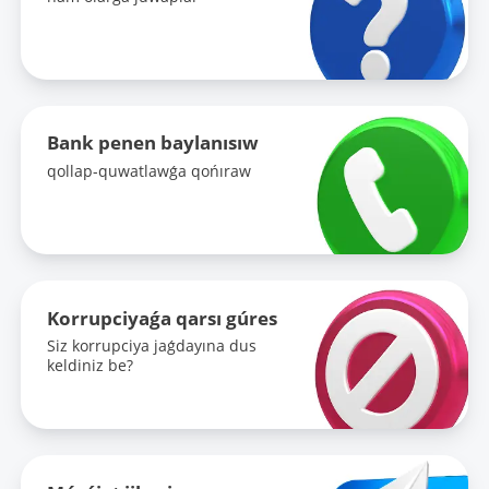
Bank penen baylanısıw
qollap-quwatlawǵa qońıraw
Korrupciyaǵa qarsı gúres
Siz korrupciya jaǵdayına dus
keldiniz be?