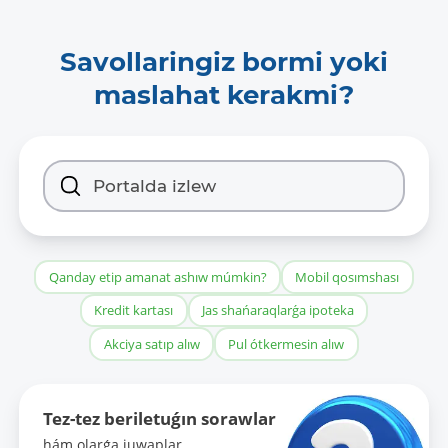
Savollaringiz bormi yoki
maslahat kerakmi?
Qanday etip amanat ashıw múmkin?
Mobil qosımshası
Kredit kartası
Jas shańaraqlarǵa ipoteka
Akciya satıp alıw
Pul ótkermesin alıw
Tez-tez beriletuǵın sorawlar
hám olarǵa juwaplar