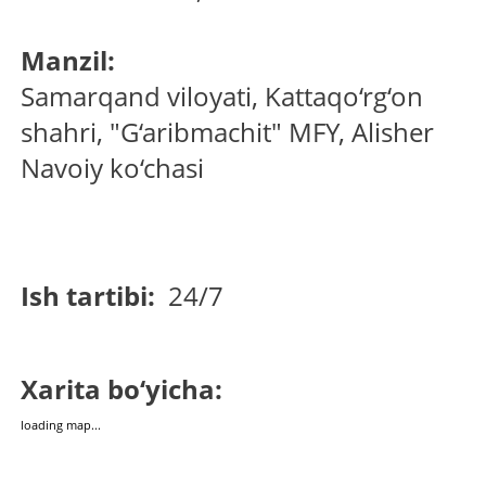
Manzil:
Samarqand viloyati, Kattaqo‘rg‘on
shahri, "G‘aribmachit" MFY, Alisher
Navoiy ko‘chasi
Ish tartibi:
24/7
Xarita bo‘yicha:
loading map...