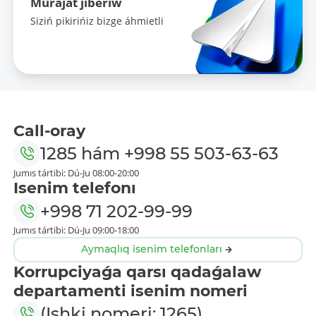
Múrájat jiberiw
Siziń pikirińiz bizge áhmietli
Call-oray
1285
hám
+998 55 503-63-63
Jumıs tártibi: Dú-Ju 08:00-20:00
Isenim telefonı
+998 71 202-99-99
Jumıs tártibi: Dú-Ju 09:00-18:00
Aymaqlıq isenim telefonları
Korrupciyaǵa qarsı qadaǵalaw
departamenti isenim nomeri
(Ishki nomeri: 1265)