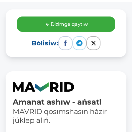
Dizimge qaytıw
Bólisiw:
Amanat ashıw - ańsat!
MAVRID qosımshasın házir
júklep alıń.