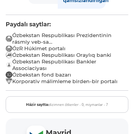
qamsızlandırılǵan
Paydalı saytlar:
Ózbekstan Respublikası Prezidentinin
rásmiy veb-sa...
ÓzR Húkimet portalı
Ózbekstan Respublikası Oraylıq banki
Ózbekstan Respublikası Bankler
Associaciyası
Ózbekstan fond bazarı
Korporativ málimleme birden-bir portalı
dizimnen ótkenler - 0,
miymanlar - 7
Házir saytta:
Mavrid