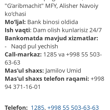
"G‘aribmachit" MFY, Alisher Navoiy
ko‘chasi
Mo‘ljal:
Bank binosi oldida
Ish vaqti
: Dam olish kunlarisiz 24/7
Bankomatda mavjud xizmatlar:
- Naqd pul yechish
Call-markaz:
1285 va +998 55 503-
63-63
Mas'ul shaxs:
Jamilov Umid
Mas'ul shaxs telefon raqami:
+998
94 371-16-01
Telefon:
1285
,
+998 55 503-63-63