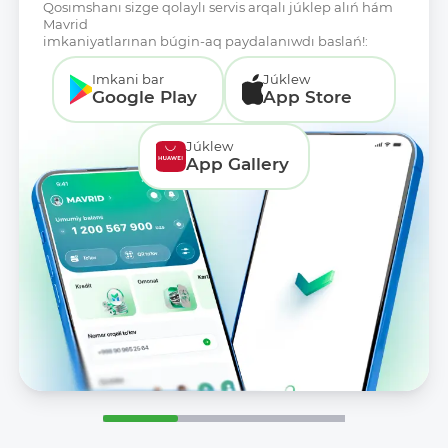
Qosımshanı sizge qolaylı servis arqalı júklep alıń hám
Mavrid
imkaniyatlarınan búgin-aq paydalanıwdı baslań!:
Imkani bar
Júklew
Google Play
App Store
Júklew
App Gallery