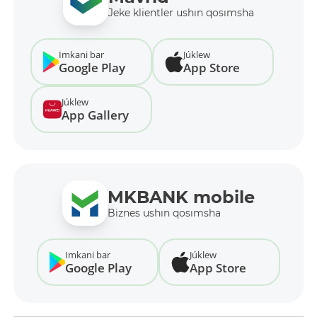
Jeke klientler ushın qosımsha
Imkani bar
Júklew
Google Play
App Store
Júklew
App Gallery
MKBANK mobile
Biznes ushın qosımsha
Imkani bar
Júklew
Google Play
App Store