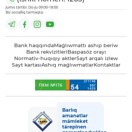
Jumıs tártibi: Dú-Ju 09:00-18:00
Biz sociallıq tarmaqta:
Bank haqqında
Maǵlıwmattı ashıp beriw
Bank rekvizitleri
Baspasóz orayı
Normativ-huqıqıy aktler
Sayt arqalı izlew
Sayt kartası
Ashıq maǵlıwmatlar
Kontaktlar
Barlıq
amanatlar
mámleket
tárepinen