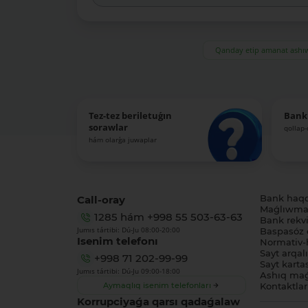
Qanday etip amanat ash
Tez-tez beriletuǵın
Bank
sorawlar
qollap
hám olarǵa juwaplar
Call-oray
Bank haq
Maǵlıwmat
1285
hám
+998 55 503-63-63
Bank rekviz
Jumıs tártibi: Dú-Ju 08:00-20:00
Baspasóz 
Isenim telefonı
Normativ-h
Sayt arqal
+998 71 202-99-99
Sayt karta
Jumıs tártibi: Dú-Ju 09:00-18:00
Ashıq maǵ
Aymaqlıq isenim telefonları
Kontaktlar
Korrupciyaǵa qarsı qadaǵalaw