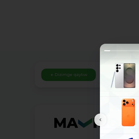
Dizimge qaytıw