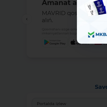
Amanat ashıw - ań
MAVRID qosımshasın há
alıń.
Qosımshanı sizge qolaylı servis arqalı jú
imkaniyatlarınan búgin-aq paydalanıwdı 
Imkani bar
Júklew
Júkl
Google Play
App Store
App
Sav