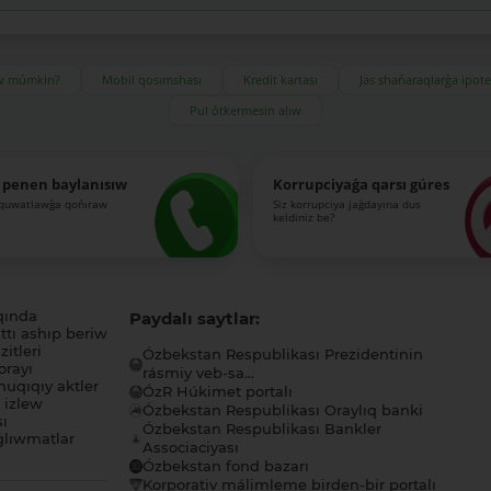
ıw múmkin?
Mobil qosımshası
Kredit kartası
Jas shańaraqlarǵa ipot
Pul ótkermesin alıw
 penen baylanısıw
Korrupciyaǵa qarsı gúres
-quwatlawǵa qońıraw
Siz korrupciya jaǵdayına dus
keldiniz be?
qında
Paydalı saytlar:
tı ashıp beriw
itleri
Ózbekstan Respublikası Prezidentinin
orayı
rásmiy veb-sa...
uqıqıy aktler
ÓzR Húkimet portalı
ı izlew
Ózbekstan Respublikası Oraylıq banki
sı
Ózbekstan Respublikası Bankler
lıwmatlar
Associaciyası
Ózbekstan fond bazarı
Korporativ málimleme birden-bir portalı