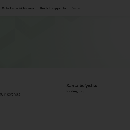
Orta hám iri biznes
Bank haqqında
Jáne
Xarita bo‘yicha:
loading map...
ur ko‘chasi