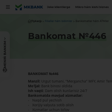
Jeke klientlerge
Mikro hám kishi biznes
Tiykarǵı
Filiallar hám bólimler
Bankomatlar hám ATMler
Bankomat №446
MENIŃ BANKIM
BANKOMAT
№
446
Manzil:
Urgut tumani, "Mergancha" MFY, Amir Tem
Mo‘ljal:
Bank binosi oldida
Ish vaqti
: Dam olish kunlarisiz 24/7
Bankomatda mavjud xizmatlar:
- Naqd pul yechish
- Xorijiy valyuta sotib olish
- Xizmatlar uchun to‘lov