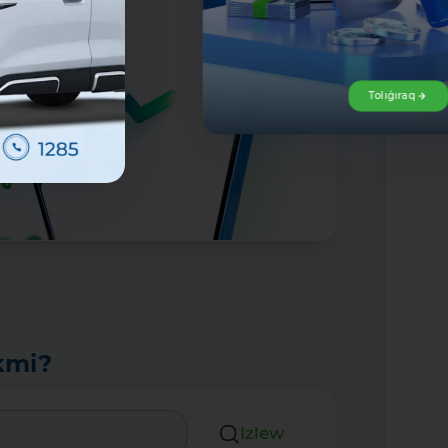
Tolıǵıraq
kmi?
Izlew