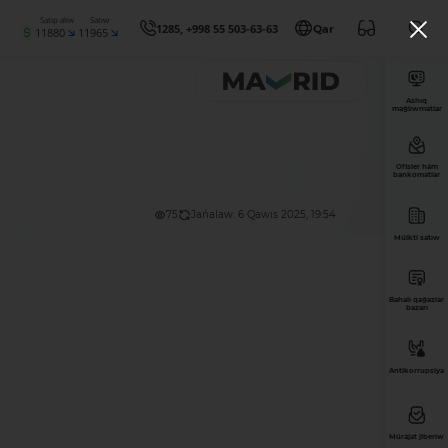
Satıp alıw
Satıw
1285, +998 55 503-63-63
Qar
11880
11965
Ashıq
maǵlıwmatlar
Ofisler hám
bankomatlar
75
Jańalaw: 6 Qawıs 2025, 19:54
Múlkti satıw
Bahalı qaǵazlar
bazarı
Antikorrupsiya
Múrájat jiberiw