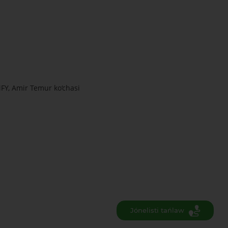
FY, Amir Temur ko‘chasi
Jónelisti tańlaw