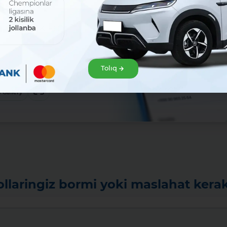
sat!
zir júklep
klep alıń hám Mavrid
Tolıq
baslań!:
ew
 Gallery
ollaringiz bormi yoki maslahat kera