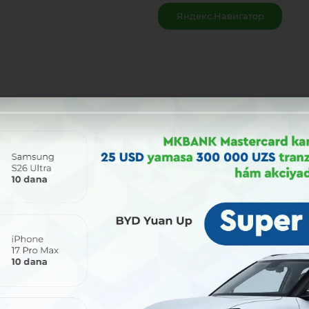
Яндекс.Навигатор
Bólisiw: