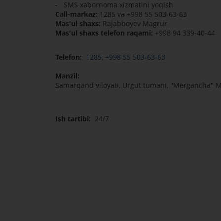
- SMS xabornoma xizmatini yoqish
Call-markaz:
1285 va +998 55 503-63-63
Mas'ul shaxs:
Rajabboyev Magrur
Mas'ul shaxs telefon raqami:
+998 94 339-40-44
Telefon:
1285
,
+998 55 503-63-63
Manzil:
Samarqand viloyati, Urgut tumani, "Mergancha" M
Ish tartibi:
24/7