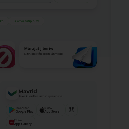
eka
Akciya satıp alıw
Múrájat jiberiw
Siziń pikirińiz bizge áhmietli
Mavrid
Jeke klientler ushın qosımsha
Imkani bar
Júklew
Google Play
App Store
Júklew
App Gallery