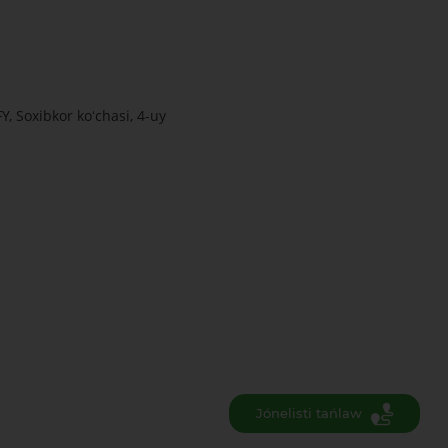
, Soxibkor koʻchasi, 4-uy
Jónelisti tańlaw