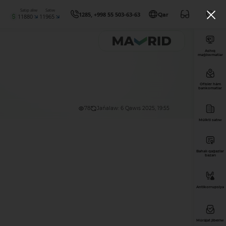
Satıp alıw
Satıw
1285, +998 55 503-63-63
Qar
11880
11965
Ashıq
maǵlıwmatlar
Ofisler hám
bankomatlar
78
Jańalaw: 6 Qawıs 2025, 19:55
Múlkti satıw
Bahalı qaǵazlar
bazarı
Antikorrupsiya
Múrájat jiberiw