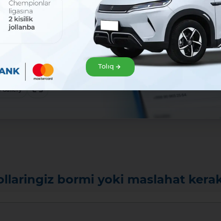
er
ekem
ypul!
ı júklep alıń hám Mavrid
Tolıq
wdı baslań!:
Júklew
App Gallery
ollaringiz bormi yoki maslahat kera