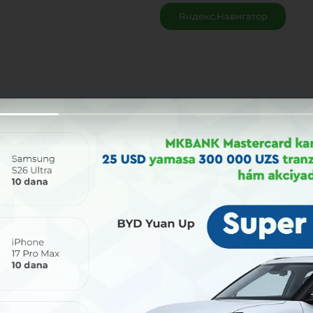
Яндекс.Навигатор
Bólisiw: