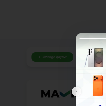
Dizimge qaytıw