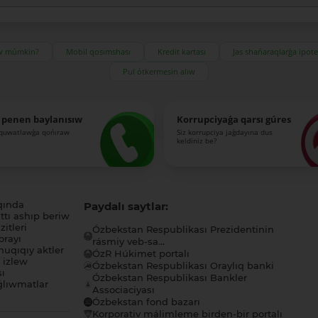
ıw múmkin?
Mobil qosımshası
Kredit kartası
Jas shańaraqlarǵa ipot
Pul ótkermesin alıw
 penen baylanısıw
Korrupciyaǵa qarsı gúres
-quwatlawǵa qońıraw
Siz korrupciya jaǵdayına dus
keldiniz be?
qında
Paydalı saytlar:
tı ashıp beriw
itleri
Ózbekstan Respublikası Prezidentinin
orayı
rásmiy veb-sa...
uqıqıy aktler
ÓzR Húkimet portalı
ı izlew
Ózbekstan Respublikası Oraylıq banki
sı
Ózbekstan Respublikası Bankler
lıwmatlar
Associaciyası
Ózbekstan fond bazarı
Korporativ málimleme birden-bir portalı