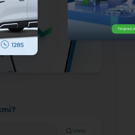
Tolıǵıraq
kmi?
Izlew