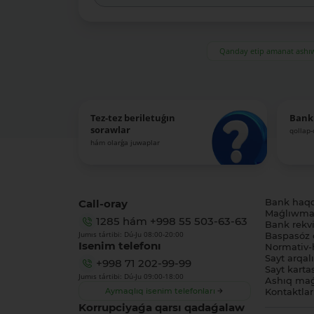
Qanday etip amanat ash
Tez-tez beriletuǵın
Bank
sorawlar
qollap
hám olarǵa juwaplar
Call-oray
Bank haq
Maǵlıwmat
1285
hám
+998 55 503-63-63
Bank rekviz
Jumıs tártibi: Dú-Ju 08:00-20:00
Baspasóz 
Isenim telefonı
Normativ-h
Sayt arqal
+998 71 202-99-99
Sayt karta
Jumıs tártibi: Dú-Ju 09:00-18:00
Ashıq maǵ
Aymaqlıq isenim telefonları
Kontaktlar
Korrupciyaǵa qarsı qadaǵalaw