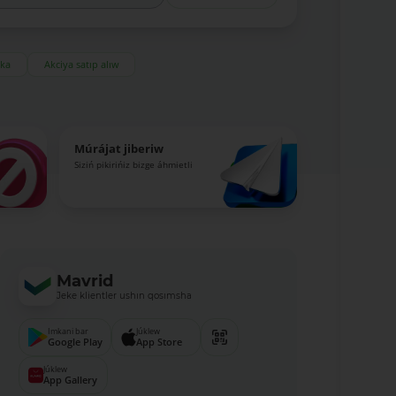
eka
Akciya satıp alıw
Múrájat jiberiw
Siziń pikirińiz bizge áhmietli
Mavrid
Jeke klientler ushın qosımsha
Imkani bar
Júklew
Google Play
App Store
Júklew
App Gallery