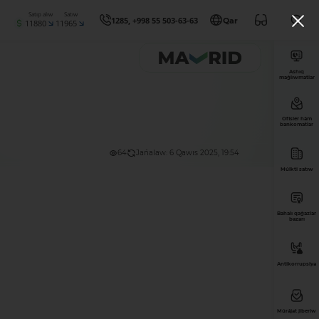
Satıp alıw
Satıw
1285, +998 55 503-63-63
Qar
11880
11965
Ashıq
maǵlıwmatlar
Ofisler hám
bankomatlar
64
Jańalaw: 6 Qawıs 2025, 19:54
Múlkti satıw
Bahalı qaǵazlar
bazarı
Antikorrupsiya
Múrájat jiberiw