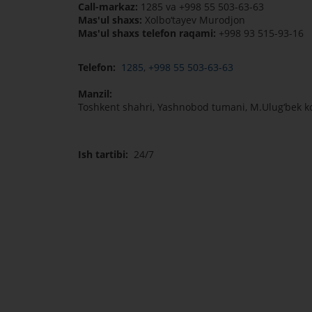
Call-markaz:
1285 va +998 55 503-63-63
Mas'ul shaxs:
Xolbo‘tayev Murodjon
Mas'ul shaxs telefon raqami:
+998 93 515-93-16
Telefon:
1285
,
+998 55 503-63-63
Manzil:
Toshkent shahri, Yashnobod tumani, M.Ulug‘bek ko
Ish tartibi:
24/7