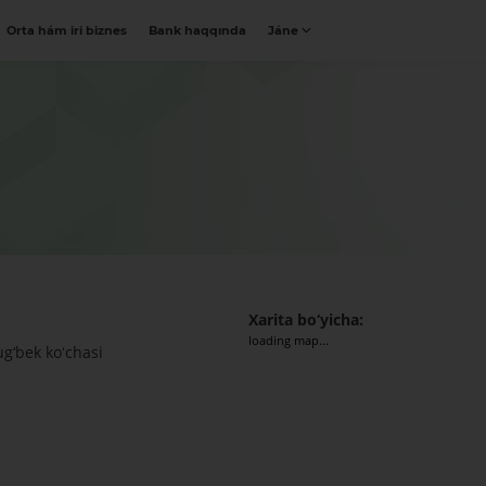
Orta hám iri biznes
Bank haqqında
Jáne
Xarita bo‘yicha:
loading map...
g‘bek koʻchasi