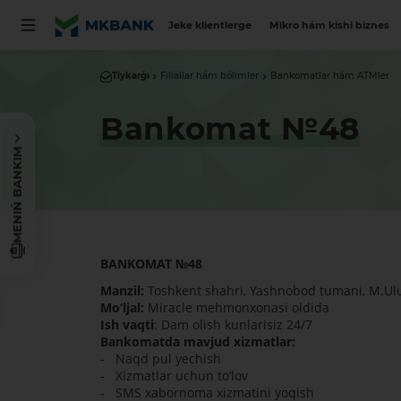
Jeke klientlerge
Mikro hám kishi biznes
Tiykarǵı
Filiallar hám bólimler
Bankomatlar hám ATMler
Bankomat №48
MENIŃ BANKIM
BANKOMAT
№
48
Manzil:
Toshkent shahri, Yashnobod tumani, M.Ulu
Mo‘ljal:
Miracle mehmonxonasi oldida
Ish vaqti
: Dam olish kunlarisiz 24/7
Bankomatda mavjud xizmatlar:
- Naqd pul yechish
- Xizmatlar uchun to‘lov
- SMS xabornoma xizmatini yoqish