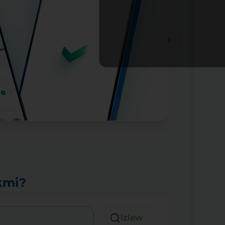
Tolıǵıraq
kmi?
Izlew