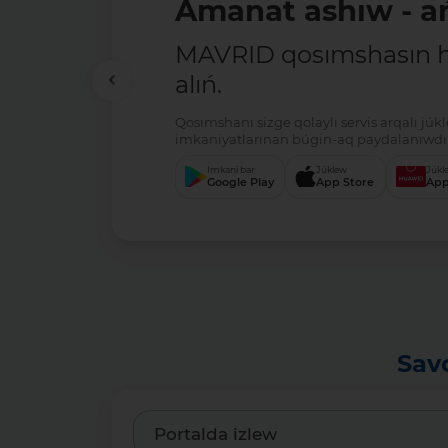
Amanat ashıw - ań
MAVRID qosımshasın há
alıń.
Qosımshanı sizge qolaylı servis arqalı jú
imkaniyatlarınan búgin-aq paydalanıwdı 
Imkani bar
Júklew
Júkl
Google Play
App Store
App
Sav