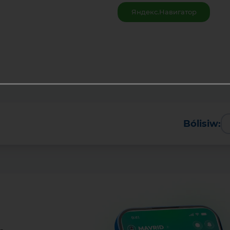
Яндекс.Навигатор
Bólisiw: