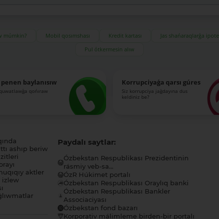
ıw múmkin?
Mobil qosımshası
Kredit kartası
Jas shańaraqlarǵa ipot
Pul ótkermesin alıw
 penen baylanısıw
Korrupciyaǵa qarsı gúres
-quwatlawǵa qońıraw
Siz korrupciya jaǵdayına dus
keldiniz be?
qında
Paydalı saytlar:
tı ashıp beriw
itleri
Ózbekstan Respublikası Prezidentinin
orayı
rásmiy veb-sa...
uqıqıy aktler
ÓzR Húkimet portalı
ı izlew
Ózbekstan Respublikası Oraylıq banki
sı
Ózbekstan Respublikası Bankler
lıwmatlar
Associaciyası
Ózbekstan fond bazarı
Korporativ málimleme birden-bir portalı