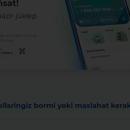
sat!
zir júklep
klep alıń hám Mavrid
Tolıq
baslań!:
ew
 Gallery
ollaringiz bormi yoki maslahat kera