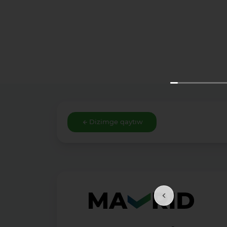
Dizimge qaytıw