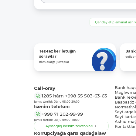
Qanday etip amanat ash
Tez-tez beriletuǵın
Bank
sorawlar
qollap
hám olarǵa juwaplar
Call-oray
Bank haq
Maǵlıwmat
1285
hám
+998 55 503-63-63
Bank rekviz
Jumıs tártibi: Dú-Ju 08:00-20:00
Baspasóz 
Isenim telefonı
Normativ-h
Sayt arqal
+998 71 202-99-99
Sayt karta
Jumıs tártibi: Dú-Ju 09:00-18:00
Ashıq maǵ
Aymaqlıq isenim telefonları
Kontaktlar
Korrupciyaǵa qarsı qadaǵalaw