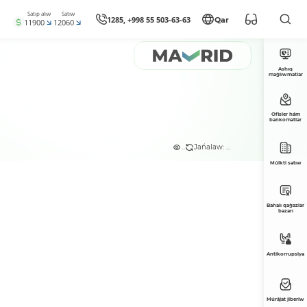
Satıp alıw
Satıw
1285, +998 55 503-63-63
Qar
11900
12060
Ashıq
maǵlıwmatlar
Ofisler hám
bankomatlar
...
Jańalaw: ...
Múlkti satıw
Bahalı qaǵazlar
bazarı
Antikorrupsiya
Múrájat jiberiw