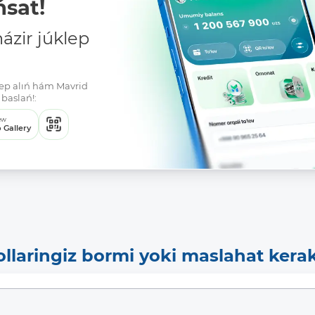
sat!
zir júklep
klep alıń hám Mavrid
baslań!:
ew
 Gallery
ollaringiz bormi yoki maslahat kera