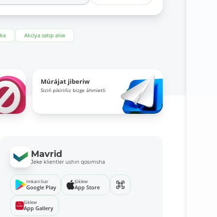
eka
Akciya satıp alıw
Múrájat jiberiw
Siziń pikirińiz bizge áhmietli
Mavrid
Jeke klientler ushın qosımsha
Imkani bar
Júklew
Google Play
App Store
Júklew
App Gallery