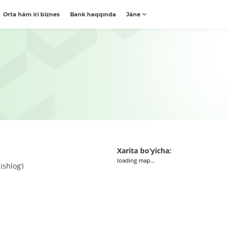
Orta hám iri biznes
Bank haqqında
Jáne
Xarita bo‘yicha:
loading map...
ishlog‘i