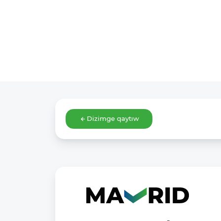
Dizimge qaytıw