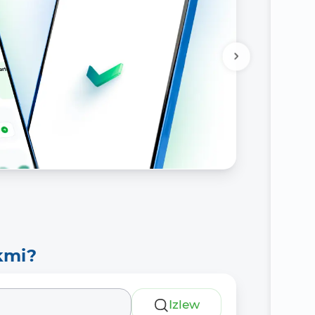
kmi?
Izlew