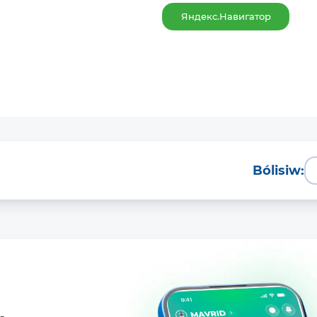
Яндекс.Навигатор
Bólisiw: