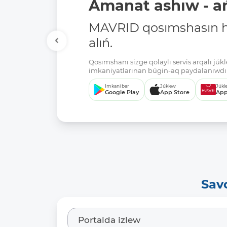
Amanat ashıw - ań
MAVRID qosımshasın há
alıń.
Qosımshanı sizge qolaylı servis arqalı jú
imkaniyatlarınan búgin-aq paydalanıwdı 
Imkani bar
Júklew
Júkl
Google Play
App Store
App
Sav