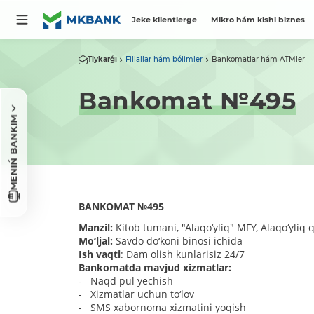
Jeke klientlerge
Mikro hám kishi biznes
Tiykarǵı
Filiallar hám bólimler
Bankomatlar hám ATMler
Bankomat №495
MENIŃ BANKIM
BANKOMAT
№
495
Manzil:
Kitob tumani, "Alaqo‘yliq" MFY, Alaqo‘yliq q
Mo‘ljal:
Savdo do‘koni binosi ichida
Ish vaqti
: Dam olish kunlarisiz 24/7
Bankomatda mavjud xizmatlar:
- Naqd pul yechish
- Xizmatlar uchun to‘lov
- SMS xabornoma xizmatini yoqish