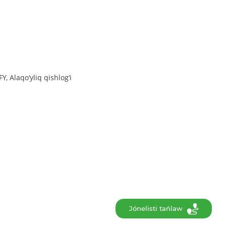
, Alaqo‘yliq qishlog‘i
Jónelisti tańlaw