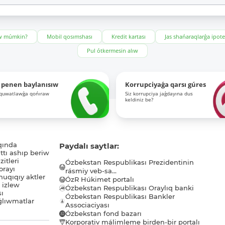
ıw múmkin?
Mobil qosımshası
Kredit kartası
Jas shańaraqlarǵa ipot
Pul ótkermesin alıw
 penen baylanısıw
Korrupciyaǵa qarsı gúres
-quwatlawǵa qońıraw
Siz korrupciya jaǵdayına dus
keldiniz be?
qında
Paydalı saytlar:
tı ashıp beriw
itleri
Ózbekstan Respublikası Prezidentinin
orayı
rásmiy veb-sa...
uqıqıy aktler
ÓzR Húkimet portalı
ı izlew
Ózbekstan Respublikası Oraylıq banki
sı
Ózbekstan Respublikası Bankler
lıwmatlar
Associaciyası
Ózbekstan fond bazarı
Korporativ málimleme birden-bir portalı