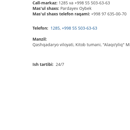
Call-markaz:
1285 va +998 55 503-63-63
Mas'ul shaxs:
Pardayev Oybek
Mas'ul shaxs telefon raqami:
+998 97 635-00-70
Telefon:
1285
,
+998 55 503-63-63
Manzil:
Qashqadaryo viloyati, Kitob tumani, "Alaqo‘yliq" MFY
Ish tartibi:
24/7