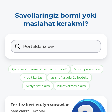
Savollaringiz bormi yoki
maslahat kerakmi?
Qanday etip amanat ashıw múmkin?
Mobil qosımshası
Kredit kartası
Jas shańaraqlarǵa ipoteka
Akciya satıp alıw
Pul ótkermesin alıw
Tez-tez beriletuǵın sorawlar
hám olarǵa juwaplar