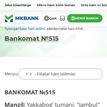
Jeke klientlerge
Mikro hám kishi biznes
Orta hám iri bi
MENIŃ BANKIM
QAR
Tiykarǵı
Filiallar hám bóliml...
Bankomatlar hám ATMl...
Bankomat №515
Menyu:
BANKOMAT
№
515
Manzil:
Yakkabogʻ tumani, "Jambul"