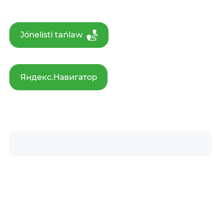
Jónelisti tańlaw
Яндекс.Навигатор