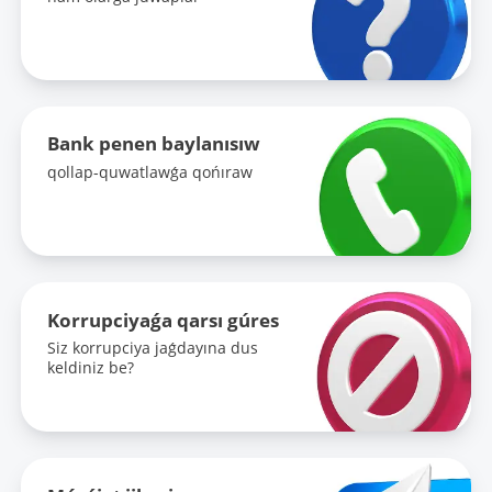
Bank penen baylanısıw
qollap-quwatlawǵa qońıraw
Korrupciyaǵa qarsı gúres
Siz korrupciya jaǵdayına dus
keldiniz be?