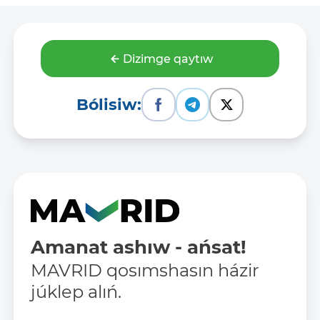
Dizimge qaytıw
Bólisiw:
Amanat ashıw - ańsat!
MAVRID qosımshasın házir
júklep alıń.