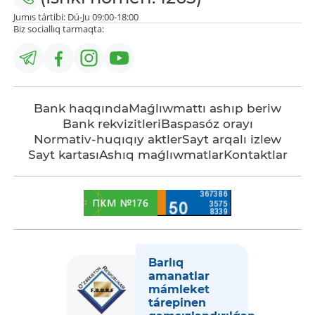
Jumıs tártibi: Dú-Ju 09:00-18:00
Biz sociallıq tarmaqta:
Bank haqqında
Maǵlıwmattı ashıp beriw
Bank rekvizitleri
Baspasóz orayı
Normativ-huqıqıy aktler
Sayt arqalı izlew
Sayt kartası
Ashıq maǵlıwmatlar
Kontaktlar
Barlıq
amanatlar
mámleket
tárepinen