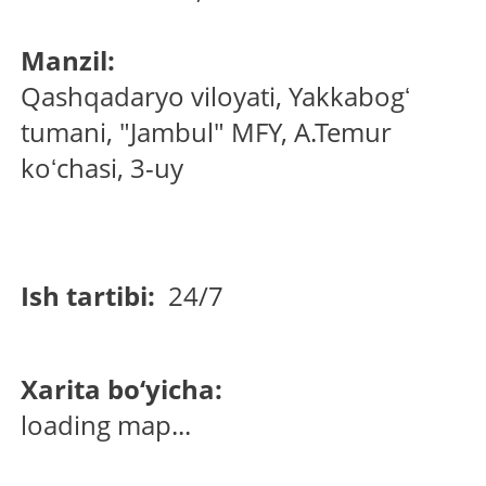
Manzil:
Qashqadaryo viloyati, Yakkabogʻ
tumani, "Jambul" MFY, A.Temur
koʻchasi, 3-uy
Ish tartibi:
24/7
Xarita bo‘yicha:
loading map...