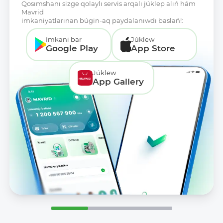
Qosımshanı sizge qolaylı servis arqalı júklep alıń hám
Mavrid
imkaniyatlarınan búgin-aq paydalanıwdı baslań!:
Imkani bar
Júklew
Google Play
App Store
Júklew
App Gallery