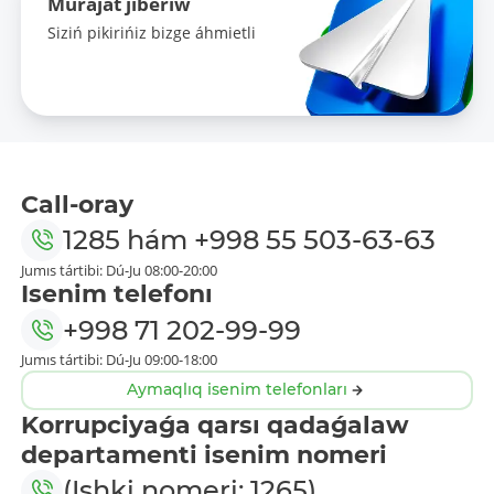
Múrájat jiberiw
Siziń pikirińiz bizge áhmietli
Call-oray
1285
hám
+998 55 503-63-63
Jumıs tártibi: Dú-Ju 08:00-20:00
Isenim telefonı
+998 71 202-99-99
Jumıs tártibi: Dú-Ju 09:00-18:00
Aymaqlıq isenim telefonları
Korrupciyaǵa qarsı qadaǵalaw
departamenti isenim nomeri
(Ishki nomeri: 1265)