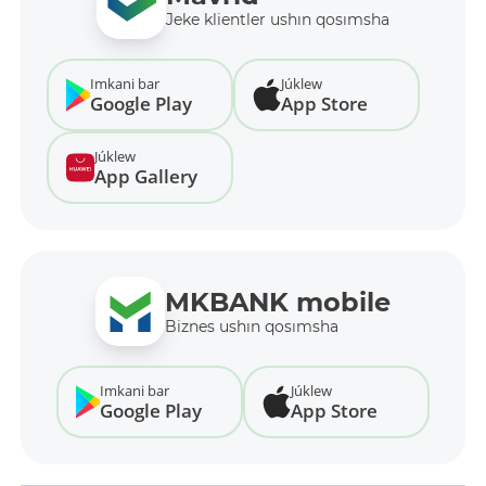
Jeke klientler ushın qosımsha
Imkani bar
Júklew
Google Play
App Store
Júklew
App Gallery
MKBANK mobile
Biznes ushın qosımsha
Imkani bar
Júklew
Google Play
App Store