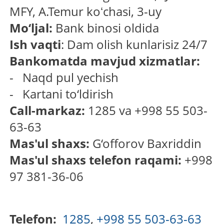
MFY, A.Temur koʻchasi, 3-uy
Mo‘ljal:
Bank binosi oldida
Ish vaqti
: Dam olish kunlarisiz 24/7
Bankomatda mavjud xizmatlar:
- Naqd pul yechish
- Kartani to‘ldirish
Call-markaz:
1285 va +998 55 503-
63-63
Mas'ul shaxs:
G‘offorov Baxriddin
Mas'ul shaxs telefon raqami:
+998
97 381-36-06
Telefon:
1285
,
+998 55 503-63-63