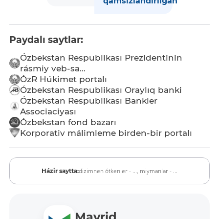
qamsızlandırılǵan
Paydalı saytlar:
Ózbekstan Respublikası Prezidentinin
rásmiy veb-sa...
ÓzR Húkimet portalı
Ózbekstan Respublikası Oraylıq banki
Ózbekstan Respublikası Bankler
Associaciyası
Ózbekstan fond bazarı
Korporativ málimleme birden-bir portalı
dizimnen ótkenler - ...,
miymanlar - ...
Házir saytta:
Mavrid