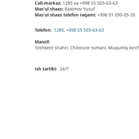
Call-markaz:
1285 va +998 55 503-63-63
Mas'ul shaxs:
Raximov Yusuf
Mas'ul shaxs telefon raqami:
+998 91 090-05-55
Telefon:
1285
,
+998 55 503-63-63
Manzil:
Toshkent shahri, Chilonzor tumani, Muqumiy koʻc
Ish tartibi:
24/7