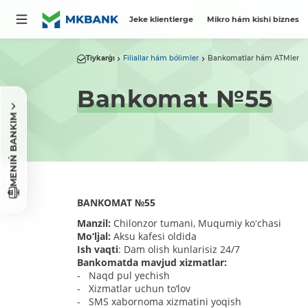
Jeke klientlerge
Mikro hám kishi biznes
Tiykarǵı
Filiallar hám bólimler
Bankomatlar hám ATMler
Bankomat №55
MENIŃ BANKIM
BANKOMAT
№
55
Manzil:
Chilonzor tumani, Muqumiy koʻchasi
Mo‘ljal:
Aksu kafesi oldida
Ish vaqti
: Dam olish kunlarisiz 24/7
Bankomatda mavjud xizmatlar:
- Naqd pul yechish
- Xizmatlar uchun to‘lov
- SMS xabornoma xizmatini yoqish