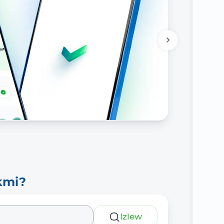
kmi?
Izlew