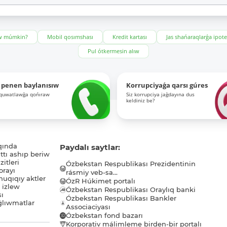
ıw múmkin?
Mobil qosımshası
Kredit kartası
Jas shańaraqlarǵa ipot
Pul ótkermesin alıw
 penen baylanısıw
Korrupciyaǵa qarsı gúres
-quwatlawǵa qońıraw
Siz korrupciya jaǵdayına dus
keldiniz be?
qında
Paydalı saytlar:
tı ashıp beriw
itleri
Ózbekstan Respublikası Prezidentinin
orayı
rásmiy veb-sa...
uqıqıy aktler
ÓzR Húkimet portalı
ı izlew
Ózbekstan Respublikası Oraylıq banki
sı
Ózbekstan Respublikası Bankler
lıwmatlar
Associaciyası
Ózbekstan fond bazarı
Korporativ málimleme birden-bir portalı