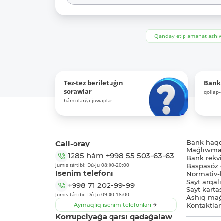
Qanday etip amanat ash
Tez-tez beriletuǵın
Bank
sorawlar
qollap
hám olarǵa juwaplar
Call-oray
Bank haq
Maǵlıwmat
1285
hám
+998 55 503-63-63
Bank rekviz
Jumıs tártibi: Dú-Ju 08:00-20:00
Baspasóz 
Isenim telefonı
Normativ-h
Sayt arqal
+998 71 202-99-99
Sayt karta
Jumıs tártibi: Dú-Ju 09:00-18:00
Ashıq maǵ
Aymaqlıq isenim telefonları
Kontaktlar
Korrupciyaǵa qarsı qadaǵalaw