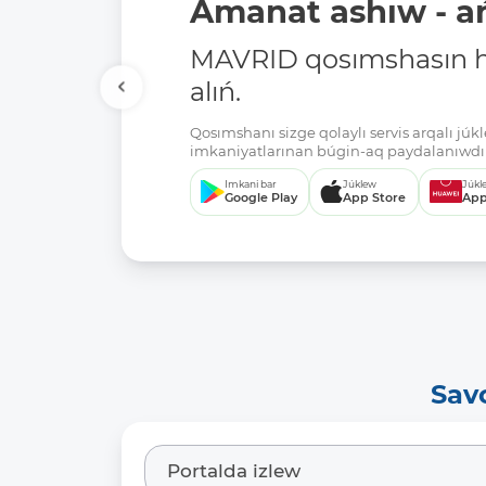
Amanat ashıw - ań
MAVRID qosımshasın há
alıń.
Qosımshanı sizge qolaylı servis arqalı jú
imkaniyatlarınan búgin-aq paydalanıwdı 
Imkani bar
Júklew
Júkl
Google Play
App Store
App
Sav