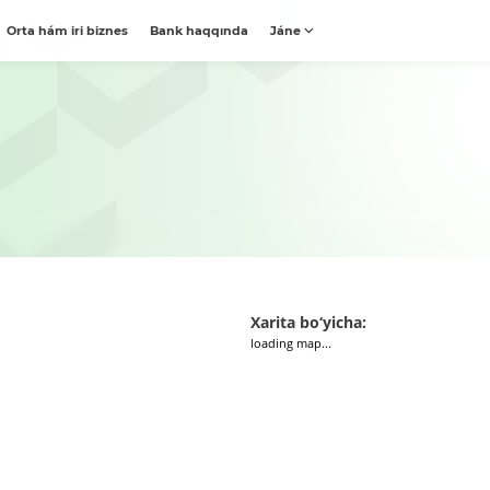
Orta hám iri biznes
Bank haqqında
Jáne
Xarita bo‘yicha:
loading map...