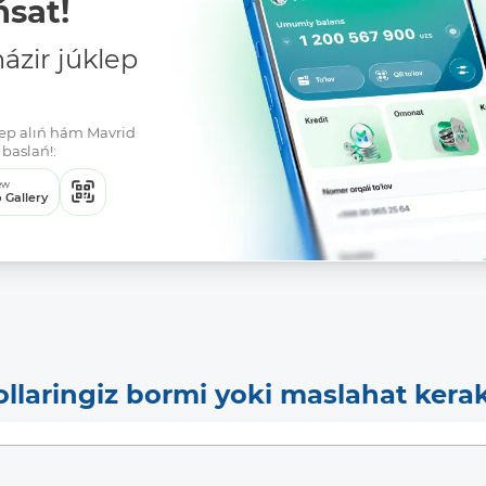
sat!
zir júklep
klep alıń hám Mavrid
baslań!:
ew
 Gallery
ollaringiz bormi yoki maslahat kera