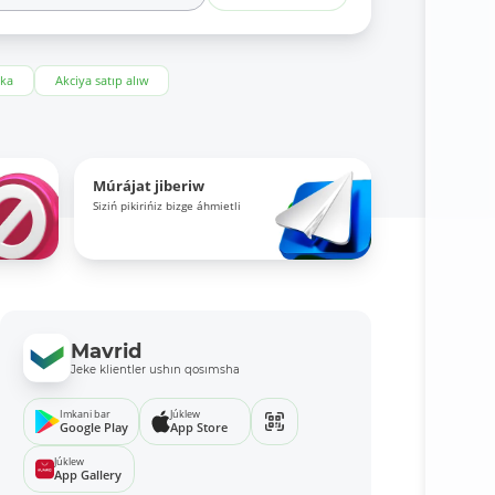
eka
Akciya satıp alıw
Múrájat jiberiw
Siziń pikirińiz bizge áhmietli
Mavrid
Jeke klientler ushın qosımsha
Imkani bar
Júklew
Google Play
App Store
Júklew
App Gallery