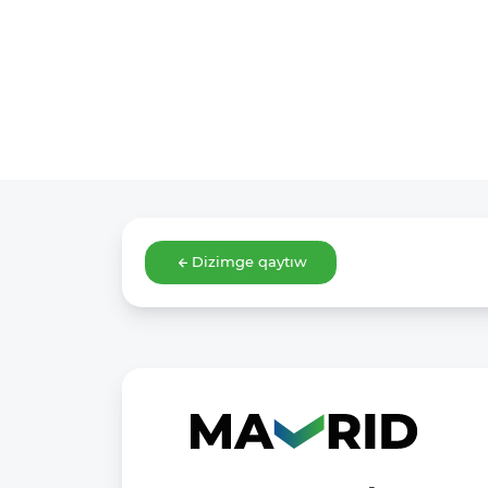
Dizimge qaytıw