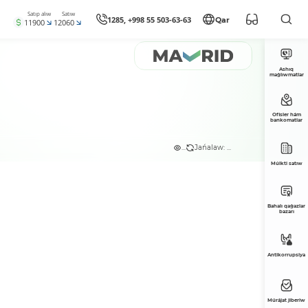
Satıp alıw
Satıw
1285, +998 55 503-63-63
Qar
11900
12060
Ashıq
maǵlıwmatlar
Ofisler hám
bankomatlar
...
Jańalaw: ...
Múlkti satıw
Bahalı qaǵazlar
bazarı
Antikorrupsiya
Múrájat jiberiw