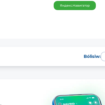
Яндекс.Навигатор
Bólisiw: