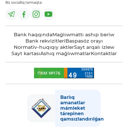
Biz sociallıq tarmaqta:
Bank haqqında
Maǵlıwmattı ashıp beriw
Bank rekvizitleri
Baspasóz orayı
Normativ-huqıqıy aktler
Sayt arqalı izlew
Sayt kartası
Ashıq maǵlıwmatlar
Kontaktlar
Barlıq
amanatlar
mámleket
tárepinen
qamsızlandırılǵan