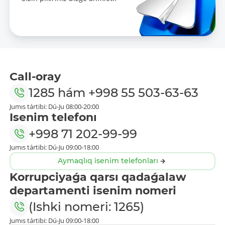
Call-oray
1285
hám
+998 55 503-63-63
Jumıs tártibi: Dú-Ju 08:00-20:00
Isenim telefonı
+998 71 202-99-99
Jumıs tártibi: Dú-Ju 09:00-18:00
Aymaqlıq isenim telefonları
Korrupciyaǵa qarsı qadaǵalaw
departamenti isenim nomeri
(Ishki nomeri: 1265)
Jumıs tártibi: Dú-Ju 09:00-18:00