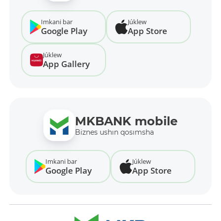
Imkani bar
Júklew
Google Play
App Store
Júklew
App Gallery
MKBANK mobile
Biznes ushın qosımsha
Imkani bar
Júklew
Google Play
App Store