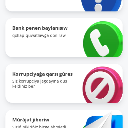
Bank penen baylanısıw
qollap-quwatlawǵa qońıraw
Korrupciyaǵa qarsı gúres
Siz korrupciya jaǵdayına dus
keldiniz be?
Múrájat jiberiw
Siziń pikirińiz bizge áhmietli