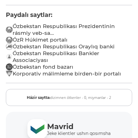
Paydalı saytlar:
Ózbekstan Respublikası Prezidentinin
rásmiy veb-sa...
ÓzR Húkimet portalı
Ózbekstan Respublikası Oraylıq banki
Ózbekstan Respublikası Bankler
Associaciyası
Ózbekstan fond bazarı
Korporativ málimleme birden-bir portalı
dizimnen ótkenler - 0,
miymanlar - 2
Házir saytta:
Mavrid
Jeke klientler ushın qosımsha