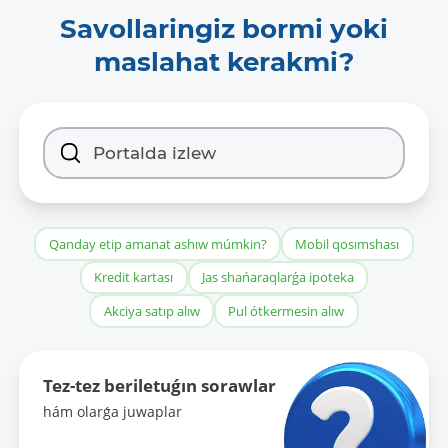
Savollaringiz bormi yoki
maslahat kerakmi?
Qanday etip amanat ashıw múmkin?
Mobil qosımshası
Kredit kartası
Jas shańaraqlarǵa ipoteka
Akciya satıp alıw
Pul ótkermesin alıw
Tez-tez beriletuǵın sorawlar
hám olarǵa juwaplar