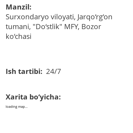
Manzil:
Surxondaryo viloyati, Jarqo‘rg‘on
tumani, "Do‘stlik" MFY, Bozor
ko‘chasi
Ish tartibi:
24/7
Xarita bo‘yicha:
loading map...