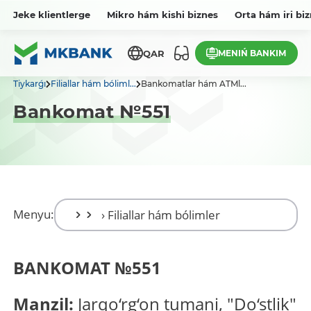
Jeke klientlerge
Mikro hám kishi biznes
Orta hám iri bi
MENIŃ BANKIM
QAR
Tiykarǵı
Filiallar hám bóliml...
Bankomatlar hám ATMl...
Bankomat №551
Menyu:
BANKOMAT
№
551
Manzil:
Jarqo‘rg‘on tumani, "Do‘stlik"