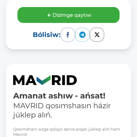
Dizimge qaytıw
Bólisiw:
Amanat ashıw - ańsat!
MAVRID qosımshasın házir
júklep alıń.
Qosımshanı sizge qolaylı servis arqalı júklep alıń hám
Mavrid