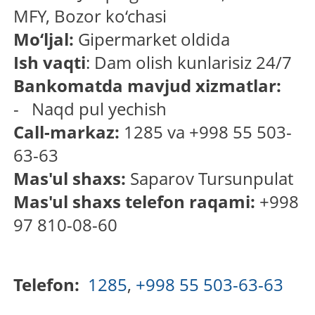
MFY, Bozor ko‘chasi
Mo‘ljal:
Gipermarket oldida
Ish vaqti
: Dam olish kunlarisiz 24/7
Bankomatda mavjud xizmatlar:
- Naqd pul yechish
Call-markaz:
1285 va +998 55 503-
63-63
Mas'ul shaxs:
Saparov Tursunpulat
Mas'ul shaxs telefon raqami:
+998
97 810-08-60
Telefon:
1285
,
+998 55 503-63-63