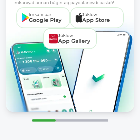
imkaniyatlarınan búgin-aq paydalanıwdı baslań!:
Imkani bar
Júklew
Google Play
App Store
Júklew
App Gallery