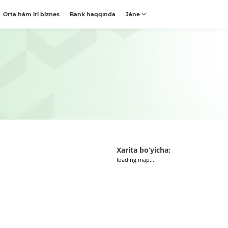
Orta hám iri biznes
Bank haqqında
Jáne
Xarita bo‘yicha:
loading map...