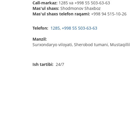
Call-markaz:
1285 va +998 55 503-63-63
Mas'ul shaxs:
Shodmonov Shaxboz
Mas'ul shaxs telefon raqami:
+998 94 515-10-26
Telefon:
1285
,
+998 55 503-63-63
Manzil:
Surxondaryo viloyati, Sherobod tumani, Mustaqillik
Ish tartibi:
24/7