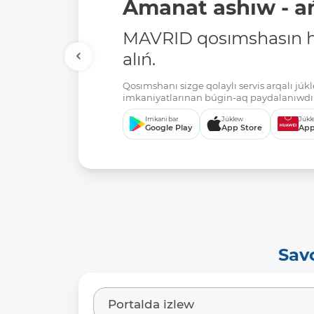
Amanat ashıw - ań
MAVRID qosımshasın há
alıń.
Qosımshanı sizge qolaylı servis arqalı jú
imkaniyatlarınan búgin-aq paydalanıwdı 
Imkani bar
Júklew
Júkl
Google Play
App Store
App
Sav