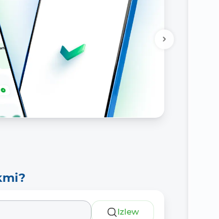
kmi?
Izlew