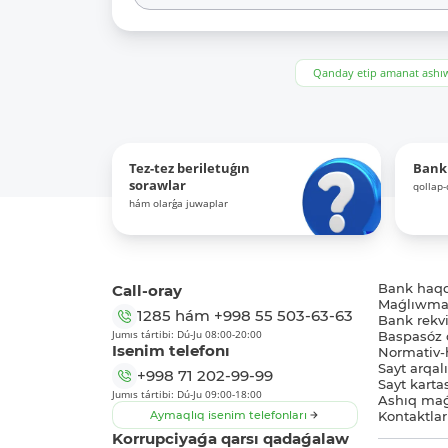
Qanday etip amanat ash
Tez-tez beriletuǵın
Bank
sorawlar
qollap
hám olarǵa juwaplar
Call-oray
Bank haq
Maǵlıwmat
1285
hám
+998 55 503-63-63
Bank rekviz
Jumıs tártibi: Dú-Ju 08:00-20:00
Baspasóz 
Isenim telefonı
Normativ-h
Sayt arqal
+998 71 202-99-99
Sayt karta
Jumıs tártibi: Dú-Ju 09:00-18:00
Ashıq maǵ
Aymaqlıq isenim telefonları
Kontaktlar
Korrupciyaǵa qarsı qadaǵalaw