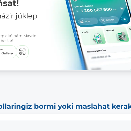
sat!
zir júklep
klep alıń hám Mavrid
baslań!:
ew
 Gallery
ollaringiz bormi yoki maslahat kera