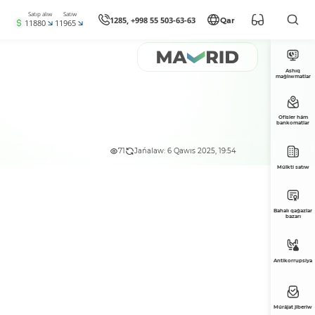
Satıp alıw
Satıw
1285, +998 55 503-63-63
Qar
11880
11965
Ashıq
maǵlıwmatlar
Ofisler hám
bankomatlar
71
Jańalaw: 6 Qawıs 2025, 19:54
Múlkti satıw
Bahalı qaǵazlar
bazarı
Antikorrupsiya
Múrájat jiberiw