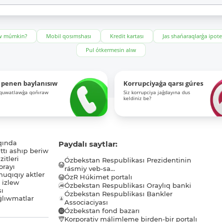
ıw múmkin?
Mobil qosımshası
Kredit kartası
Jas shańaraqlarǵa ipot
Pul ótkermesin alıw
 penen baylanısıw
Korrupciyaǵa qarsı gúres
-quwatlawǵa qońıraw
Siz korrupciya jaǵdayına dus
keldiniz be?
qında
Paydalı saytlar:
tı ashıp beriw
itleri
Ózbekstan Respublikası Prezidentinin
orayı
rásmiy veb-sa...
uqıqıy aktler
ÓzR Húkimet portalı
ı izlew
Ózbekstan Respublikası Oraylıq banki
sı
Ózbekstan Respublikası Bankler
lıwmatlar
Associaciyası
Ózbekstan fond bazarı
Korporativ málimleme birden-bir portalı