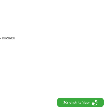
 ko‘chasi
Jónelisti tańlaw