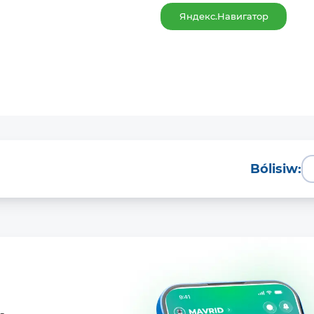
Яндекс.Навигатор
Bólisiw: