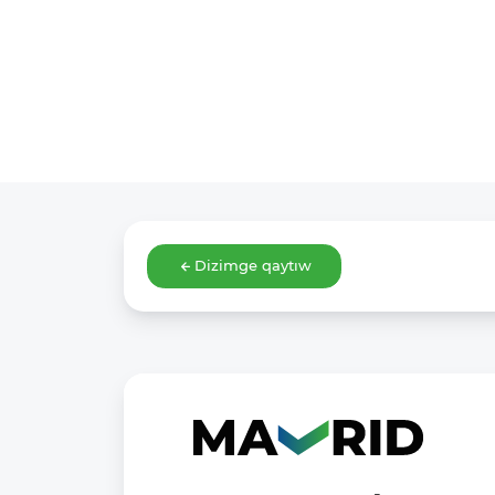
Dizimge qaytıw