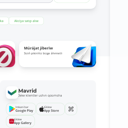
eka
Akciya satıp alıw
Múrájat jiberiw
Siziń pikirińiz bizge áhmietli
Mavrid
Jeke klientler ushın qosımsha
Imkani bar
Júklew
Google Play
App Store
Júklew
App Gallery