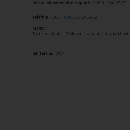
Mas'ul shaxs telefon raqami:
+998 91 090-05-55
Telefon:
1285
,
+998 55 503-63-63
Manzil:
Toshkent shahri, Chilonzor tumani, Lutfiy koʻchasi
Ish tartibi:
24/7