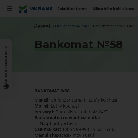
Jeke klientlerge
Mikro hám kishi biznes
Tiykarǵı
Filiallar hám bólimler
Bankomatlar hám ATMler
Bankomat №58
MENIŃ BANKIM
BANKOMAT
№
58
Manzil:
Chilonzor tumani, Lutfiy koʻchasi
Mo‘ljal:
Lutfiy ko‘chasi
Ish vaqti
: Dam olish kunlarisiz 24/7
Bankomatda mavjud xizmatlar:
- Naqd pul yechish
Call-markaz:
1285 va +998 55 503-63-63
Mas'ul shaxs:
Raximov Yusuf