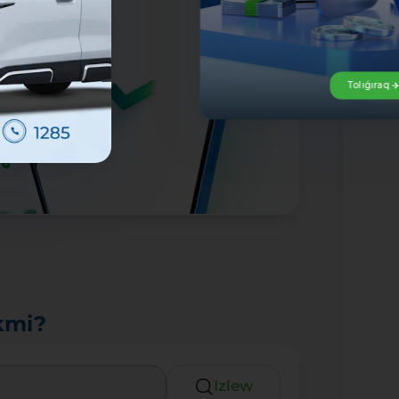
Tolıǵıraq
kmi?
Izlew