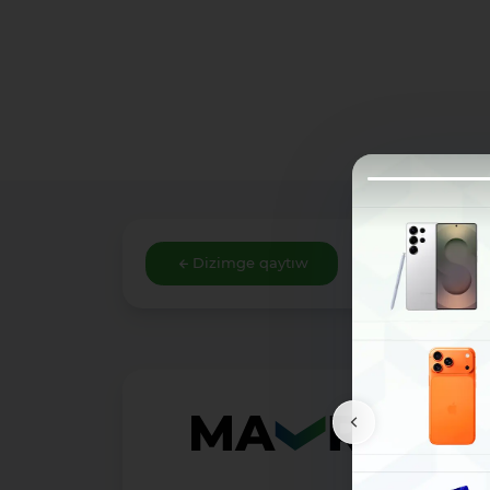
Dizimge qaytıw