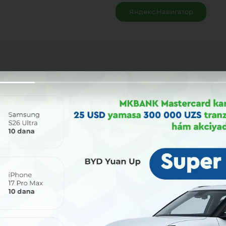
Яндекс.Навигатор
Bólisiw: