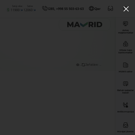
Satıp alıw
Satıw
1285, +998 55 503-63-63
Qar
11900
12060
Ashıq
maǵlıwmatlar
Ofisler hám
bankomatlar
...
Jańalaw: ...
Múlkti satıw
Bahalı qaǵazlar
bazarı
Antikorrupsiya
Múrájat jiberiw