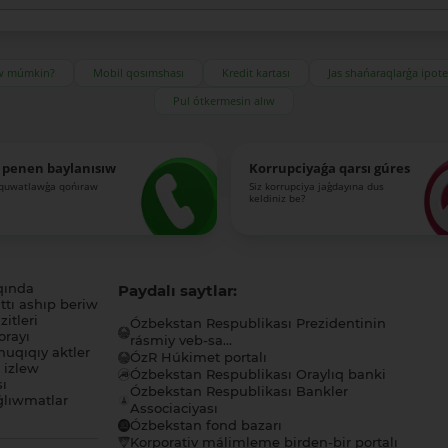
ıw múmkin?
Mobil qosımshası
Kredit kartası
Jas shańaraqlarǵa ipot
Pul ótkermesin alıw
 penen baylanısıw
Korrupciyaǵa qarsı gúres
-quwatlawǵa qońıraw
Siz korrupciya jaǵdayına dus
keldiniz be?
qında
Paydalı saytlar:
tı ashıp beriw
itleri
Ózbekstan Respublikası Prezidentinin
orayı
rásmiy veb-sa...
uqıqıy aktler
ÓzR Húkimet portalı
ı izlew
Ózbekstan Respublikası Oraylıq banki
sı
Ózbekstan Respublikası Bankler
lıwmatlar
Associaciyası
Ózbekstan fond bazarı
Korporativ málimleme birden-bir portalı