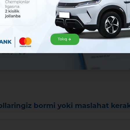
rmeler
ǵa shekem
ıq biypul!
rvis arqalı júklep alıń hám Mavrid
Tolıq
paydalanıwdı baslań!:
Júklew
ore
App Gallery
ollaringiz bormi yoki maslahat kera