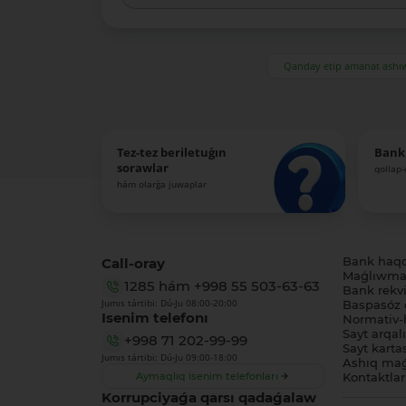
Qanday etip amanat ash
Tez-tez beriletuǵın
Bank
sorawlar
qollap
hám olarǵa juwaplar
Call-oray
Bank haq
Maǵlıwmat
1285
hám
+998 55 503-63-63
Bank rekviz
Jumıs tártibi: Dú-Ju 08:00-20:00
Baspasóz 
Isenim telefonı
Normativ-h
Sayt arqal
+998 71 202-99-99
Sayt karta
Jumıs tártibi: Dú-Ju 09:00-18:00
Ashıq maǵ
Aymaqlıq isenim telefonları
Kontaktlar
Korrupciyaǵa qarsı qadaǵalaw