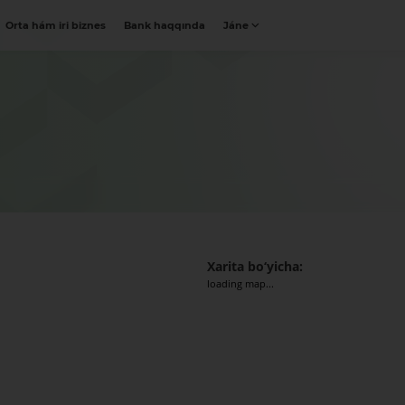
Orta hám iri biznes
Bank haqqında
Jáne
Xarita bo‘yicha:
loading map...