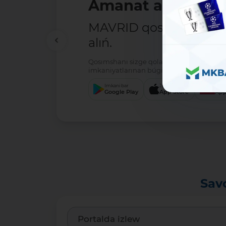
Biypul ótke
5 million sum
ótkermeler - tol
Qosımshanı sizge qolaylı se
imkaniyatlarınan búgin-aq 
Imkani bar
Júklew
Google Play
App St
Sav