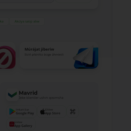
eka
Akciya satıp alıw
Múrájat jiberiw
Siziń pikirińiz bizge áhmietli
Mavrid
Jeke klientler ushın qosımsha
Imkani bar
Júklew
Google Play
App Store
Júklew
App Gallery