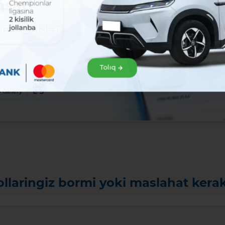
sat!
zir júklep
klep alıń hám Mavrid
Tolıq
baslań!:
ew
 Gallery
ollaringiz bormi yoki maslahat kera