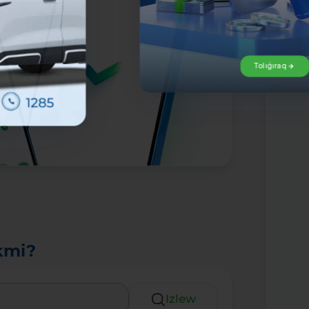
Tolıǵıraq
kmi?
Izlew