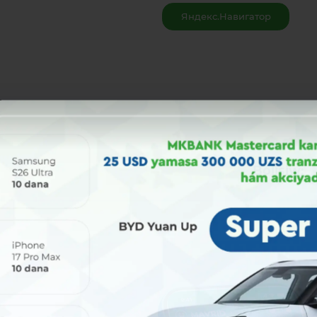
Яндекс.Навигатор
Bólisiw: