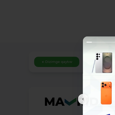
Dizimge qaytıw