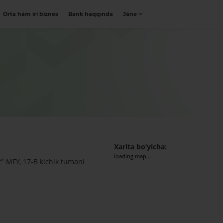
Orta hám iri biznes
Bank haqqında
Jáne
Xarita bo‘yicha:
loading map...
t" MFY, 17-B kichik tumani