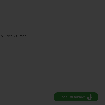
17-B kichik tumani
Jónelisti tańlaw