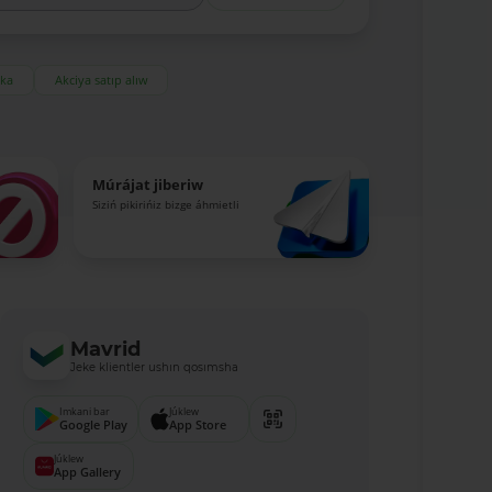
eka
Akciya satıp alıw
Múrájat jiberiw
Siziń pikirińiz bizge áhmietli
Mavrid
Jeke klientler ushın qosımsha
Imkani bar
Júklew
Google Play
App Store
Júklew
App Gallery