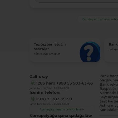
Qanday etip amanat ash
Tez-tez beriletuǵın
Bank
sorawlar
qollap
hám olarǵa juwaplar
Call-oray
Bank haq
Maǵlıwmat
1285
hám
+998 55 503-63-63
Bank rekviz
Jumıs tártibi: Dú-Ju 08:00-20:00
Baspasóz 
Isenim telefonı
Normativ-h
Sayt arqal
+998 71 202-99-99
Sayt karta
Jumıs tártibi: Dú-Ju 09:00-18:00
Ashıq maǵ
Aymaqlıq isenim telefonları
Kontaktlar
Korrupciyaǵa qarsı qadaǵalaw