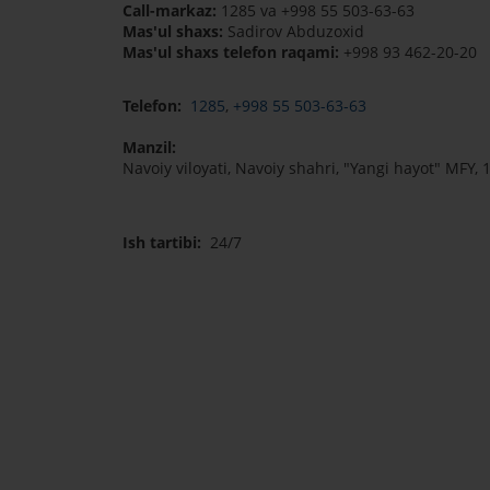
Call-markaz:
1285 va +998 55 503-63-63
Mas'ul shaxs:
Sadirov Abduzoxid
Mas'ul shaxs telefon raqami:
+998 93 462-20-20
Telefon:
1285
,
+998 55 503-63-63
Manzil:
Navoiy viloyati, Navoiy shahri, "Yangi hayot" MFY, 
Ish tartibi:
24/7