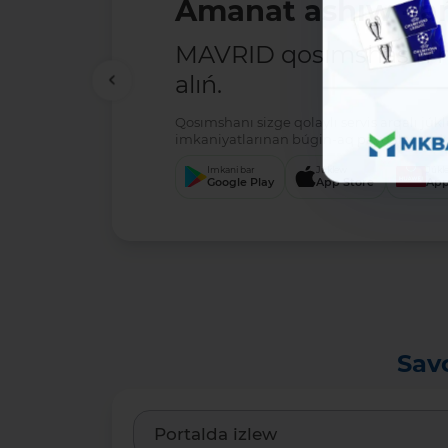
Amanat ashıw - ań
MAVRID qosımshasın há
alıń.
Qosımshanı sizge qolaylı servis arqalı jú
imkaniyatlarınan búgin-aq paydalanıwdı 
Imkani bar
Júklew
Júkl
Google Play
App Store
App
Sav