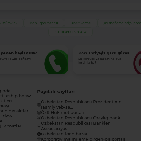
ıw múmkin?
Mobil qosımshası
Kredit kartası
Jas shańaraqlarǵa ipot
Pul ótkermesin alıw
 penen baylanısıw
Korrupciyaǵa qarsı gúres
-quwatlawǵa qońıraw
Siz korrupciya jaǵdayına dus
keldiniz be?
qında
Paydalı saytlar:
tı ashıp beriw
itleri
Ózbekstan Respublikası Prezidentinin
orayı
rásmiy veb-sa...
uqıqıy aktler
ÓzR Húkimet portalı
ı izlew
Ózbekstan Respublikası Oraylıq banki
sı
Ózbekstan Respublikası Bankler
lıwmatlar
Associaciyası
Ózbekstan fond bazarı
Korporativ málimleme birden-bir portalı