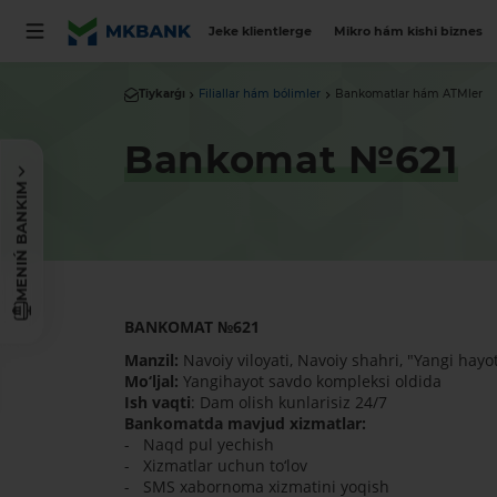
Jeke klientlerge
Mikro hám kishi biznes
Tiykarǵı
Filiallar hám bólimler
Bankomatlar hám ATMler
Bankomat №621
MENIŃ BANKIM
BANKOMAT
№
621
Manzil:
Navoiy viloyati, Navoiy shahri, "Yangi hayo
Mo‘ljal:
Yangihayot savdo kompleksi oldida
Ish vaqti
: Dam olish kunlarisiz 24/7
Bankomatda mavjud xizmatlar:
- Naqd pul yechish
- Xizmatlar uchun to‘lov
- SMS xabornoma xizmatini yoqish