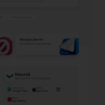
eka
Akciya satıp alıw
Múrájat jiberiw
Siziń pikirińiz bizge áhmietli
Mavrid
Jeke klientler ushın qosımsha
Imkani bar
Júklew
Google Play
App Store
Júklew
App Gallery