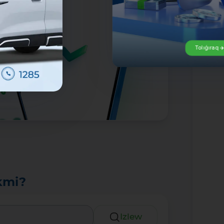
Tolıǵıraq
kmi?
Izlew