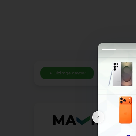
Dizimge qaytıw