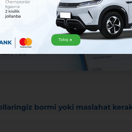
sat!
zir júklep
klep alıń hám Mavrid
Tolıq
baslań!:
ew
 Gallery
ollaringiz bormi yoki maslahat kera