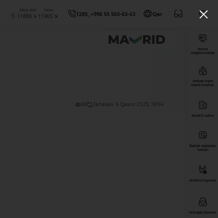
Satıp alıw
Satıw
1285, +998 55 503-63-63
Qar
11880
11965
Ashıq
maǵlıwmatlar
Ofisler hám
bankomatlar
69
Jańalaw: 6 Qawıs 2025, 19:54
Múlkti satıw
Bahalı qaǵazlar
bazarı
Antikorrupsiya
Múrájat jiberiw