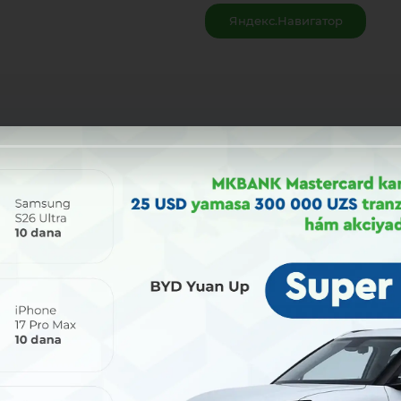
Яндекс.Навигатор
Bólisiw: