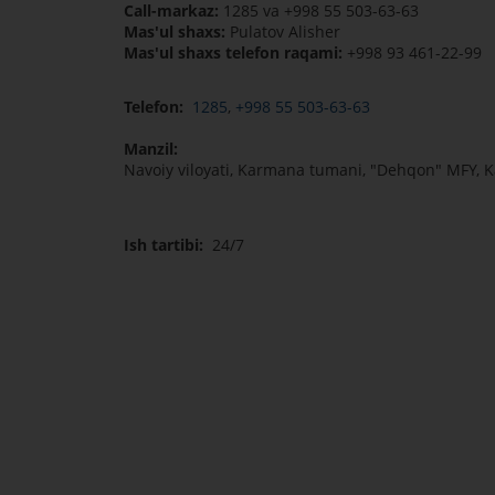
Call-markaz:
1285 va +998 55 503-63-63
Mas'ul shaxs:
Pulatov Alisher
Mas'ul shaxs telefon raqami:
+998 93 461-22-99
Telefon:
1285
,
+998 55 503-63-63
Manzil:
Navoiy viloyati, Karmana tumani, "Dehqon" MFY, 
Ish tartibi:
24/7