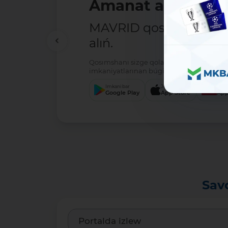
Amanat ashıw - ań
MAVRID qosımshasın há
alıń.
Qosımshanı sizge qolaylı servis arqalı jú
imkaniyatlarınan búgin-aq paydalanıwdı 
Imkani bar
Júklew
Júkl
Google Play
App Store
App
Sav