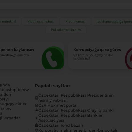
ıw múmkin?
Mobil qosımshası
Kredit kartası
Jas shańaraqlarǵa ipot
Pul ótkermesin alıw
 penen baylanısıw
Korrupciyaǵa qarsı gúres
-quwatlawǵa qońıraw
Siz korrupciya jaǵdayına dus
keldiniz be?
qında
Paydalı saytlar:
tı ashıp beriw
itleri
Ózbekstan Respublikası Prezidentinin
orayı
rásmiy veb-sa...
uqıqıy aktler
ÓzR Húkimet portalı
ı izlew
Ózbekstan Respublikası Oraylıq banki
sı
Ózbekstan Respublikası Bankler
lıwmatlar
Associaciyası
Ózbekstan fond bazarı
Korporativ málimleme birden-bir portalı