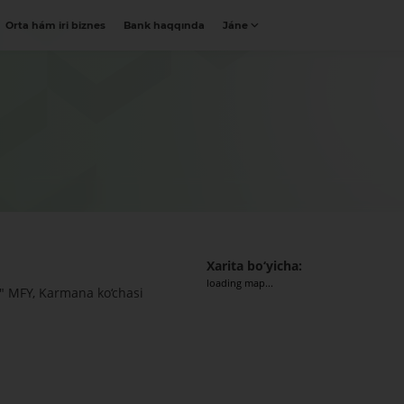
Orta hám iri biznes
Bank haqqında
Jáne
Xarita bo‘yicha:
loading map...
" MFY, Karmana ko‘chasi