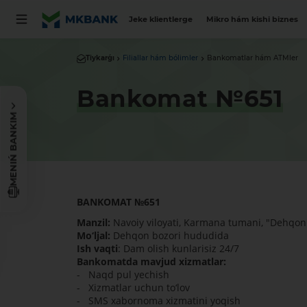
Jeke klientlerge
Mikro hám kishi biznes
Tiykarǵı
Filiallar hám bólimler
Bankomatlar hám ATMler
Bankomat №651
MENIŃ BANKIM
BANKOMAT
№
651
Manzil:
Navoiy viloyati, Karmana tumani, "Dehqon
Mo‘ljal:
Dehqon bozori hududida
Ish vaqti
: Dam olish kunlarisiz 24/7
Bankomatda mavjud xizmatlar:
- Naqd pul yechish
- Xizmatlar uchun to‘lov
- SMS xabornoma xizmatini yoqish