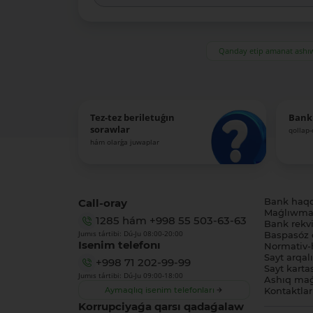
Qanday etip amanat ash
Tez-tez beriletuǵın
Bank
sorawlar
qollap
hám olarǵa juwaplar
Call-oray
Bank haq
Maǵlıwmat
1285
hám
+998 55 503-63-63
Bank rekviz
Jumıs tártibi: Dú-Ju 08:00-20:00
Baspasóz 
Isenim telefonı
Normativ-h
Sayt arqal
+998 71 202-99-99
Sayt karta
Jumıs tártibi: Dú-Ju 09:00-18:00
Ashıq maǵ
Aymaqlıq isenim telefonları
Kontaktlar
Korrupciyaǵa qarsı qadaǵalaw