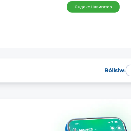
Яндекс.Навигатор
Bólisiw: