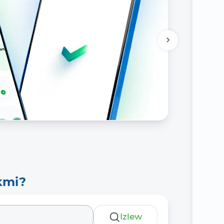
kmi?
Izlew