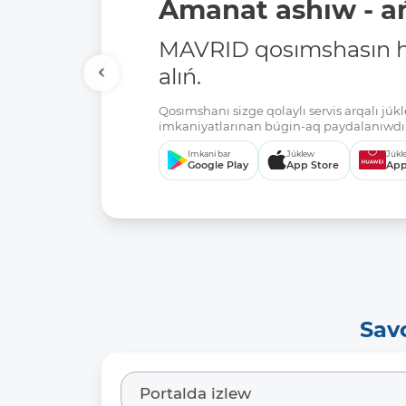
Amanat ashıw - ań
MAVRID qosımshasın há
alıń.
Qosımshanı sizge qolaylı servis arqalı jú
imkaniyatlarınan búgin-aq paydalanıwdı 
Imkani bar
Júklew
Júkl
Google Play
App Store
App
Sav