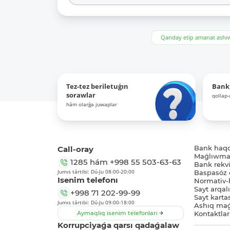
Qanday etip amanat ash
Tez-tez beriletuǵın
Bank
sorawlar
qollap
hám olarǵa juwaplar
Call-oray
Bank haq
Maǵlıwmat
1285
hám
+998 55 503-63-63
Bank rekviz
Jumıs tártibi: Dú-Ju 08:00-20:00
Baspasóz 
Isenim telefonı
Normativ-h
Sayt arqal
+998 71 202-99-99
Sayt karta
Jumıs tártibi: Dú-Ju 09:00-18:00
Ashıq maǵ
Aymaqlıq isenim telefonları
Kontaktlar
Korrupciyaǵa qarsı qadaǵalaw