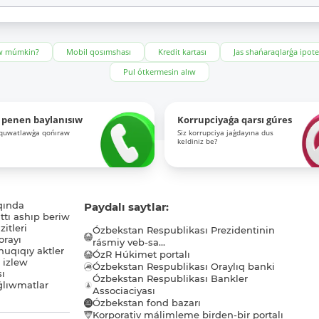
ıw múmkin?
Mobil qosımshası
Kredit kartası
Jas shańaraqlarǵa ipot
Pul ótkermesin alıw
 penen baylanısıw
Korrupciyaǵa qarsı gúres
-quwatlawǵa qońıraw
Siz korrupciya jaǵdayına dus
keldiniz be?
qında
Paydalı saytlar:
tı ashıp beriw
itleri
Ózbekstan Respublikası Prezidentinin
orayı
rásmiy veb-sa...
uqıqıy aktler
ÓzR Húkimet portalı
ı izlew
Ózbekstan Respublikası Oraylıq banki
sı
Ózbekstan Respublikası Bankler
lıwmatlar
Associaciyası
Ózbekstan fond bazarı
Korporativ málimleme birden-bir portalı