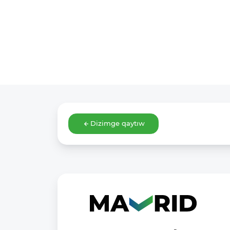
Dizimge qaytıw