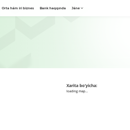
Orta hám iri biznes
Bank haqqında
Jáne
Xarita bo‘yicha:
loading map...