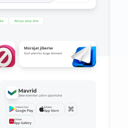
eka
Akciya satıp alıw
Múrájat jiberiw
Siziń pikirińiz bizge áhmietli
Mavrid
Jeke klientler ushın qosımsha
Imkani bar
Júklew
Google Play
App Store
Júklew
App Gallery