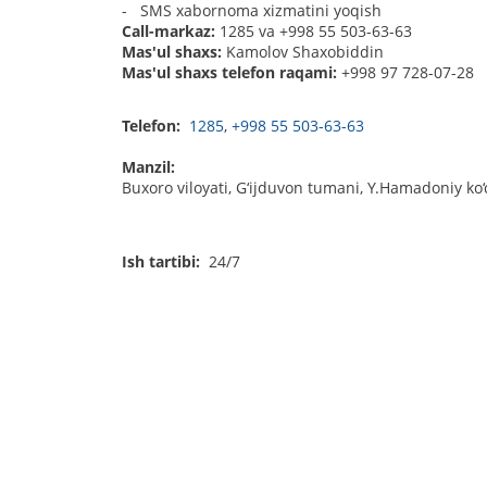
- SMS xabornoma xizmatini yoqish
Call-markaz:
1285 va +998 55 503-63-63
Mas'ul shaxs:
Kamolov Shaxobiddin
Mas'ul shaxs telefon raqami:
+998 97 728-07-28
Telefon:
1285
,
+998 55 503-63-63
Manzil:
Buxoro viloyati, G‘ijduvon tumani, Y.Hamadoniy ko‘
Ish tartibi:
24/7