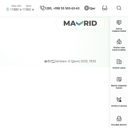
Satıp alıw
Satıw
1285, +998 55 503-63-63
Qar
11880
11965
Ashıq
maǵlıwmatlar
Ofisler hám
bankomatlar
80
Jańalaw: 6 Qawıs 2025, 19:55
Múlkti satıw
Bahalı qaǵazlar
bazarı
Antikorrupsiya
Múrájat jiberiw