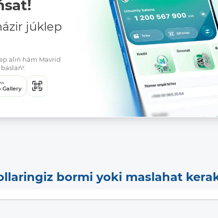
sat!
zir júklep
klep alıń hám Mavrid
baslań!:
ew
 Gallery
ollaringiz bormi yoki maslahat kera