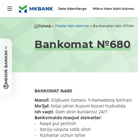
Jeke klientlerge
Mikro hám kishi biznes
Tiykarǵı
Filiallar hám bólimler
Bankomatlar hám ATMler
Bankomat №680
MENIŃ BANKIM
BANKOMAT
№
680
Manzil:
G‘ijduvon tumani, Y.Hamadoniy ko‘chasi
Mo‘ljal:
Xo‘jai jahon buyum bozori hududida
Ish vaqti
: Dam olish kunlarisiz 24/7
Bankomatda mavjud xizmatlar:
- Naqd pul yechish
- Xorijiy valyuta sotib olish
- Xizmatlar uchun to‘lov