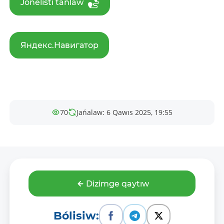
Jónelisti tańlaw
Яндекс.Навигатор
70
Jańalaw: 6 Qawıs 2025, 19:55
Dizimge qaytıw
Bólisiw: