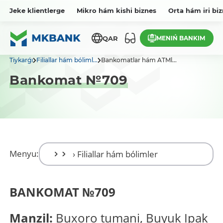
Jeke klientlerge
Mikro hám kishi biznes
Orta hám iri bi
MENIŃ BANKIM
QAR
Tiykarǵı
Filiallar hám bóliml...
Bankomatlar hám ATMl...
Bankomat №709
Menyu:
BANKOMAT
№
709
Manzil:
Buxoro tumani, Buyuk Ipak