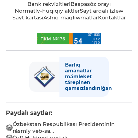
Bank rekvizitleri
Baspasóz orayı
Normativ-huqıqıy aktler
Sayt arqalı izlew
Sayt kartası
Ashıq maǵlıwmatlar
Kontaktlar
Barlıq
amanatlar
mámleket
tárepinen
qamsızlandırılǵan
Paydalı saytlar:
Ózbekstan Respublikası Prezidentinin
rásmiy veb-sa...
ÓzR Húkimet portalı