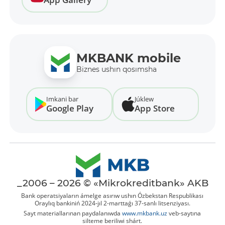
MKBANK mobile
Biznes ushın qosımsha
Imkani bar
Júklew
Google Play
App Store
_2006 – 2026 © «Mikrokreditbank» AKB
Bank operatsiyaların ámelge asırıw ushın Ózbekstan Respublikası
Oraylıq bankiniń 2024-jıl 2-marttaǵı 37-sanlı litsenziyası.
Sayt materiallarınan paydalanıwda
www.mkbank.uz
veb-saytına
silteme beriliwi shárt.