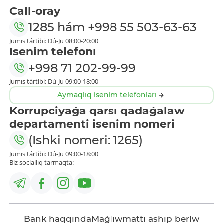
Call-oray
1285
hám
+998 55 503-63-63
Jumıs tártibi: Dú-Ju 08:00-20:00
Isenim telefonı
+998 71 202-99-99
Jumıs tártibi: Dú-Ju 09:00-18:00
Aymaqlıq isenim telefonları
Korrupciyaǵa qarsı qadaǵalaw
departamenti isenim nomeri
(Ishki nomeri: 1265)
Jumıs tártibi: Dú-Ju 09:00-18:00
Biz sociallıq tarmaqta:
Bank haqqında
Maǵlıwmattı ashıp beriw