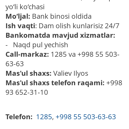
yo‘li ko‘chasi
Mo‘ljal:
Bank binosi oldida
Ish vaqti
: Dam olish kunlarisiz 24/7
Bankomatda mavjud xizmatlar:
- Naqd pul yechish
Call-markaz:
1285 va +998 55 503-
63-63
Mas'ul shaxs:
Valiev Ilyos
Mas'ul shaxs telefon raqami:
+998
93 652-31-10
Telefon:
1285
,
+998 55 503-63-63