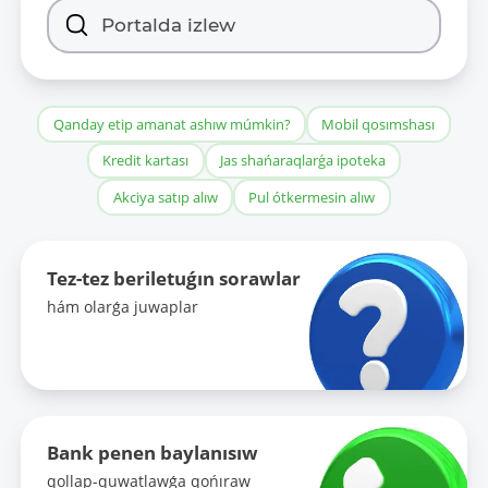
Qanday etip amanat ashıw múmkin?
Mobil qosımshası
Kredit kartası
Jas shańaraqlarǵa ipoteka
Akciya satıp alıw
Pul ótkermesin alıw
Tez-tez beriletuǵın sorawlar
hám olarǵa juwaplar
Bank penen baylanısıw
qollap-quwatlawǵa qońıraw