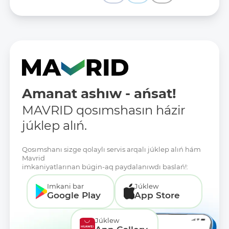
Amanat ashıw - ańsat!
MAVRID qosımshasın házir
júklep alıń.
Qosımshanı sizge qolaylı servis arqalı júklep alıń hám
Mavrid
imkaniyatlarınan búgin-aq paydalanıwdı baslań!:
Imkani bar
Júklew
Google Play
App Store
Júklew