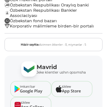
Ózbekstan Respublikası Oraylıq banki
Ózbekstan Respublikası Bankler
Associaciyası
Ózbekstan fond bazarı
Korporativ málimleme birden-bir portalı
dizimnen ótkenler - 0,
miymanlar - 5
Házir saytta:
Mavrid
Jeke klientler ushın qosımsha
Imkani bar
Júklew
Google Play
App Store
Júklew
App Gallery