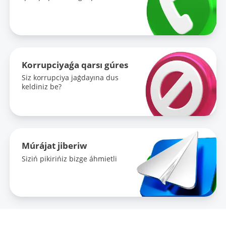
Korrupciyaǵa qarsı gúres
Siz korrupciya jaǵdayına dus
keldiniz be?
Múrájat jiberiw
Siziń pikirińiz bizge áhmietli