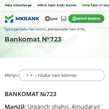
Jeke klientlerge
Mikro hám kishi biznes
Orta hám iri bi
MENIŃ BANKIM
QAR
Tiykarǵı
Filiallar hám bóliml...
Bankomatlar hám ATMl...
Bankomat №723
Menyu:
BANKOMAT
№
723
Manzil:
Urganch shahri, Amudaryo