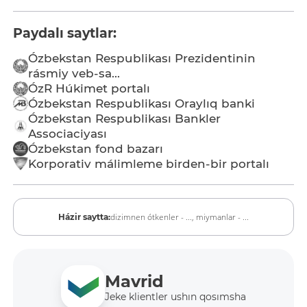
Paydalı saytlar:
Ózbekstan Respublikası Prezidentinin
rásmiy veb-sa...
ÓzR Húkimet portalı
Ózbekstan Respublikası Oraylıq banki
Ózbekstan Respublikası Bankler
Associaciyası
Ózbekstan fond bazarı
Korporativ málimleme birden-bir portalı
dizimnen ótkenler - ...,
miymanlar - ...
Házir saytta:
Mavrid
Jeke klientler ushın qosımsha