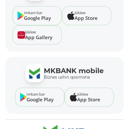
Imkani bar
Júklew
Google Play
App Store
Júklew
App Gallery
MKBANK mobile
Biznes ushın qosımsha
Imkani bar
Júklew
Google Play
App Store