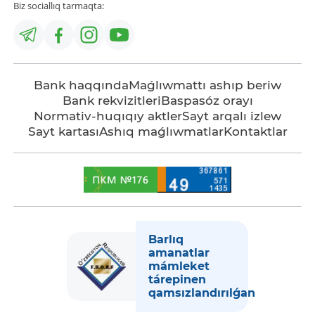
Biz sociallıq tarmaqta:
Bank haqqında
Maǵlıwmattı ashıp beriw
Bank rekvizitleri
Baspasóz orayı
Normativ-huqıqıy aktler
Sayt arqalı izlew
Sayt kartası
Ashıq maǵlıwmatlar
Kontaktlar
Barlıq
amanatlar
mámleket
tárepinen
qamsızlandırılǵan