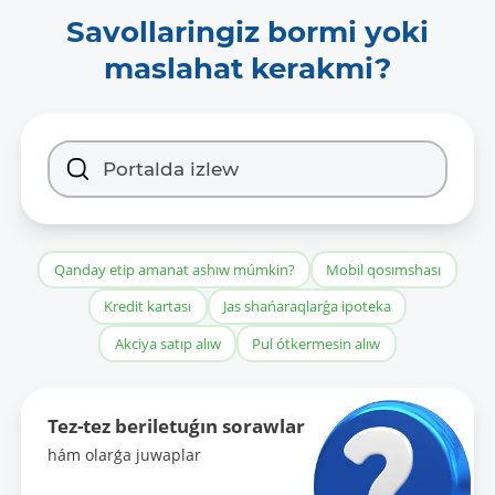
Savollaringiz bormi yoki
maslahat kerakmi?
Qanday etip amanat ashıw múmkin?
Mobil qosımshası
Kredit kartası
Jas shańaraqlarǵa ipoteka
Akciya satıp alıw
Pul ótkermesin alıw
Tez-tez beriletuǵın sorawlar
hám olarǵa juwaplar