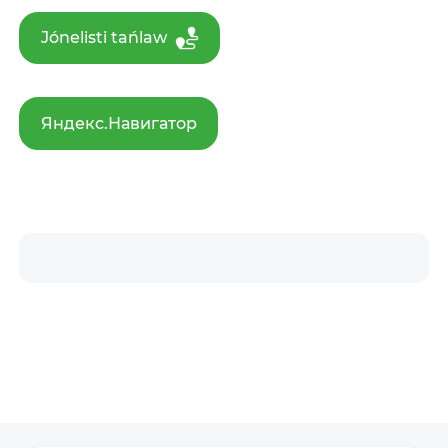
Jónelisti tańlaw
Яндекс.Навигатор