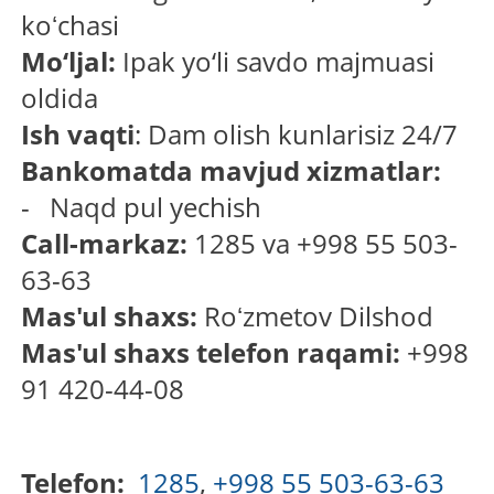
koʻchasi
Mo‘ljal:
Ipak yo‘li savdo majmuasi
oldida
Ish vaqti
: Dam olish kunlarisiz 24/7
Bankomatda mavjud xizmatlar:
- Naqd pul yechish
Call-markaz:
1285 va +998 55 503-
63-63
Mas'ul shaxs:
Roʻzmetov Dilshod
Mas'ul shaxs telefon raqami:
+998
91 420-44-08
Telefon:
1285
,
+998 55 503-63-63