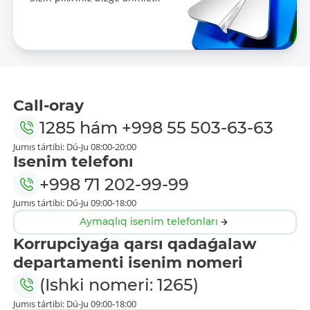
Call-oray
1285
hám
+998 55 503-63-63
Jumıs tártibi: Dú-Ju 08:00-20:00
Isenim telefonı
+998 71 202-99-99
Jumıs tártibi: Dú-Ju 09:00-18:00
Aymaqlıq isenim telefonları
Korrupciyaǵa qarsı qadaǵalaw
departamenti isenim nomeri
(Ishki nomeri: 1265)
Jumıs tártibi: Dú-Ju 09:00-18:00