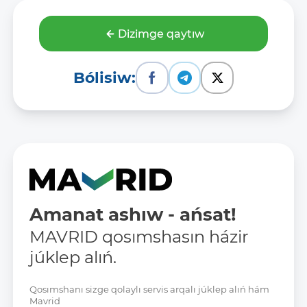
Dizimge qaytıw
Bólisiw:
Amanat ashıw - ańsat!
MAVRID qosımshasın házir
júklep alıń.
Qosımshanı sizge qolaylı servis arqalı júklep alıń hám
Mavrid