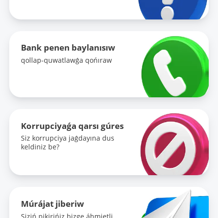
Bank penen baylanısıw
qollap-quwatlawǵa qońıraw
Korrupciyaǵa qarsı gúres
Siz korrupciya jaǵdayına dus
keldiniz be?
Múrájat jiberiw
Siziń pikirińiz bizge áhmietli