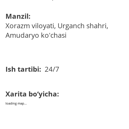
Manzil:
Xorazm viloyati, Urganch shahri,
Amudaryo koʻchasi
Ish tartibi:
24/7
Xarita bo‘yicha:
loading map...