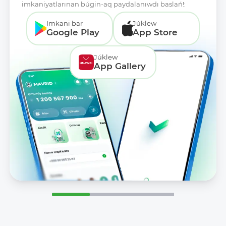
imkaniyatlarınan búgin-aq paydalanıwdı baslań!:
Imkani bar
Júklew
Google Play
App Store
Júklew
App Gallery