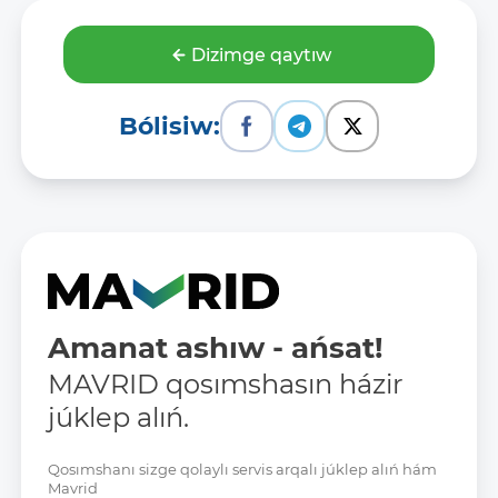
Dizimge qaytıw
Bólisiw:
Amanat ashıw - ańsat!
MAVRID qosımshasın házir
júklep alıń.
Qosımshanı sizge qolaylı servis arqalı júklep alıń hám
Mavrid