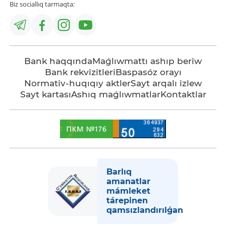
Biz sociallıq tarmaqta:
Bank haqqında
Maǵlıwmattı ashıp beriw
Bank rekvizitleri
Baspasóz orayı
Normativ-huqıqıy aktler
Sayt arqalı izlew
Sayt kartası
Ashıq maǵlıwmatlar
Kontaktlar
Barlıq
amanatlar
mámleket
tárepinen
qamsızlandırılǵan