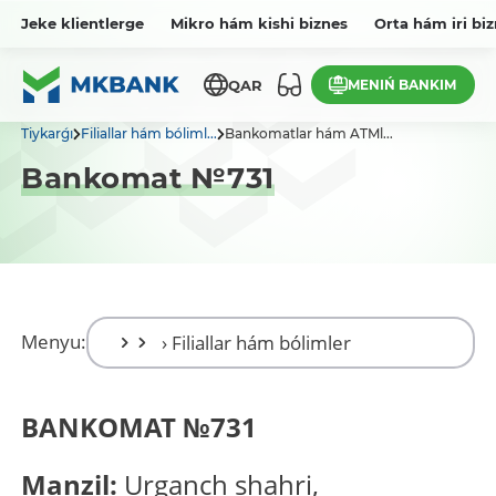
Jeke klientlerge
Mikro hám kishi biznes
Orta hám iri bi
MENIŃ BANKIM
QAR
Tiykarǵı
Filiallar hám bóliml...
Bankomatlar hám ATMl...
Bankomat №731
Menyu:
BANKOMAT
№
731
Manzil:
Urganch shahri,