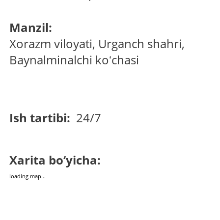
Manzil:
Xorazm viloyati, Urganch shahri,
Baynalminalchi koʻchasi
Ish tartibi:
24/7
Xarita bo‘yicha:
loading map...