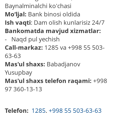
Baynalminalchi koʻchasi
Mo‘ljal:
Bank binosi oldida
Ish vaqti
: Dam olish kunlarisiz 24/7
Bankomatda mavjud xizmatlar:
- Naqd pul yechish
Call-markaz:
1285 va +998 55 503-
63-63
Mas'ul shaxs:
Babadjanov
Yusupbay
Mas'ul shaxs telefon raqami:
+998
97 360-13-13
Telefon:
1285
,
+998 55 503-63-63