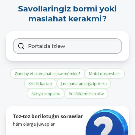
Savollaringiz bormi yoki
maslahat kerakmi?
Qanday etip amanat ashıw múmkin?
Mobil qosımshası
Kredit kartası
Jas shańaraqlarǵa ipoteka
Akciya satıp alıw
Pul ótkermesin alıw
Tez-tez beriletuǵın sorawlar
hám olarǵa juwaplar