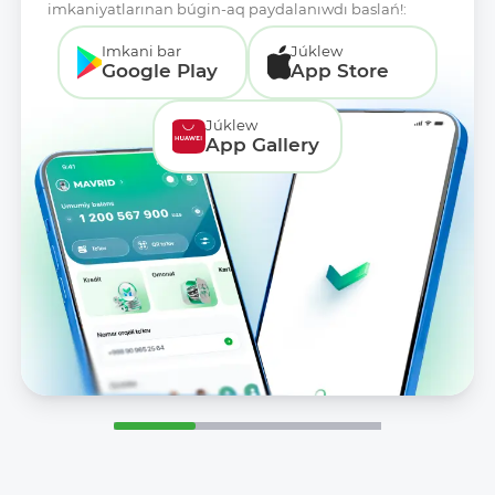
imkaniyatlarınan búgin-aq paydalanıwdı baslań!:
Imkani bar
Júklew
Google Play
App Store
Júklew
App Gallery