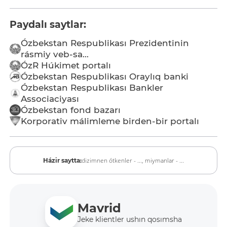
Paydalı saytlar:
Ózbekstan Respublikası Prezidentinin
rásmiy veb-sa...
ÓzR Húkimet portalı
Ózbekstan Respublikası Oraylıq banki
Ózbekstan Respublikası Bankler
Associaciyası
Ózbekstan fond bazarı
Korporativ málimleme birden-bir portalı
dizimnen ótkenler - ...,
miymanlar - ...
Házir saytta:
Mavrid
Jeke klientler ushın qosımsha