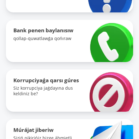
Bank penen baylanısıw
qollap-quwatlawǵa qońıraw
Korrupciyaǵa qarsı gúres
Siz korrupciya jaǵdayına dus
keldiniz be?
Múrájat jiberiw
Siziń pikirińiz bizge áhmietli