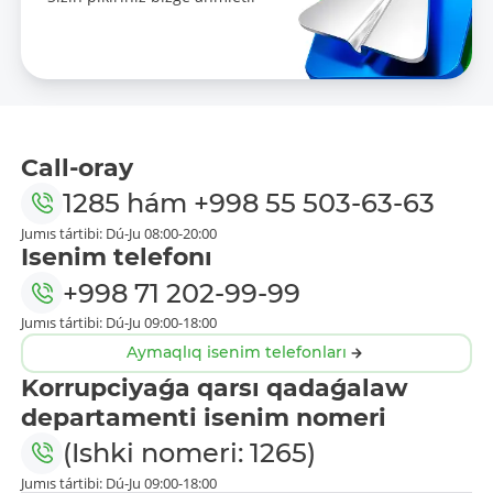
Call-oray
1285
hám
+998 55 503-63-63
Jumıs tártibi: Dú-Ju 08:00-20:00
Isenim telefonı
+998 71 202-99-99
Jumıs tártibi: Dú-Ju 09:00-18:00
Aymaqlıq isenim telefonları
Korrupciyaǵa qarsı qadaǵalaw
departamenti isenim nomeri
(Ishki nomeri: 1265)
Jumıs tártibi: Dú-Ju 09:00-18:00