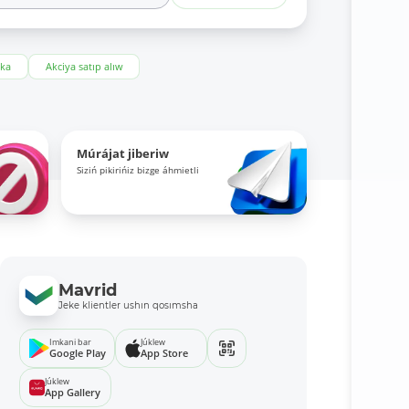
eka
Akciya satıp alıw
Múrájat jiberiw
Siziń pikirińiz bizge áhmietli
Mavrid
Jeke klientler ushın qosımsha
Imkani bar
Júklew
Google Play
App Store
Júklew
App Gallery