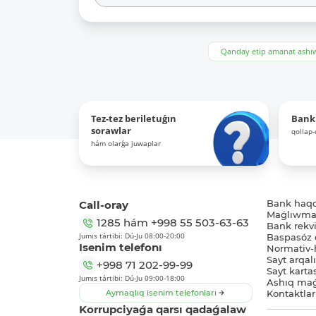
Qanday etip amanat ash
Tez-tez beriletuǵın
Bank
sorawlar
qollap
hám olarǵa juwaplar
Call-oray
Bank haq
Maǵlıwmat
1285
hám
+998 55 503-63-63
Bank rekviz
Jumıs tártibi: Dú-Ju 08:00-20:00
Baspasóz 
Isenim telefonı
Normativ-h
Sayt arqal
+998 71 202-99-99
Sayt karta
Jumıs tártibi: Dú-Ju 09:00-18:00
Ashıq maǵ
Aymaqlıq isenim telefonları
Kontaktlar
Korrupciyaǵa qarsı qadaǵalaw