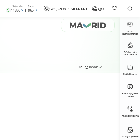
Satıp alıw
Satıw
1285, +998 55 503-63-63
Qar
11880
11965
Ashıq
maǵlıwmatlar
Ofisler hám
bankomatlar
...
Jańalaw: ...
Múlkti satıw
Bahalı qaǵazlar
bazarı
Antikorrupsiya
Múrájat jiberiw