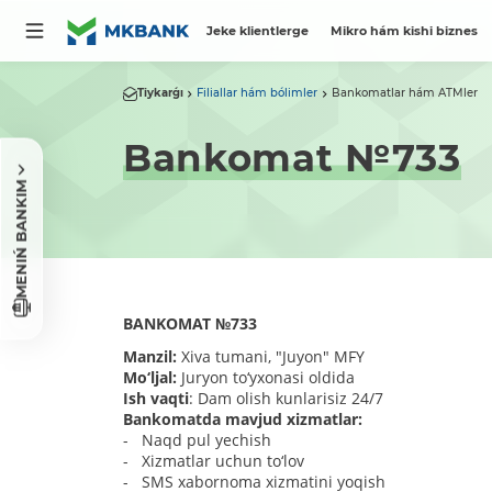
Jeke klientlerge
Mikro hám kishi biznes
Tiykarǵı
Filiallar hám bólimler
Bankomatlar hám ATMler
Bankomat №733
MENIŃ BANKIM
BANKOMAT
№
733
Manzil:
Xiva tumani, "Juyon" MFY
Mo‘ljal:
Juryon to‘yxonasi oldida
Ish vaqti
: Dam olish kunlarisiz 24/7
Bankomatda mavjud xizmatlar:
- Naqd pul yechish
- Xizmatlar uchun to‘lov
- SMS xabornoma xizmatini yoqish