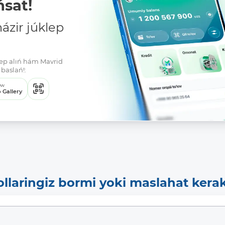
sat!
zir júklep
klep alıń hám Mavrid
baslań!:
ew
 Gallery
ollaringiz bormi yoki maslahat kera