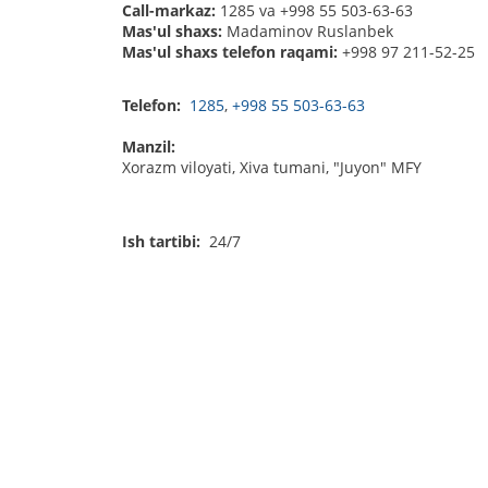
Call-markaz:
1285 va +998 55 503-63-63
Mas'ul shaxs:
Madaminov Ruslanbek
Mas'ul shaxs telefon raqami:
+998 97 211-52-25
Telefon:
1285
,
+998 55 503-63-63
Manzil:
Xorazm viloyati, Xiva tumani, "Juyon" MFY
Ish tartibi:
24/7