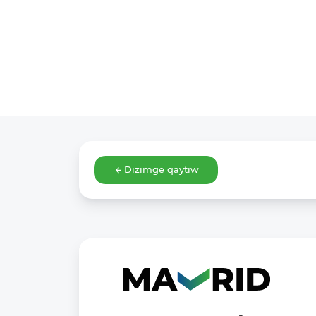
Dizimge qaytıw