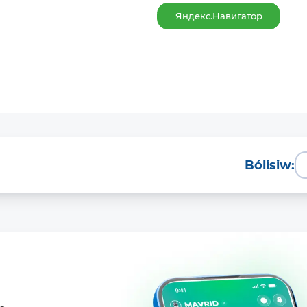
Яндекс.Навигатор
Bólisiw: