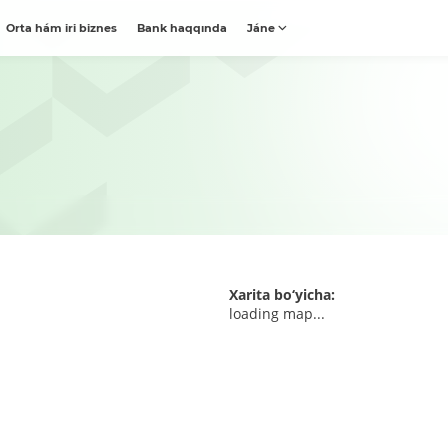
Orta hám iri biznes
Bank haqqında
Jáne
Xarita bo‘yicha:
loading map...