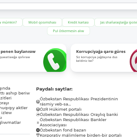
ıw múmkin?
Mobil qosımshası
Kredit kartası
Jas shańaraqlarǵa ipot
Pul ótkermesin alıw
 penen baylanısıw
Korrupciyaǵa qarsı gúres
-quwatlawǵa qońıraw
Siz korrupciya jaǵdayına dus
keldiniz be?
qında
Paydalı saytlar:
tı ashıp beriw
itleri
Ózbekstan Respublikası Prezidentinin
orayı
rásmiy veb-sa...
uqıqıy aktler
ÓzR Húkimet portalı
ı izlew
Ózbekstan Respublikası Oraylıq banki
sı
Ózbekstan Respublikası Bankler
lıwmatlar
Associaciyası
Ózbekstan fond bazarı
Korporativ málimleme birden-bir portalı