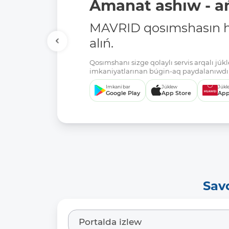
Amanat ashıw - ań
MAVRID qosımshasın há
alıń.
Qosımshanı sizge qolaylı servis arqalı jú
imkaniyatlarınan búgin-aq paydalanıwdı 
Imkani bar
Júklew
Júkl
Google Play
App Store
App
Sav