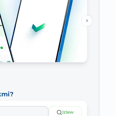
kmi?
Izlew