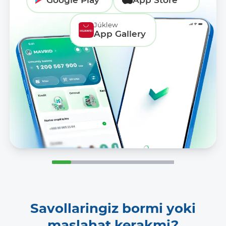
Google Play
App Store
Júklew
App Gallery
Savollaringiz bormi yoki
maslahat kerakmi?