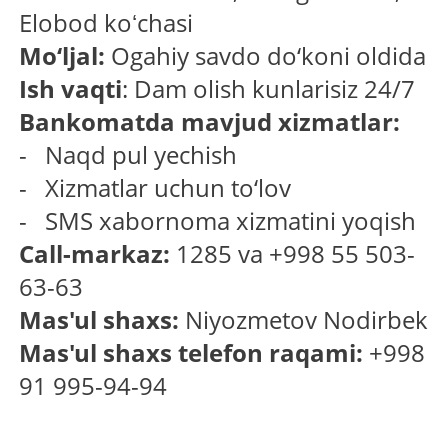
Elobod koʻchasi
Mo‘ljal:
Ogahiy savdo do‘koni oldida
Ish vaqti
: Dam olish kunlarisiz 24/7
Bankomatda mavjud xizmatlar:
- Naqd pul yechish
- Xizmatlar uchun to‘lov
- SMS xabornoma xizmatini yoqish
Call-markaz:
1285 va +998 55 503-
63-63
Mas'ul shaxs:
Niyоzmetov Nodirbek
Mas'ul shaxs telefon raqami:
+998
91 995-94-94