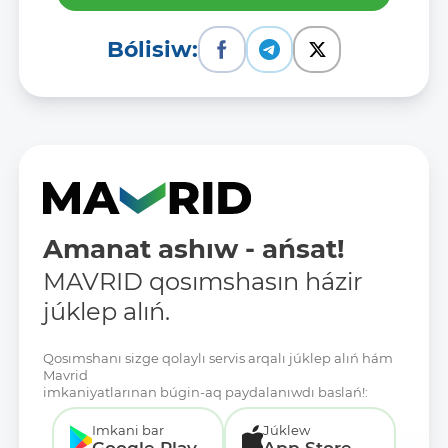
Bólisiw:
Amanat ashıw - ańsat!
MAVRID qosımshasın házir
júklep alıń.
Qosımshanı sizge qolaylı servis arqalı júklep alıń hám
Mavrid
imkaniyatlarınan búgin-aq paydalanıwdı baslań!:
Imkani bar
Júklew