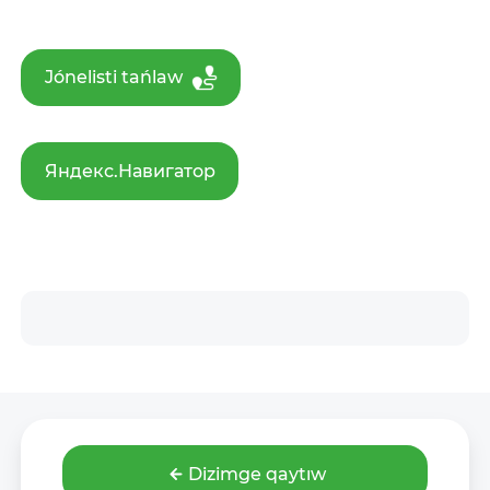
Jónelisti tańlaw
Яндекс.Навигатор
Dizimge qaytıw