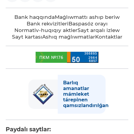
Bank haqqında
Maǵlıwmattı ashıp beriw
Bank rekvizitleri
Baspasóz orayı
Normativ-huqıqıy aktler
Sayt arqalı izlew
Sayt kartası
Ashıq maǵlıwmatlar
Kontaktlar
Barlıq
amanatlar
mámleket
tárepinen
qamsızlandırılǵan
Paydalı saytlar: