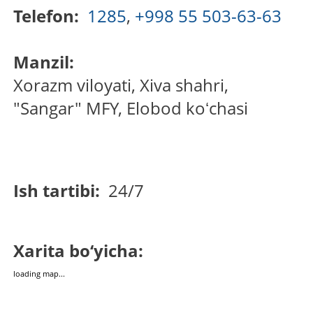
Telefon:
1285
,
+998 55 503-63-63
Manzil:
Xorazm viloyati, Xiva shahri,
"Sangar" MFY, Elobod koʻchasi
Ish tartibi:
24/7
Xarita bo‘yicha:
loading map...