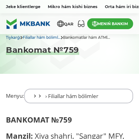
Jeke klientlerge
Mikro hám kishi biznes
Orta hám iri bi
MENIŃ BANKIM
QAR
Tiykarǵı
Filiallar hám bóliml...
Bankomatlar hám ATMl...
Bankomat №759
Menyu:
BANKOMAT
№
759
Manzil:
Xiva shahri, "Sangar" MFY,