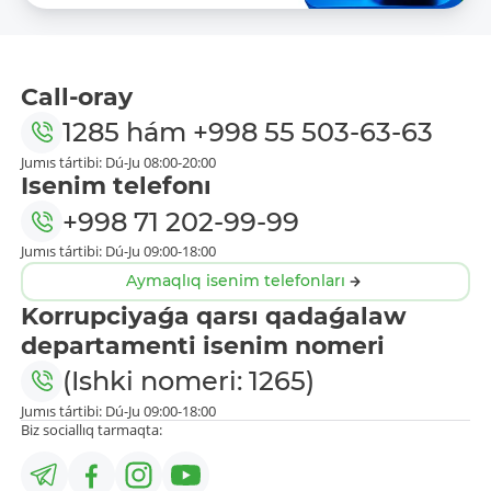
Call-oray
1285
hám
+998 55 503-63-63
Jumıs tártibi: Dú-Ju 08:00-20:00
Isenim telefonı
+998 71 202-99-99
Jumıs tártibi: Dú-Ju 09:00-18:00
Aymaqlıq isenim telefonları
Korrupciyaǵa qarsı qadaǵalaw
departamenti isenim nomeri
(Ishki nomeri: 1265)
Jumıs tártibi: Dú-Ju 09:00-18:00
Biz sociallıq tarmaqta: