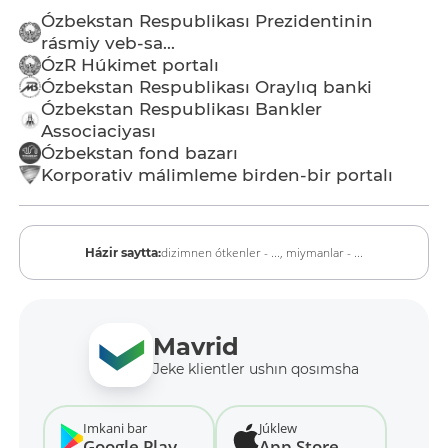
Ózbekstan Respublikası Prezidentinin
rásmiy veb-sa...
ÓzR Húkimet portalı
Ózbekstan Respublikası Oraylıq banki
Ózbekstan Respublikası Bankler
Associaciyası
Ózbekstan fond bazarı
Korporativ málimleme birden-bir portalı
dizimnen ótkenler - ...,
miymanlar - ...
Házir saytta:
Mavrid
Jeke klientler ushın qosımsha
Imkani bar
Júklew
Google Play
App Store