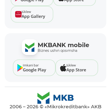
Júklew
App Gallery
MKBANK mobile
Biznes ushın qosımsha
Imkani bar
Júklew
Google Play
App Store
2006 – 2026 © «Mikrokreditbank» AKB