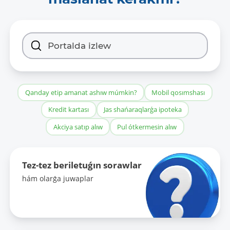
Qanday etip amanat ashıw múmkin?
Mobil qosımshası
Kredit kartası
Jas shańaraqlarǵa ipoteka
Akciya satıp alıw
Pul ótkermesin alıw
Tez-tez beriletuǵın sorawlar
hám olarǵa juwaplar