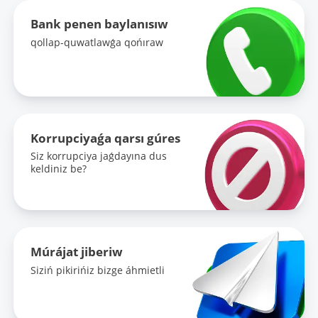
Bank penen baylanısıw
qollap-quwatlawǵa qońıraw
Korrupciyaǵa qarsı gúres
Siz korrupciya jaǵdayına dus
keldiniz be?
Múrájat jiberiw
Siziń pikirińiz bizge áhmietli