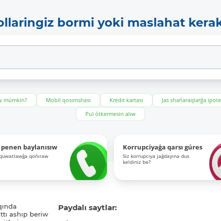
ollaringiz bormi yoki maslahat kera
ıw múmkin?
Mobil qosımshası
Kredit kartası
Jas shańaraqlarǵa ipot
Pul ótkermesin alıw
 penen baylanısıw
Korrupciyaǵa qarsı gúres
-quwatlawǵa qońıraw
Siz korrupciya jaǵdayına dus
keldiniz be?
qında
Paydalı saytlar:
tı ashıp beriw