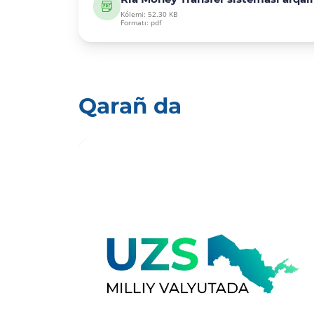
Kólemi: 52.30 KB
Formatı: pdf
Qarañ da