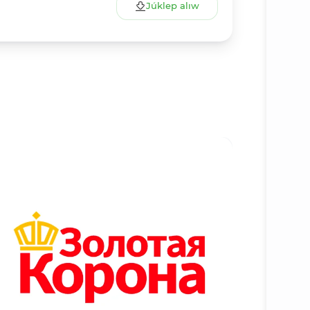
Júklep alıw
Tolıǵıraq