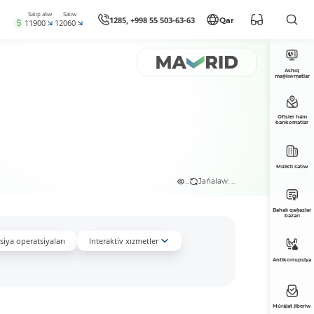
Satıp alıw
Satıw
1285, +998 55 503-63-63
Qar
11900
12060
Ashıq
maǵlıwmatlar
Ofisler hám
bankomatlar
Múlkti satıw
...
Jańalaw: ...
Bahalı qaǵazlar
bazarı
iya operatsiyaları
Interaktiv xızmetler
Antikorrupsiya
Múrájat jiberiw