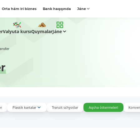
Orta hám iri biznes
Bank haqqında
Jáne
er
Valyuta kursı
Quymalar
Jáne
ansfer
r
er
Plastik kartalar
Tranzit schyotlar
Aqsha ótkermeleri
Konvers