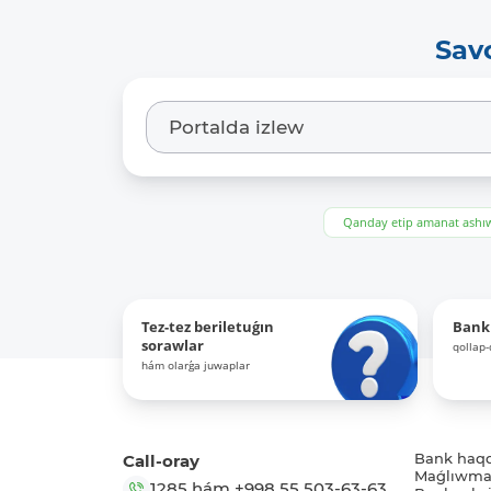
Sav
Qanday etip amanat ash
Tez-tez beriletuǵın
Bank
sorawlar
qollap
hám olarǵa juwaplar
Call-oray
Bank haq
Maǵlıwmat
1285
hám
+998 55 503-63-63