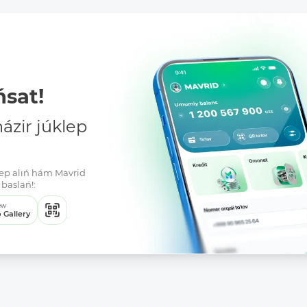
sat!
zir júklep
klep alıń hám Mavrid
baslań!:
ew
 Gallery