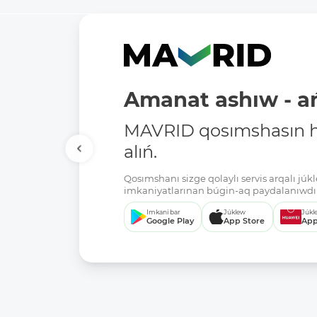
Amanat ashıw - ań
MAVRID qosımshasın há
alıń.
Qosımshanı sizge qolaylı servis arqalı jú
imkaniyatlarınan búgin-aq paydalanıwdı 
Imkani bar
Júklew
Júkl
Google Play
App Store
App