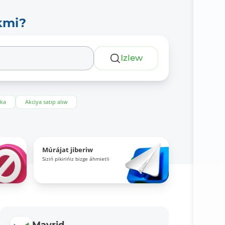
kmi?
Izlew
eka
Akciya satıp alıw
Múrájat jiberiw
Siziń pikirińiz bizge áhmietli
Mavrid