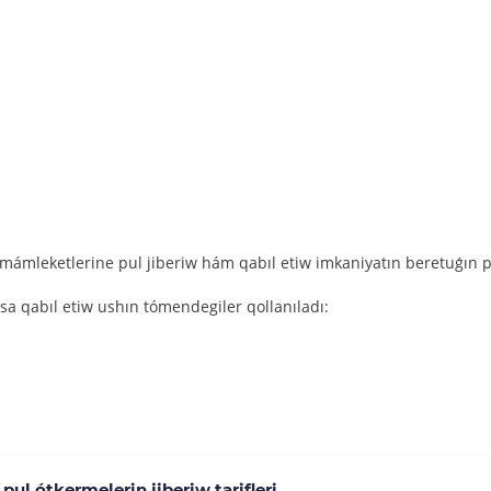
mámleketlerine pul jiberiw hám qabıl etiw imkaniyatın beretuǵın pu
a qabıl etiw ushın tómendegiler qollanıladı:
pul ótkermelerin jiberiw tarifleri