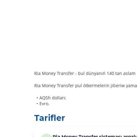
Ria Money Transfer - bul dúnyanıń 140 tan aslam 
Ria Money Transfer pul ótkermelerin jiberiw yamas
AQSh dolları;
Evro.
Tarifler
Ria Money Transfer sisteması arqalı 