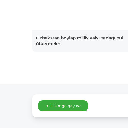
Ózbekstan boylap milliy valyutadaǵı pul
ótkermeleri
Dizimge qaytıw