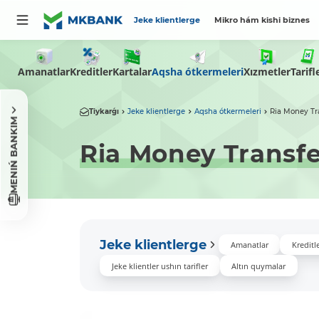
Jeke klientlerge
Mikro hám kishi biznes
Amanatlar
Aqsha ótkermeleri
Tarifl
Kreditler
Kartalar
Xızmetler
Tiykarǵı
Jeke klientlerge
Aqsha ótkermeleri
Ria Money Tr
MENIŃ BANKIM
Ria Money Transfe
Jeke klientlerge
Amanatlar
Kreditl
Jeke klientler ushın tarifler
Altın quymalar