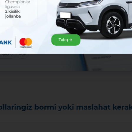
sat!
zir júklep
klep alıń hám Mavrid
Tolıq
baslań!:
ew
 Gallery
ollaringiz bormi yoki maslahat kera