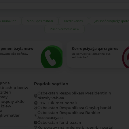
ıw múmkin?
Mobil qosımshası
Kredit kartası
Jas shańaraqlarǵa ipot
Pul ótkermesin alıw
 penen baylanısıw
Korrupciyaǵa qarsı gúres
-quwatlawǵa qońıraw
Siz korrupciya jaǵdayına dus
keldiniz be?
qında
Paydalı saytlar:
tı ashıp beriw
itleri
Ózbekstan Respublikası Prezidentinin
orayı
rásmiy veb-sa...
uqıqıy aktler
ÓzR Húkimet portalı
ı izlew
Ózbekstan Respublikası Oraylıq banki
sı
Ózbekstan Respublikası Bankler
lıwmatlar
Associaciyası
Ózbekstan fond bazarı
Korporativ málimleme birden-bir portalı