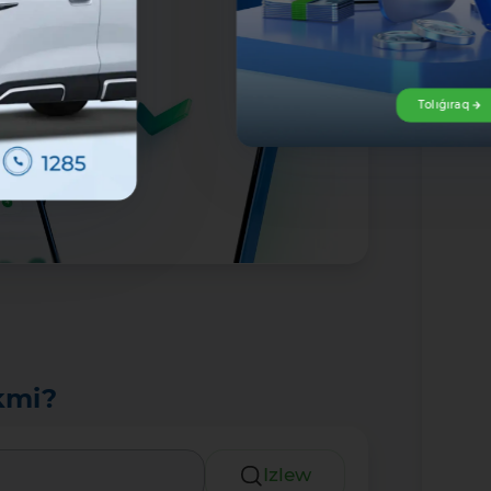
Tolıǵıraq
kmi?
Izlew