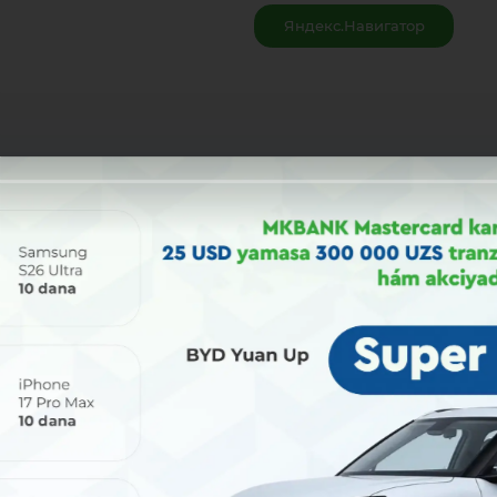
Яндекс.Навигатор
Bólisiw: