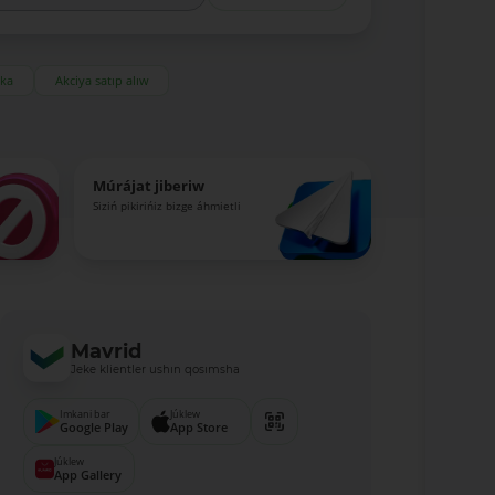
eka
Akciya satıp alıw
Múrájat jiberiw
Siziń pikirińiz bizge áhmietli
Mavrid
Jeke klientler ushın qosımsha
Imkani bar
Júklew
Google Play
App Store
Júklew
App Gallery