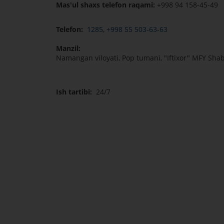
Mas'ul shaxs telefon raqami:
+998 94 158-45-49
Telefon:
1285
,
+998 55 503-63-63
Manzil:
Namangan viloyati, Pop tumani, "Iftixor" MFY Sha
Ish tartibi:
24/7