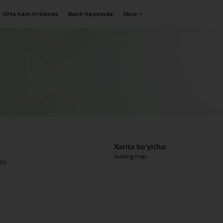
Orta hám iri biznes
Bank haqqında
Jáne
Xarita bo‘yicha:
loading map...
asi