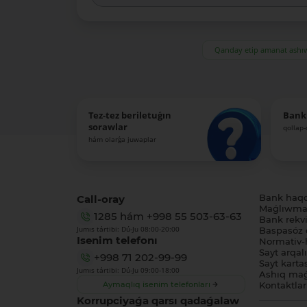
Qanday etip amanat ash
Tez-tez beriletuǵın
Bank
sorawlar
qollap
hám olarǵa juwaplar
Call-oray
Bank haq
Maǵlıwmat
1285
hám
+998 55 503-63-63
Bank rekviz
Jumıs tártibi: Dú-Ju 08:00-20:00
Baspasóz 
Isenim telefonı
Normativ-h
Sayt arqal
+998 71 202-99-99
Sayt karta
Jumıs tártibi: Dú-Ju 09:00-18:00
Ashıq maǵ
Aymaqlıq isenim telefonları
Kontaktlar
Korrupciyaǵa qarsı qadaǵalaw