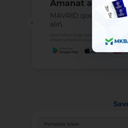
Amanat ashıw - ań
MAVRID qosımshasın há
alıń.
Qosımshanı sizge qolaylı servis arqalı jú
imkaniyatlarınan búgin-aq paydalanıwdı 
Imkani bar
Júklew
Júkl
Google Play
App Store
App
Sav