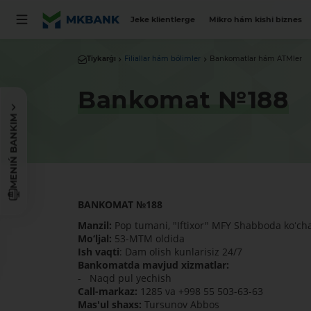
Jeke klientlerge
Mikro hám kishi biznes
Tiykarǵı
Filiallar hám bólimler
Bankomatlar hám ATMler
Bankomat №188
MENIŃ BANKIM
BANKOMAT
№
188
Manzil:
Pop tumani, "Iftixor" MFY Shabboda koʻch
Mo‘ljal:
53-MTM oldida
Ish vaqti
: Dam olish kunlarisiz 24/7
Bankomatda mavjud xizmatlar:
- Naqd pul yechish
Call-markaz:
1285 va +998 55 503-63-63
Mas'ul shaxs:
Tursunov Abbos