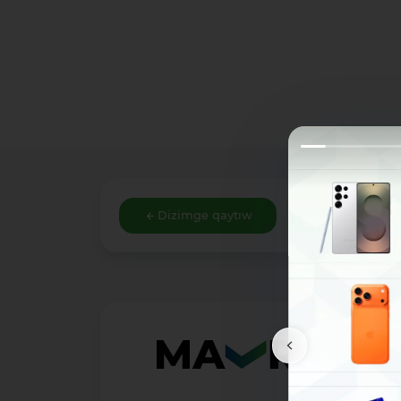
Dizimge qaytıw