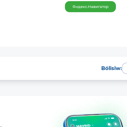
Яндекс.Навигатор
Bólisiw: