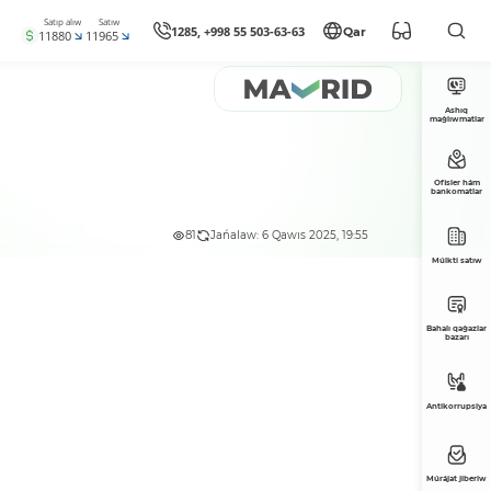
Satıp alıw
Satıw
1285, +998 55 503-63-63
Qar
11880
11965
Ashıq
maǵlıwmatlar
Ofisler hám
bankomatlar
81
Jańalaw: 6 Qawıs 2025, 19:55
Múlkti satıw
Bahalı qaǵazlar
bazarı
Antikorrupsiya
Múrájat jiberiw