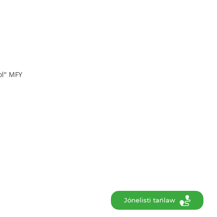
ol" MFY
Jónelisti tańlaw