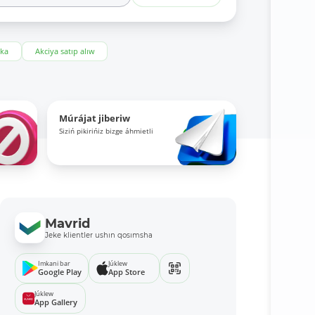
eka
Akciya satıp alıw
Múrájat jiberiw
Siziń pikirińiz bizge áhmietli
Mavrid
Jeke klientler ushın qosımsha
Imkani bar
Júklew
Google Play
App Store
Júklew
App Gallery