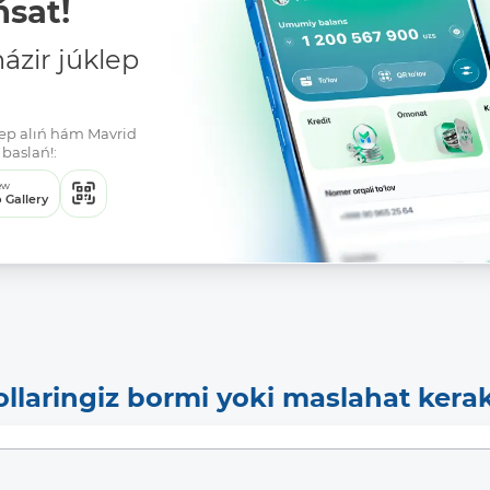
sat!
zir júklep
klep alıń hám Mavrid
Tolıq
baslań!:
ew
 Gallery
ollaringiz bormi yoki maslahat kera