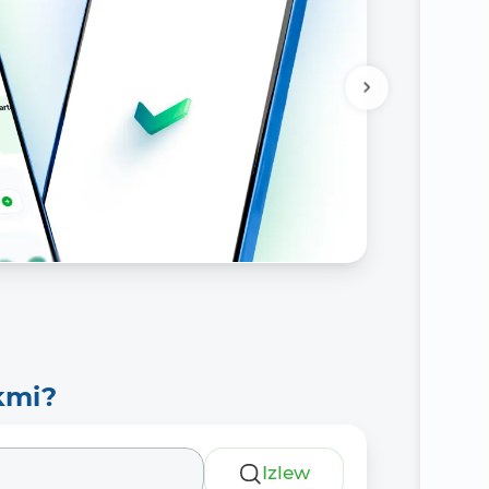
Tolıǵıraq
kmi?
Izlew