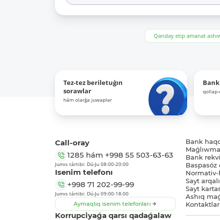
Qanday etip amanat ash
Tez-tez beriletuǵın
Bank
sorawlar
qollap
hám olarǵa juwaplar
Call-oray
Bank haq
Maǵlıwmat
1285
hám
+998 55 503-63-63
Bank rekviz
Jumıs tártibi: Dú-Ju 08:00-20:00
Baspasóz 
Isenim telefonı
Normativ-h
Sayt arqal
+998 71 202-99-99
Sayt karta
Jumıs tártibi: Dú-Ju 09:00-18:00
Ashıq maǵ
Aymaqlıq isenim telefonları
Kontaktlar
Korrupciyaǵa qarsı qadaǵalaw