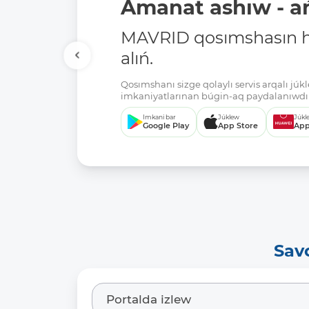
Amanat ashıw - ań
MAVRID qosımshasın há
alıń.
Qosımshanı sizge qolaylı servis arqalı jú
imkaniyatlarınan búgin-aq paydalanıwdı 
Imkani bar
Júklew
Júkl
Google Play
App Store
App
Sav