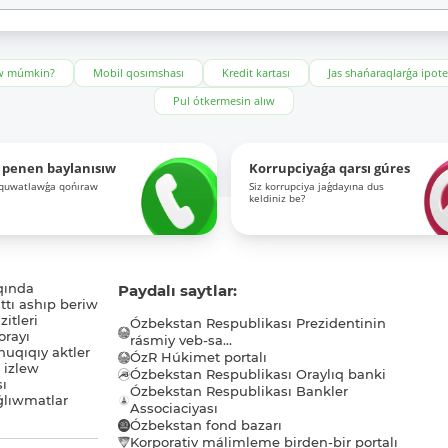
ıw múmkin?
Mobil qosımshası
Kredit kartası
Jas shańaraqlarǵa ipot
Pul ótkermesin alıw
 penen baylanısıw
Korrupciyaǵa qarsı gúres
-quwatlawǵa qońıraw
Siz korrupciya jaǵdayına dus
keldiniz be?
qında
Paydalı saytlar:
tı ashıp beriw
itleri
Ózbekstan Respublikası Prezidentinin
orayı
rásmiy veb-sa...
uqıqıy aktler
ÓzR Húkimet portalı
ı izlew
Ózbekstan Respublikası Oraylıq banki
sı
Ózbekstan Respublikası Bankler
lıwmatlar
Associaciyası
Ózbekstan fond bazarı
Korporativ málimleme birden-bir portalı