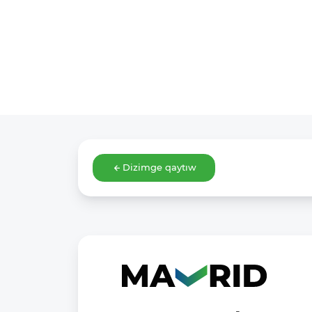
Dizimge qaytıw