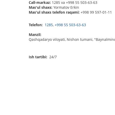
Call-markaz:
1285 va +998 55 503-63-63
Mas'ul shaxs:
Yormatov Erkin
Mas'ul shaxs telefon raqami:
+998 99 597-01-11
Telefon:
1285
,
+998 55 503-63-63
Manzil:
Qashqadaryo viloyati, Nishon tumani, "Baynalmin
Ish tartibi:
24/7