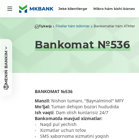
Jeke klientlerge
Mikro hám kishi biznes
Tiykarǵı
Filiallar hám bólimler
Bankomatlar hám ATMler
Bankomat №536
MENIŃ BANKIM
BANKOMAT
№
536
Manzil:
Nishon tumani, "Baynalminol" MFY
Mo‘ljal:
Tuman dehqon bozori hududida
Ish vaqti
: Dam olish kunlarisiz 24/7
Bankomatda mavjud xizmatlar:
- Naqd pul yechish
- Xizmatlar uchun to‘lov
- SMS xabornoma xizmatini yoqish