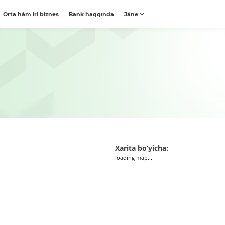
Orta hám iri biznes
Bank haqqında
Jáne
Xarita bo‘yicha:
loading map...