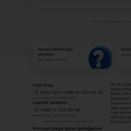
Qanday etip amanat ash
Tez-tez beriletuǵın
Bank
sorawlar
qollap
hám olarǵa juwaplar
Call-oray
Bank haq
Maǵlıwmat
1285
hám
+998 55 503-63-63
Bank rekviz
Jumıs tártibi: Dú-Ju 08:00-20:00
Baspasóz 
Isenim telefonı
Normativ-h
Sayt arqal
+998 71 202-99-99
Sayt karta
Jumıs tártibi: Dú-Ju 09:00-18:00
Ashıq maǵ
Aymaqlıq isenim telefonları
Kontaktlar
Korrupciyaǵa qarsı qadaǵalaw