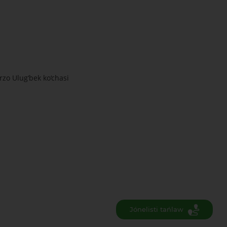
rzo Ulug‘bek ko‘chasi
Jónelisti tańlaw