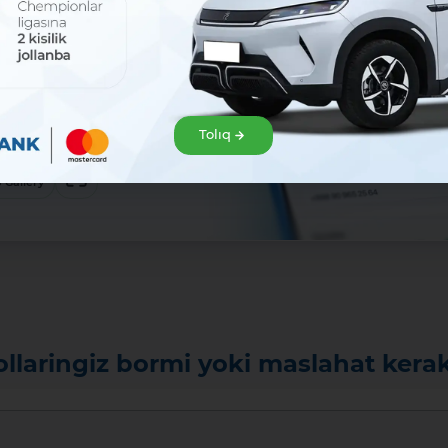
sat!
zir júklep
klep alıń hám Mavrid
Tolıq
baslań!:
ew
 Gallery
ollaringiz bormi yoki maslahat kera