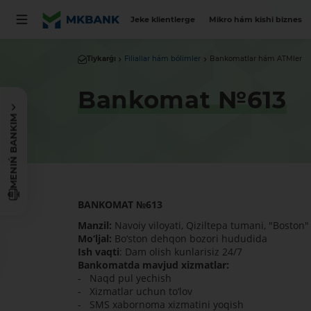
Jeke klientlerge
Mikro hám kishi biznes
Tiykarǵı
Filiallar hám bólimler
Bankomatlar hám ATMler
Bankomat №613
MENIŃ BANKIM
BANKOMAT
№
613
Manzil:
Navoiy viloyati, Qiziltepa tumani, "Boston"
Mo‘ljal:
Bo‘ston dehqon bozori hududida
Ish vaqti
: Dam olish kunlarisiz 24/7
Bankomatda mavjud xizmatlar:
- Naqd pul yechish
- Xizmatlar uchun to‘lov
- SMS xabornoma xizmatini yoqish