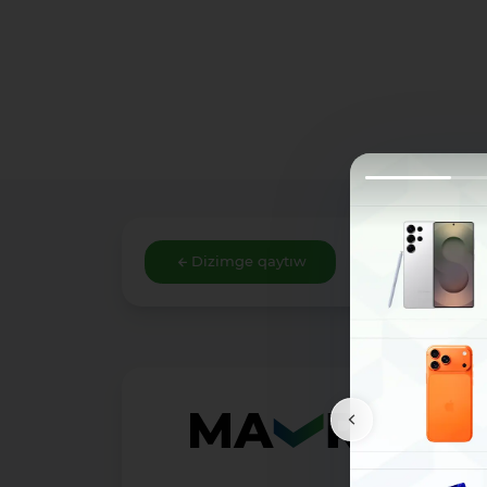
Dizimge qaytıw