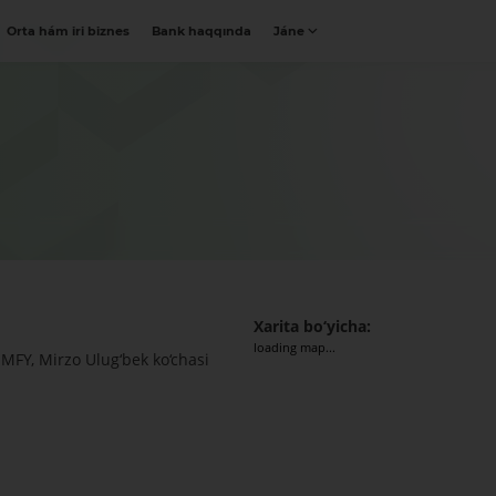
Orta hám iri biznes
Bank haqqında
Jáne
Xarita bo‘yicha:
loading map...
 MFY, Mirzo Ulug‘bek ko‘chasi