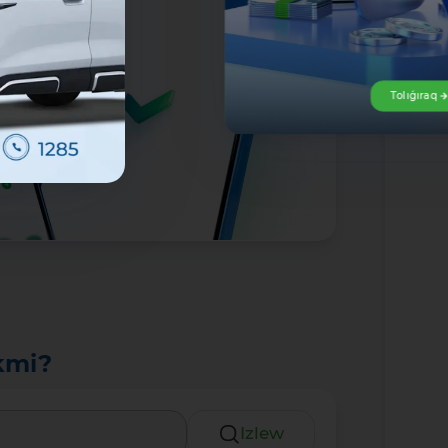
Tolıǵıraq
kmi?
Izlew