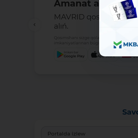
Amanat ashıw - ań
MAVRID qosımshasın há
alıń.
Qosımshanı sizge qolaylı servis arqalı jú
imkaniyatlarınan búgin-aq paydalanıwdı 
Imkani bar
Júklew
Júkl
Google Play
App Store
App
Sav