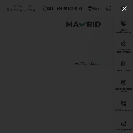
Satıp alıw
Satıw
1285, +998 55 503-63-63
Qar
11900
12060
Ashıq
maǵlıwmatlar
Ofisler hám
bankomatlar
...
Jańalaw: ...
Múlkti satıw
Bahalı qaǵazlar
bazarı
Antikorrupsiya
Múrájat jiberiw