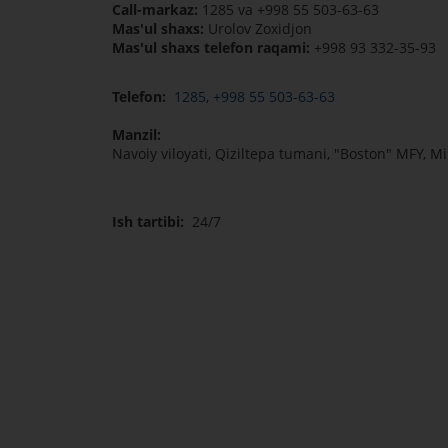
Call-markaz:
1285 va +998 55 503-63-63
Mas'ul shaxs:
Urolov Zoxidjon
Mas'ul shaxs telefon raqami:
+998 93 332-35-93
Telefon:
1285
,
+998 55 503-63-63
Manzil:
Navoiy viloyati, Qiziltepa tumani, "Boston" MFY, Mi
Ish tartibi:
24/7