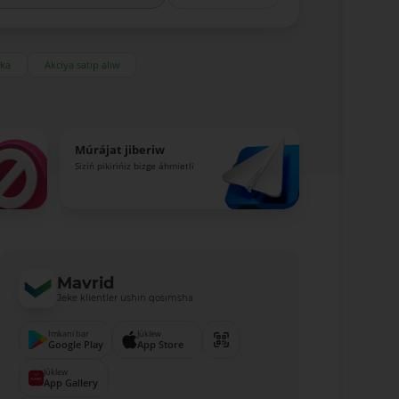
eka
Akciya satıp alıw
Múrájat jiberiw
Siziń pikirińiz bizge áhmietli
Mavrid
Jeke klientler ushın qosımsha
Imkani bar
Júklew
Google Play
App Store
Júklew
App Gallery