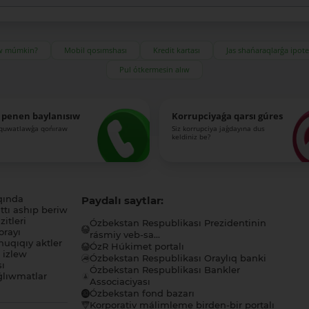
ıw múmkin?
Mobil qosımshası
Kredit kartası
Jas shańaraqlarǵa ipot
Pul ótkermesin alıw
 penen baylanısıw
Korrupciyaǵa qarsı gúres
-quwatlawǵa qońıraw
Siz korrupciya jaǵdayına dus
keldiniz be?
qında
Paydalı saytlar:
tı ashıp beriw
itleri
Ózbekstan Respublikası Prezidentinin
orayı
rásmiy veb-sa...
uqıqıy aktler
ÓzR Húkimet portalı
ı izlew
Ózbekstan Respublikası Oraylıq banki
sı
Ózbekstan Respublikası Bankler
lıwmatlar
Associaciyası
Ózbekstan fond bazarı
Korporativ málimleme birden-bir portalı