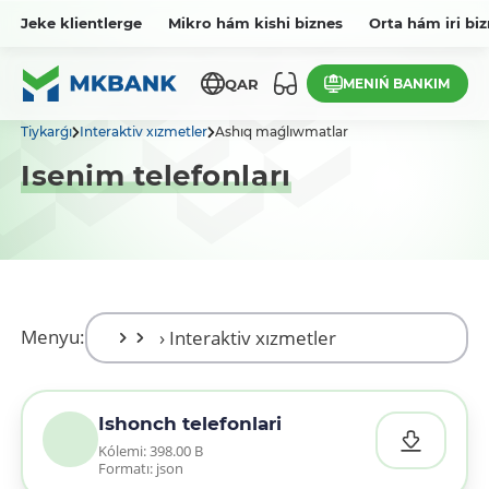
Jeke klientlerge
Mikro hám kishi biznes
Orta hám iri bi
MENIŃ BANKIM
QAR
Tiykarǵı
Interaktiv xızmetler
Ashıq maǵlıwmatlar
Isenim telefonları
Menyu:
Ishonch telefonlari
Kólemi: 398.00 B
Formatı: json