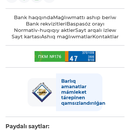
Bank haqqında
Maǵlıwmattı ashıp beriw
Bank rekvizitleri
Baspasóz orayı
Normativ-huqıqıy aktler
Sayt arqalı izlew
Sayt kartası
Ashıq maǵlıwmatlar
Kontaktlar
Barlıq
amanatlar
mámleket
tárepinen
qamsızlandırılǵan
Paydalı saytlar: