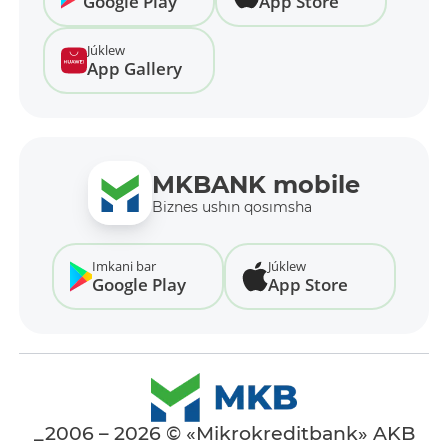
Google Play
App Store
Júklew
App Gallery
MKBANK mobile
Biznes ushın qosımsha
Imkani bar
Júklew
Google Play
App Store
_2006 – 2026 © «Mikrokreditbank» AKB