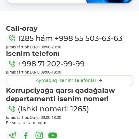
Call-oray
1285
hám
+998 55 503-63-63
Jumıs tártibi: Dú-Ju 08:00-20:00
Isenim telefonı
+998 71 202-99-99
Jumıs tártibi: Dú-Ju 09:00-18:00
Aymaqlıq isenim telefonları
Korrupciyaǵa qarsı qadaǵalaw
departamenti isenim nomeri
(Ishki nomeri: 1265)
Jumıs tártibi: Dú-Ju 09:00-18:00
Biz sociallıq tarmaqta: