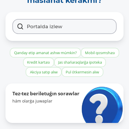
maslahat kerakmi?
Maǵlıwmatlardı jańalap barıw dáwirligi:
-
Maǵlıwmatlarǵa tán sózler:
-
Aldınǵı basılım maǵlıwmatlarına
Qanday etip amanat ashıw múmkin?
Mobil qosımshası
gipermúrájáát (URL):
Kredit kartası
Jas shańaraqlarǵa ipoteka
-
Akciya satıp alıw
Pul ótkermesin alıw
Tez-tez beriletuǵın sorawlar
hám olarǵa juwaplar