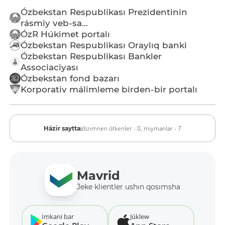
Ózbekstan Respublikası Prezidentinin
rásmiy veb-sa...
ÓzR Húkimet portalı
Ózbekstan Respublikası Oraylıq banki
Ózbekstan Respublikası Bankler
Associaciyası
Ózbekstan fond bazarı
Korporativ málimleme birden-bir portalı
dizimnen ótkenler - 0,
miymanlar - 7
Házir saytta:
Mavrid
Jeke klientler ushın qosımsha
Imkani bar
Júklew