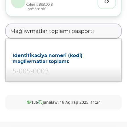
Kólemi: 383.00 B
Formatı: rdf
Identifikaciya nomeri (kodi)
magliwmatlar toplamı:
5-005-0003
Maǵluwmatlar toplamı ataması:
Isenim telefonları
136
Jańalaw: 18 Aqırap 2025, 11:24
Maǵluwmatlar toplamı sıpatlaması:
Ishonch telefonlari