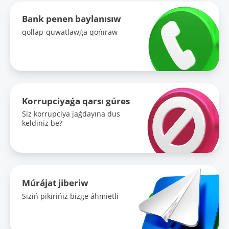
Bank penen baylanısıw
qollap-quwatlawǵa qońıraw
Korrupciyaǵa qarsı gúres
Siz korrupciya jaǵdayına dus
keldiniz be?
Múrájat jiberiw
Siziń pikirińiz bizge áhmietli