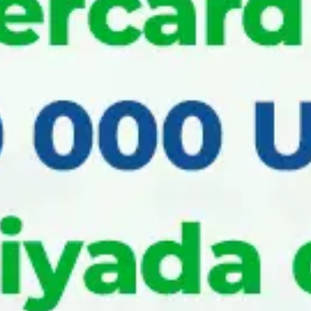
Mansabdor shaxslarning
2024-yil 2-chorak bo'yicha
xizmat safarlari xarajatlari
umumiy ma'lumot
Kólemi: 10.54 KB
Formatı: xlsx
Mansabdor shaxslarning
2024-yil 2-chorak bo'yicha
xizmat safarlari xarajatlari
(Respublika ichidagi x/s)
Kólemi: 15.20 KB
Formatı: xlsx
Mansabdor shaxslarning
2023-yil 4-chorak bo'yicha
xizmat safarlari xarajatlari