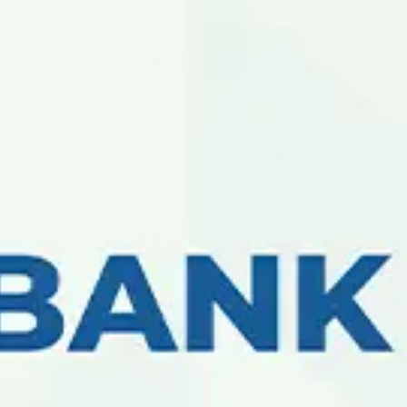
Mansabdor shaxslarning
2024-yil 4 chorak yakuni
bo'yicha Respublika
ichidagi xizmat safarlari
xarajatlari haqida ma'lumot
Kólemi: 8.62 KB
Formatı: xlsx
Mansabdor shaxslarning
2024-yil 3 chorak yakuni
bo'yicha Respublika
ichidagi xizmat safarlari
xarajatlari haqida ma'lumot
Kólemi: 8.78 KB
Formatı: xlsx