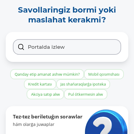
CSV:
Savollaringiz bormi yoki
https://mkbank.uz/upload/iblock/b
maslahat kerakmi?
Bankomat-_829_.xlsx
RDF:
https://mkbank.uz/upload/iblock/b
Bankomat-_829_.xlsx
Maǵlıwmat formatları:
-
Qanday etip amanat ashıw múmkin?
Mobil qosımshası
Kredit kartası
Jas shańaraqlarǵa ipoteka
Maǵlıwmatlar toplamınıń birinshi
Akciya satıp alıw
Pul ótkermesin alıw
qosılǵan sánesi:
03.10.2024
Tez-tez beriletuǵın sorawlar
Sońǵı ózgertilgen sáne:
hám olarǵa juwaplar
-