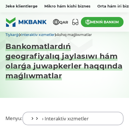
Jeke klientlerge
Mikro hám kishi biznes
Orta hám iri bi
MENIŃ BANKIM
QAR
Tiykarǵı
Interaktiv xızmetler
Ashıq maǵlıwmatlar
Bankomatlardıń
geografiyalıq jaylasıwı hám
olarǵa juwapkerler haqqında
maǵlıwmatlar
Menyu: