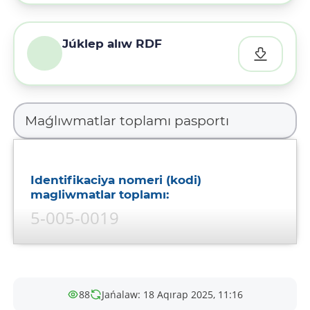
Júklep alıw RDF
Identifikaciya nomeri (kodi)
magliwmatlar toplamı:
5-005-0019
Maǵluwmatlar toplamı ataması:
Bankomatlardıń geografiyalıq
jaylasıwı hám olarǵa
88
Jańalaw: 18 Aqırap 2025, 11:16