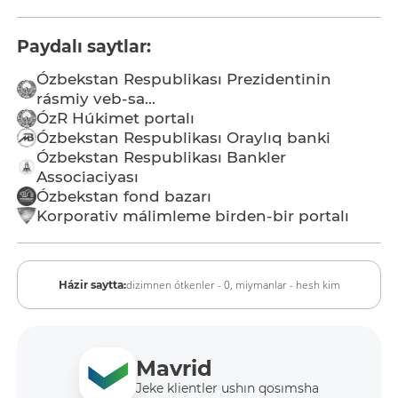
Paydalı saytlar:
Ózbekstan Respublikası Prezidentinin
rásmiy veb-sa...
ÓzR Húkimet portalı
Ózbekstan Respublikası Oraylıq banki
Ózbekstan Respublikası Bankler
Associaciyası
Ózbekstan fond bazarı
Korporativ málimleme birden-bir portalı
dizimnen ótkenler - 0,
miymanlar - hesh kim
Házir saytta:
Mavrid
Jeke klientler ushın qosımsha