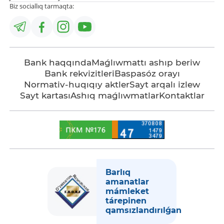
Biz sociallıq tarmaqta:
Bank haqqında
Maǵlıwmattı ashıp beriw
Bank rekvizitleri
Baspasóz orayı
Normativ-huqıqıy aktler
Sayt arqalı izlew
Sayt kartası
Ashıq maǵlıwmatlar
Kontaktlar
Barlıq
amanatlar
mámleket
tárepinen
qamsızlandırılǵan