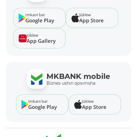
Imkani bar
Júklew
Google Play
App Store
Júklew
App Gallery
MKBANK mobile
Biznes ushın qosımsha
Imkani bar
Júklew
Google Play
App Store