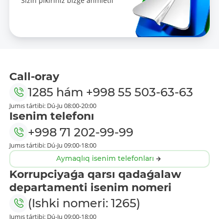
Siziń pikirińiz bizge áhmietli
Call-oray
1285
hám
+998 55 503-63-63
Jumıs tártibi: Dú-Ju 08:00-20:00
Isenim telefonı
+998 71 202-99-99
Jumıs tártibi: Dú-Ju 09:00-18:00
Aymaqlıq isenim telefonları
Korrupciyaǵa qarsı qadaǵalaw
departamenti isenim nomeri
(Ishki nomeri: 1265)
Jumıs tártibi: Dú-Ju 09:00-18:00