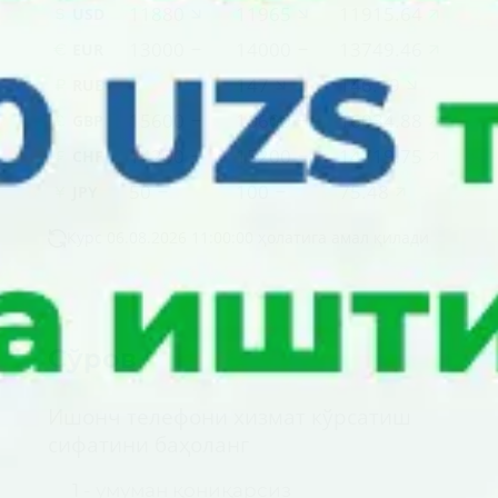
11880
11965
11915.64
USD
13000
14000
13749.46
EUR
147
146.19
RUB
15600
16600
16034.88
GBP
14200
15200
14719.75
CHF
50
100
75.48
JPY
Курс 06.08.2026 11:00:00 ҳолатига амал қилади
Сўров
Ишонч телефони хизмат кўрсатиш
сифатини баҳоланг
1 - умуман қониқарсиз