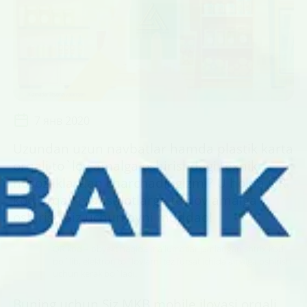
7 янв 2020
Uzundan uzun navbatlar hamda plastik karta
orqali to`lov amalga oshirishdagi texnik
nosozliklardan charchadingizmi? U holda QR
kod orqali mahsulotlarga to`lov amalga
oshirish Siz uchun ayni muddao!
QR kod – obyekt haqida ma'lumotlar jamlangan shtrix-kod
bo`lib, elektron to`lovlarni tez fursat ichida amalga oshirish
uchun kerak bo`ladi.
Buning uchun Siz MKB mobile ilovasi orqali