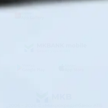
Google Play
App Store
Юкланг
App Gallery
MKBANK mobile
Бизнес учун илова
Мавжуд
Юкланг
Google Play
App Store
_2006 – 2026 © «Микрокредитбанк» АТБ