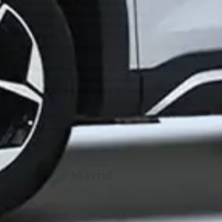
Ўзбекистон Республикаси
Президентининг расмий веб-...
Ўзбекистон Республикаси ҳукумат
портали
Ўзбекистон Республикаси Марказий
банки
Ўзбекистон банклари Ассоциацияси
Республика Фонд Биржаси
Корпоратив ахборот ягона портали
рўйхатдан ўтганлар - 0,
меҳмонлар - 9
Ҳозир сайтда:
Mavrid
Хусусий мижозлар учун илова
Мавжуд
Юкланг