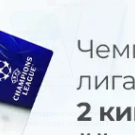
App Gallery
Саволларингиз борми ёки
маслаҳат керакми?