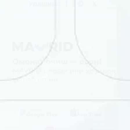
Улашиш:
Омонат очиш — осон!
MAVRID иловасини ҳозироқ
юклаб олинг.
Mavrid иловасини сизга қулай бўлган сервис орқали
ўрнатинг:
Мавжуд
Юкланг
Google Play
App Store
Юкланг