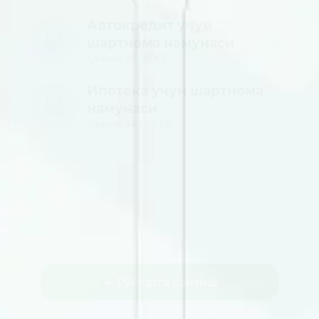
Автокредит учун
шартнома намунаси
Ҳажми: 93.00 KB
Ипотека учун шартнома
намунаси
Ҳажми: 148.00 KB
Рўйхатга қайтиш