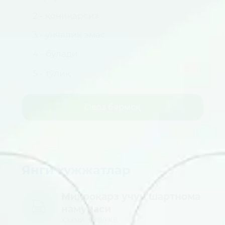
2 - қониқарсиз
3 - унчалик эмас
4 - бўлади
5 - тўлиқ
Овоз бермоқ
Янги ҳужжатлар
Микроқарз учун шартнома
намунаси
Ҳажми: 98.50 KB