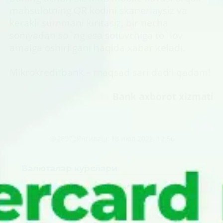
mahsulotning QR kodini skanerlaysiz va
kerakli summani kiritasiz, bir necha
soniyadan so`ng esa sotuvchiga to`lov
amalga oshirilgani haqida xabar keladi.
Mikrokreditbank – maqsad sari dadil qadam!
Bank axborot xizmati
289
Янгилаш: 18 июл 2022, 12:56
Валюталар курслари
айирбошлаш шохобчасида
Валюта
Сотиб олиш
Сотиш
Ўзб МБ