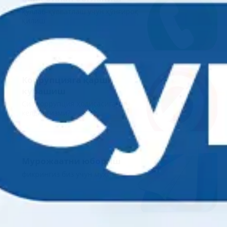
қўллаб-қувватлаш учун қўнғироқ
қилиш
Коррупцияга қарши
курашиш
Сиз коррупция ҳодисасига дуч
келдингизми?
Мурожаатни юбориш
фикрингиз биз учун муҳим