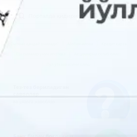
Омонат қандай очилади?
Мобил илова
Кредит карта
Ёш оилалар учун ипотека
Акцияларни сотиб олиш
Пул ўтказмасини олиш
Тез-тез бериладиган
саволлар
ва уларга жавоблар
Банк билан боғланиш