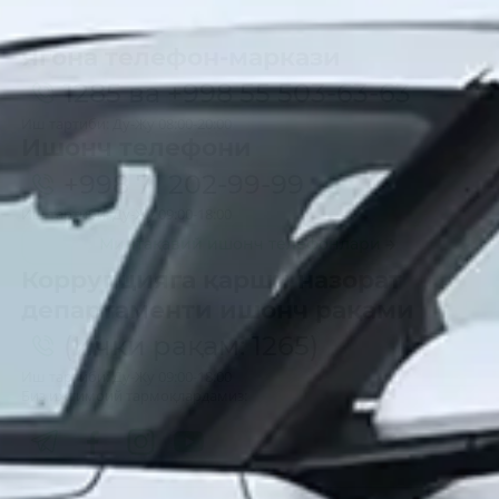
Ягона телефон-маркази
1285
ва
+998 55 503-63-63
Иш тартиби: Ду-Жу 08:00-20:00
Ишонч телефони
+998 71 202-99-99
Иш тартиби: Ду-Жу 09:00-18:00
Минтақавий ишонч телефонлари
Коррупцияга қарши назорат
департаменти ишонч рақами
(Ички рақам: 1265)
Иш тартиби: Ду-Жу 09:00-18:00
Биз ижтимоий тармоқлардамиз: