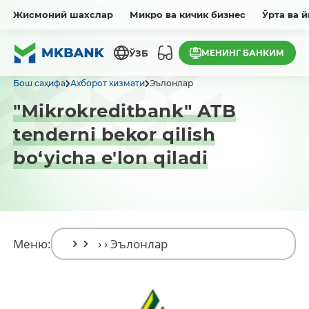
Жисмоний шахслар
Микро ва кичик бизнес
Ўрта ва 
МЕНИНГ БАНКИМ
ЎЗБ
Бош саҳифа
Ахборот хизмати
Эълонлар
"Mikrokreditbank" ATB
tenderni bekor qilish
bo‘yicha e'lon qiladi
Меню: