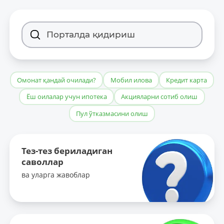
Омонат қандай очилади?
Мобил илова
Кредит карта
Ёш оилалар учун ипотека
Акцияларни сотиб олиш
Пул ўтказмасини олиш
Тез-тез бериладиган
саволлар
ва уларга жавоблар