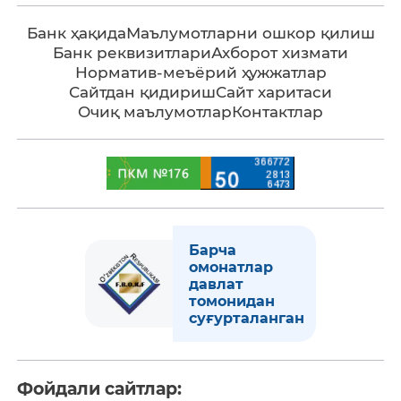
Банк ҳақида
Маълумотларни ошкор қилиш
Банк реквизитлари
Ахборот хизмати
Норматив-меъёрий ҳужжатлар
Сайтдан қидириш
Сайт харитаси
Очиқ маълумотлар
Контактлар
Барча
омонатлар
давлат
томонидан
суғурталанган
Фойдали сайтлар: