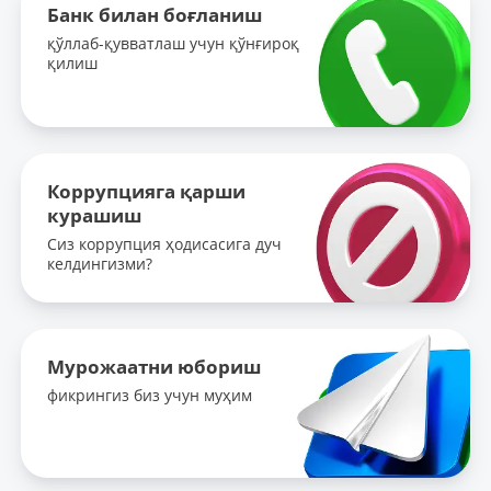
Банк билан боғланиш
қўллаб-қувватлаш учун қўнғироқ
қилиш
Коррупцияга қарши
курашиш
Сиз коррупция ҳодисасига дуч
келдингизми?
Мурожаатни юбориш
фикрингиз биз учун муҳим