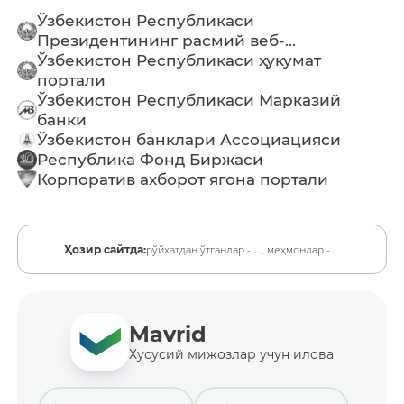
Ўзбекистон Республикаси
Президентининг расмий веб-...
Ўзбекистон Республикаси ҳукумат
портали
Ўзбекистон Республикаси Марказий
банки
Ўзбекистон банклари Ассоциацияси
Республика Фонд Биржаси
Корпоратив ахборот ягона портали
рўйхатдан ўтганлар - ...,
меҳмонлар - ...
Ҳозир сайтда:
Mavrid
Хусусий мижозлар учун илова