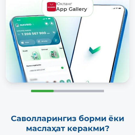
Юкланг
App Gallery
Саволларингиз борми ёки
маслаҳат керакми?