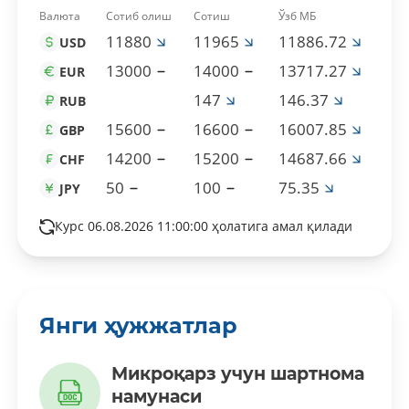
Валюта
Сотиб олиш
Сотиш
Ўзб МБ
11880
11965
11886.72
USD
13000
14000
13717.27
EUR
147
146.37
RUB
15600
16600
16007.85
GBP
14200
15200
14687.66
CHF
50
100
75.35
JPY
Курс 06.08.2026 11:00:00 ҳолатига амал қилади
Янги ҳужжатлар
Микроқарз учун шартнома
намунаси