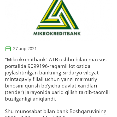
27 апр 2021
“Mikrokreditbank” АTB ushbu bilan maxsus
portalida 9099196-raqamli lot ostida
joylashtirilgan bankning Sirdaryo viloyat
mintaqaviy filiali uchun yangi maʼmuriy
binosini qurish boʼyicha davlat xaridlari
(tender) jarayonida xarid qilish tartib-taomili
buzilganligi aniqlandi.
Shu munosabat bilan bank Boshqaruvining