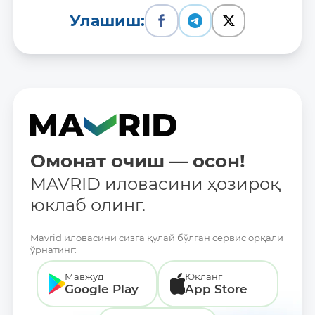
Улашиш:
Омонат очиш — осон!
MAVRID иловасини ҳозироқ
юклаб олинг.
Mavrid иловасини сизга қулай бўлган сервис орқали
ўрнатинг:
Мавжуд
Юкланг
Google Play
App Store