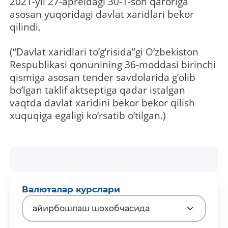
2021-yil 27-apreldagi 30-1-son qaroriga
asosan yuqoridagi davlat xaridlari bekor
qilindi.
(“Davlat xaridlari toʼgʼrisida”gi Oʼzbekiston
Respublikasi qonunining 36-moddasi birinchi
qismiga asosan tender savdolarida gʼolib
boʼlgan taklif aktseptiga qadar istalgan
vaqtda davlat xaridini bekor bekor qilish
xuquqiga egaligi koʼrsatib oʼtilgan.)
Валюталар курслари
айирбошлаш шохобчасида