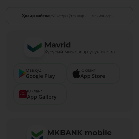
рўйхатдан ўтганлар - ...,
меҳмонлар - ...
Ҳозир сайтда:
Mavrid
Хусусий мижозлар учун илова
Мавжуд
Юкланг
Google Play
App Store
Юкланг
App Gallery
MKBANK mobile