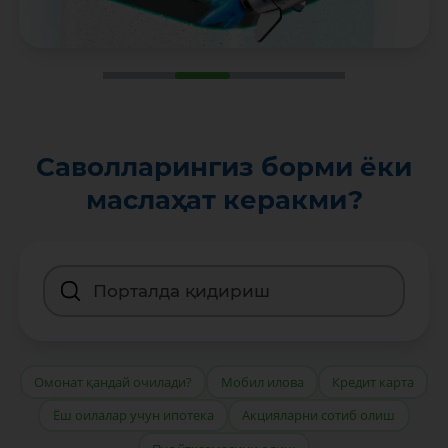
Саволларингиз борми ёки
маслаҳат керакми?
Омонат қандай очилади?
Мобил илова
Кредит карта
Ёш оилалар учун ипотека
Акцияларни сотиб олиш