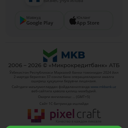
Бизнес учун илова
Мавжуд
Юкланг
Google Play
App Store
2006 – 2026 © «Микрокредитбанк» АТБ
Ўзбекистон Республикаси Марказий банки томонидан 2024 йил
2 мартда берилган 37-сонли банк операцияларини амалга
ошириш ҳуқуқини берувчи лицензия.
Сайтдаги маълумотлардан фойдаланилганда
www.mkbank.uz
веб-сайтига ҳавола қилиш мажбурий.
Охирги янгиланиш: ... (GMT+5)
Сайт 1C-Битриксда ишлайди