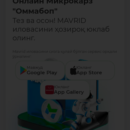
Онлайн Микрокарз
"Оммабоп"
Тез ва осон! MAVRID
иловасини ҳозироқ юклаб
олинг.
Mavrid иловасини сизга қулай бўлган сервис орқали
ўрнатинг:
Мавжуд
Юкланг
Google Play
App Store
Юкланг
App Gallery