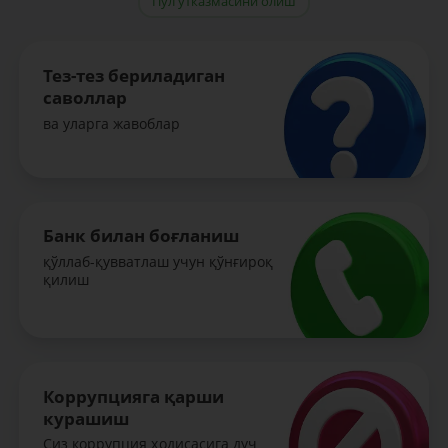
Пул ўтказмасини олиш
Тез-тез бериладиган
саволлар
ва уларга жавоблар
Банк билан боғланиш
қўллаб-қувватлаш учун қўнғироқ
қилиш
Коррупцияга қарши
курашиш
Сиз коррупция ҳодисасига дуч