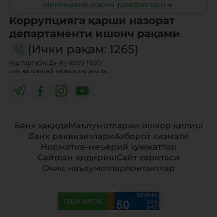
Минтақавий ишонч телефонлари
Коррупцияга қарши назорат
департаменти ишонч рақами
(Ички рақам: 1265)
Иш тартиби: Ду-Жу 09:00-18:00
Биз ижтимоий тармоқлардамиз:
Банк ҳақида
Маълумотларни ошкор қилиш
Банк реквизитлари
Ахборот хизмати
Норматив-меъёрий ҳужжатлар
Сайтдан қидириш
Сайт харитаси
Очиқ маълумотлар
Контактлар