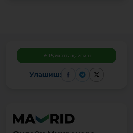
Рўйхатга қайтиш
Улашиш: