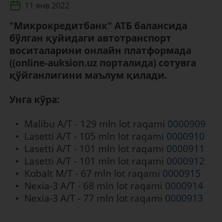
11 янв 2022
"Микрокредитбанк" АТБ балансида
бўлган қуйидаги автотранспорт
воситаларини онлайн платформада
((online-auksion.uz порталида) сотувга
қўйганлигини маълум қилади.
Унга кўра:
Malibu A/T - 129 mln lot raqami
0000909
Lasetti A/T - 105 mln lot raqami
0000910
Lasetti A/T - 101 mln lot raqami
0000911
Lasetti A/T - 101 mln lot raqami
0000912
Kobalt M/T - 67 mln lot raqami
0000915
Nexia-3 A/T - 68 mln lot raqami
0000914
Nexia-3 A/T - 77 mln lot raqami
0000913