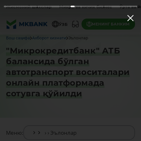
Жисмоний шахслар
Микро ва кичик бизнес
Ўрта ва 
МЕНИНГ БАНКИМ
ЎЗБ
Бош саҳифа
Ахборот хизмати
Эълонлар
"Микрокредитбанк" АТБ
балансида бўлган
автотранспорт воситалари
онлайн платформада
сотувга қўйилди
Меню: