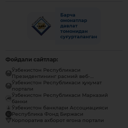
Барча
омонатлар
давлат
томонидан
суғурталанган
Фойдали сайтлар:
Ўзбекистон Республикаси
Президентининг расмий веб-...
Ўзбекистон Республикаси ҳукумат
портали
Ўзбекистон Республикаси Марказий
банки
Ўзбекистон банклари Ассоциацияси
Республика Фонд Биржаси
Корпоратив ахборот ягона портали