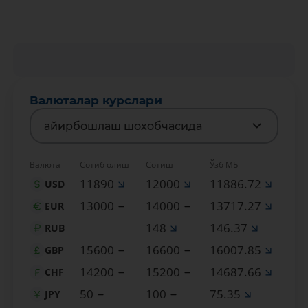
Валюталар курслари
айирбошлаш шохобчасида
Валюта
Сотиб олиш
Сотиш
Ўзб МБ
11890
12000
11886.72
USD
13000
14000
13717.27
EUR
148
146.37
RUB
15600
16600
16007.85
GBP
14200
15200
14687.66
CHF
50
100
75.35
JPY