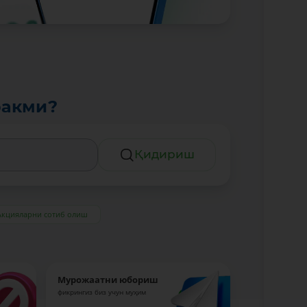
ракми?
Қидириш
Акцияларни сотиб олиш
Мурожаатни юбориш
фикрингиз биз учун муҳим