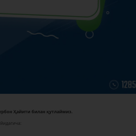
рбон Ҳайити билан қутлаймиз.
уйидагича: