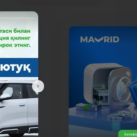
лаб
Батафс