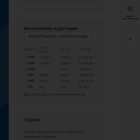
Ишонч
телефонлари
Валюталар курслари
айирбошлаш шохобчасида
Сотиб
Валюта
Сотиш
Ўзб МБ
олиш
USD
11880
11965
11915.64
EUR
13000
14000
13749.46
RUB
147
146.19
GBP
15600
16600
16034.88
CHF
14200
15200
14719.75
JPY
50
100
75.48
Курс 06.08.2026 11:00:00 ҳолатига амал қилади
Сўров
Ишонч телефони хизмат кўрсатиш
сифатини баҳоланг