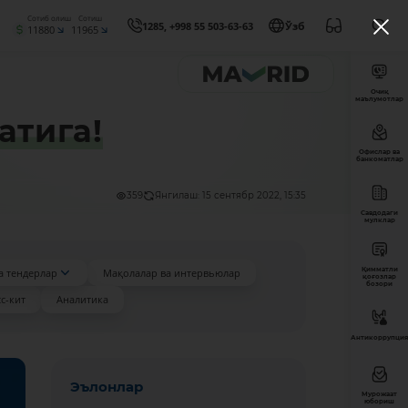
Сотиб олиш
Сотиш
1285, +998 55 503-63-63
Ўзб
11880
11965
Очиқ
маълумотлар
атига!
Офислар ва
банкоматлар
359
Янгилаш: 15 сентябр 2022, 15:35
Савдодаги
мулклар
Қимматли
а тендерлар
Мақолалар ва интервьюлар
қоғозлар
бозори
с-кит
Аналитика
Антикоррупция
Эълонлар
Мурожаат
юбориш