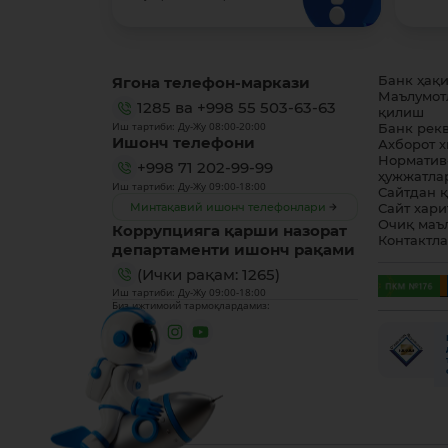
Ягона телефон-маркази
Банк ҳақ
Маълумот
1285
ва
+998 55 503-63-63
қилиш
Иш тартиби: Ду-Жу 08:00-20:00
Банк рек
Ишонч телефони
Ахборот 
Норматив
+998 71 202-99-99
ҳужжатла
Иш тартиби: Ду-Жу 09:00-18:00
Сайтдан 
Минтақавий ишонч телефонлари
Сайт хари
Очиқ маъ
Коррупцияга қарши назорат
Контактл
департаменти ишонч рақами
(Ички рақам: 1265)
Иш тартиби: Ду-Жу 09:00-18:00
Биз ижтимоий тармоқлардамиз: