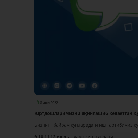
8 июл 2022
Юртдошларимизни яқинлашиб келаётган Қу
Бизнинг байрам кунларидаги иш тартибимиз қ
9,10,11,12 июль
– дам олиш кунлари;