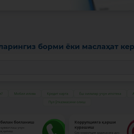
ларингиз борми ёки маслаҳат ке
и?
Мобил илова
Кредит карта
Ёш оилалар учун ипотека
Пул ўтказмасини олиш
 билан боғланиш
Коррупцияга қарши
курашиш
-қувватлаш учун
оқ қилиш
Сиз коррупция ҳодисасига дуч