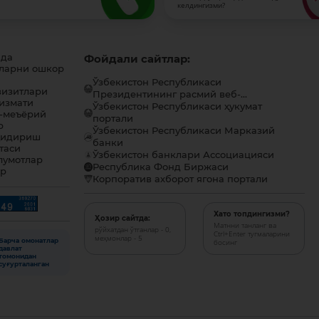
келдингизми?
ида
Фойдали сайтлар:
ларни ошкор
Ўзбекистон Республикаси
визитлари
Президентининг расмий веб-...
хизмати
Ўзбекистон Республикаси ҳукумат
-меъёрий
портали
р
Ўзбекистон Республикаси Марказий
қидириш
банки
таси
Ўзбекистон банклари Ассоциацияси
лумотлар
Республика Фонд Биржаси
ар
Корпоратив ахборот ягона портали
Хато топдингизми?
Ҳозир сайтда:
Матнни танланг ва
рўйхатдан ўтганлар - 0,
Ctrl+Enter тугмаларини
меҳмонлар - 5
Барча омонатлар
босинг
давлат
томонидан
суғурталанган