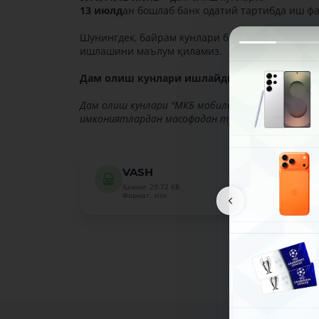
13 июлд
ан бошлаб банк одатий тартибда иш ф
Шунингдек, байрам кунлари бизнинг айрим ва
ишлашини маълум қиламиз.
Дам олиш кунлари ишлайдиган ВAШ
Дам олиш кунлари "МКБ мобиле" иловамиз орқал
имкониятлардан масофадан туриб фойдаланишин
VASH
Ҳажми: 29.72 KB
Формат: xlsx