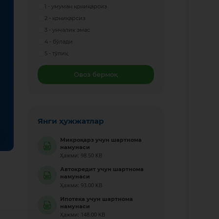
1 - умуман қониқарсиз
2 - қониқарсиз
3 - унчалик эмас
4 - бўлади
5 - тўлиқ
Овоз бермоқ
Янги ҳужжатлар
Микроқарз учун шартнома
намунаси
Ҳажми: 98.50 KB
Автокредит учун шартнома
намунаси
Ҳажми: 93.00 KB
Ипотека учун шартнома
намунаси
Ҳажми: 148.00 KB