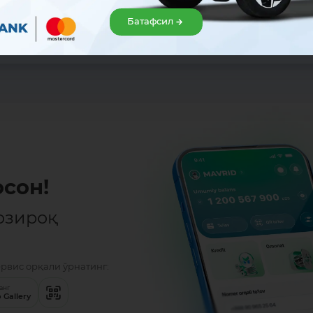
Батафсил
Улашиш:
сон!
озироқ
ервис орқали ўрнатинг:
анг
 Gallery