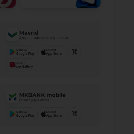
Mavrid
Хусусий мижозлар учун илова
Мавжуд
Юкланг
Google Play
App Store
Юкланг
App Gallery
MKBANK mobile
Бизнес учун илова
Мавжуд
Юкланг
Google Play
App Store