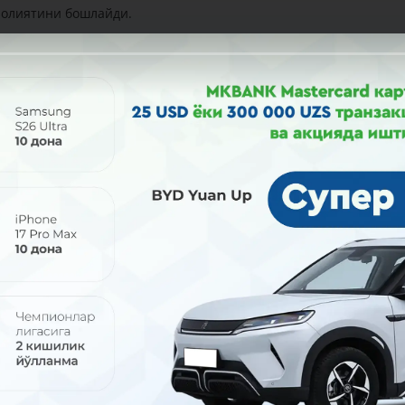
аолиятини бошлайди.
люта айирбошлаш шохобчаларимиз мижозлар қулайлиги учун
и тўловлар қилишингиз, ўтказмалар жўнатишингиз ва бошқа кўп
гиз мумкин!
Юклаб олиш