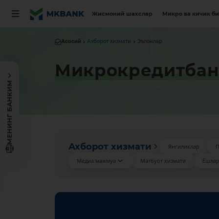
Жисмоний шахслар
Микро ва кичик б
Асосий
Ахборот хизмати
Эълонлар
Микрокредитбан
МЕНИНГ БАНКИМ
Ахборот хизмати
Янгиликлар
П
Медиа мажмуа
Матбуот хизмати
Ёшлар