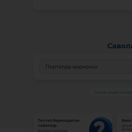
Савол
Омонат қандай очилад
Тез-тез бериладиган
Банк
саволлар
қўллаб
қўнғир
ва уларга жавоблар