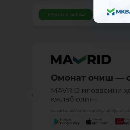
Рўйхатга қайтиш
Омонат очиш — о
MAVRID иловасини ҳ
юклаб олинг.
Mavrid иловасини сизга қулай бўлган с
Мавжуд
Юкланг
Юкл
Google Play
App Store
App