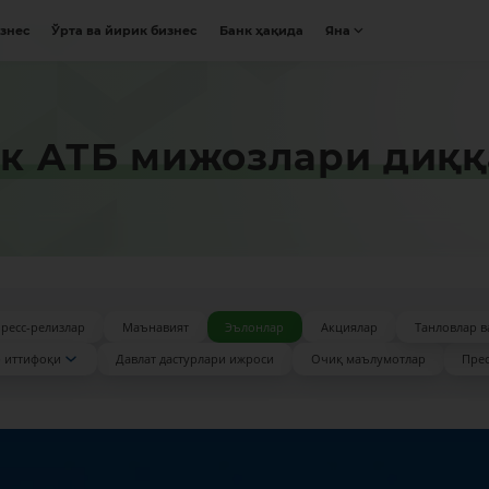
изнес
Ўрта ва йирик бизнес
Банк ҳақида
Яна
к AТБ мижозлари диққ
ресс-релизлар
Маънавият
Эълонлар
Акциялар
Танловлар в
 иттифоқи
Давлат дастурлари ижроси
Очиқ маълумотлар
Прес