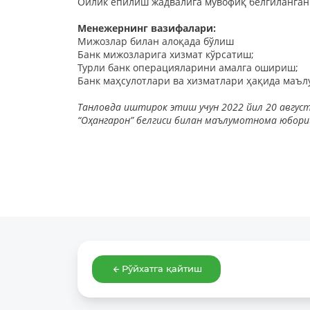
Ойлик ёпилиш жадвалига мувофиқ белгиланган 
Менежернинг вазифалари:
Мижозлар билан алоқада бўлиш
Банк мижозларига хизмат кўрсатиш;
Турли банк операцияларини амалга ошириш;
Банк маҳсулотлари ва хизматлари ҳақида маъл
Танловда иштирок этиш учун 2022 йил 20 авгус
“Оҳангарон” белгиси билан маълумотнома юбори
Рўйхатга қайтиш