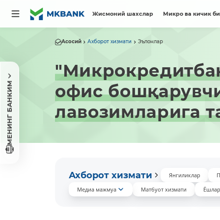
Жисмоний шахслар
Микро ва кичик б
Асосий
Ахборот хизмати
Эълонлар
"Микрокредитбан
МЕНИНГ БАНКИМ
офис бошқарувч
лавозимларига т
Ахборот хизмати
Янгиликлар
П
Медиа мажмуа
Матбуот хизмати
Ёшлар