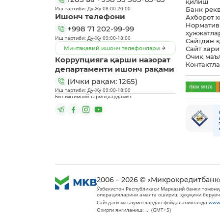
қилиш
Иш тартиби: Ду-Жу 08:00-20:00
Банк рек
Ишонч телефони
Ахборот 
Норматив
+998 71 202-99-99
ҳужжатла
Иш тартиби: Ду-Жу 09:00-18:00
Сайтдан 
Минтақавий ишонч телефонлари
Сайт хари
Очиқ маъ
Коррупцияга қарши назорат
Контактл
департаменти ишонч рақами
(Ички рақам: 1265)
Иш тартиби: Ду-Жу 09:00-18:00
Биз ижтимоий тармоқлардамиз:
2006 – 2026 © «Микрокредитбанк
Ўзбекистон Республикаси Марказий банки томони
операцияларини амалга ошириш ҳуқуқини берувч
Сайтдаги маълумотлардан фойдаланилганда
www
Охирги янгиланиш: ... (GMT+5)