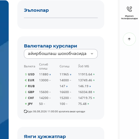
Эълонлар
Ишонч
телефонлари
Валюталар курслари
айирбошлаш шохобчасида
Сотиб
Валюта
Сотиш
Ўзб МБ
олиш
USD
11880
11965
11915.64
EUR
13000
14000
13749.46
RUB
147
146.19
GBP
15600
16600
16034.88
CHF
14200
15200
14719.75
JPY
50
100
75.48
Курс 06.08.2026 11:00:00 ҳолатига амал қилади
Янги ҳужжатлар