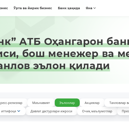
изнес
Ўрта ва йирик бизнес
Банк ҳақида
Яна
к” AТБ Оҳангарон бан
иси, бош менежер ва 
анлов эълон қилади
ресс-релизлар
Маънавият
Эълонлар
Акциялар
Танловлар в
 иттифоқи
Давлат дастурлари ижроси
Очиқ маълумотлар
Прес