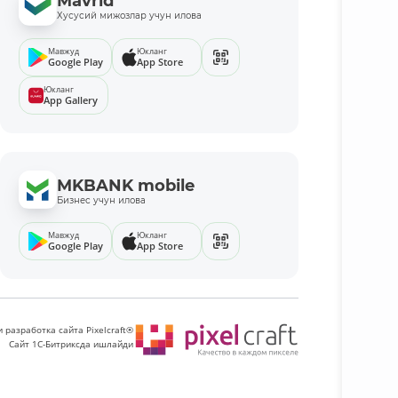
Mavrid
Хусусий мижозлар учун илова
Мавжуд
Юкланг
Google Play
App Store
Юкланг
App Gallery
MKBANK mobile
Бизнес учун илова
Мавжуд
Юкланг
Google Play
App Store
 разработка сайта Pixelcraft®
Сайт 1C-Битриксда ишлайди