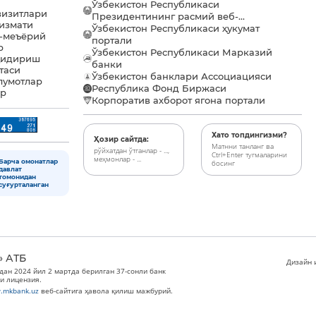
Ўзбекистон Республикаси
визитлари
Президентининг расмий веб-...
хизмати
Ўзбекистон Республикаси ҳукумат
-меъёрий
портали
р
Ўзбекистон Республикаси Марказий
қидириш
банки
таси
Ўзбекистон банклари Ассоциацияси
лумотлар
Республика Фонд Биржаси
ар
Корпоратив ахборот ягона портали
Хато топдингизми?
Ҳозир сайтда:
Матнни танланг ва
рўйхатдан ўтганлар - ...,
Ctrl+Enter тугмаларини
меҳмонлар - ...
Барча омонатлар
босинг
давлат
томонидан
суғурталанган
» АТБ
Дизайн и
дан 2024 йил 2 мартда берилган 37-сонли банк
и лицензия.
.mkbank.uz
веб-сайтига ҳавола қилиш мажбурий.