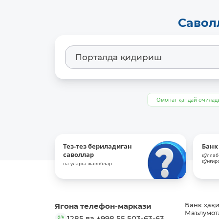
Савол
Омонат қандай очилад
Тез-тез бериладиган
Банк
саволлар
қўллаб
қўнғир
ва уларга жавоблар
Ягона телефон-маркази
Банк ҳақ
Маълумот
1285
ва
+998 55 503-63-63