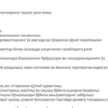
ткичларини таҳлил қила олиш;
ш;
ожланишини таъминлаш;
рожаатларнинг ўз вақтида ва тўлақонли кўриб чиқилишини
умотлар билан ишлашда қонунчилик талабларига риоя
филиаллари бошлиғининг буйруқлари ва топшириқларининг ўз
б-қоидалари, ижро интизоми ва банкнинг корпоратив кодексиг
иқ акс эттиришни қўллаб-қувватлаш;
кллантириш, юритиш ва сақлаш бўйича ишларни бажариш;
тегишли йўналишлари бўйича маълумотларни тайёрлаш;
орат қилиш, уларни белгиланган тартибда архивга топшириш у