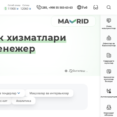
Сотиб олиш
Сотиш
1285, +998 55 503-63-63
Ўзб
11900
12060
Очиқ
маълумотлар
к хизматлари
Офислар ва
менежер
банкоматлар
Савдодаги
мулклар
...
Янгилаш: ...
Қимматли
қоғозлар
бозори
а тендерлар
Мақолалар ва интервьюлар
Антикоррупция
с-кит
Аналитика
Мурожаат
юбориш