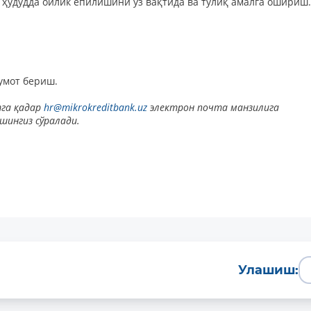
ҳудудда ойлик ёпилишини ўз вақтида ва тўлиқ амалга ошириш.
умот бериш.
тга қадар
hr@mikrokreditbank.uz
электрон почта манзилига
шингиз сўралади.
Батафсил
Улашиш: