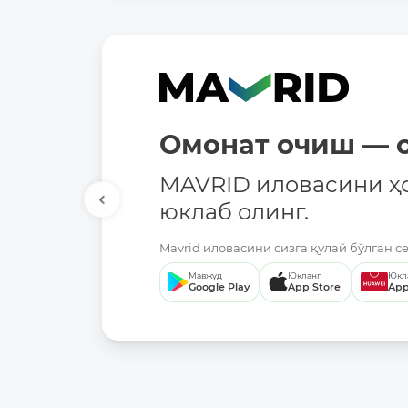
Омонат очиш — о
MAVRID иловасини ҳ
юклаб олинг.
Mavrid иловасини сизга қулай бўлган с
Мавжуд
Юкланг
Юкл
Google Play
App Store
App