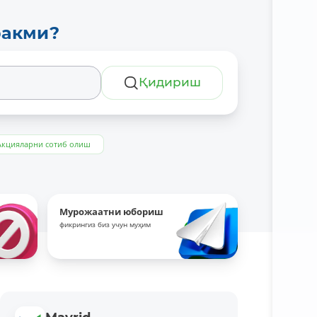
ракми?
Қидириш
Акцияларни сотиб олиш
Мурожаатни юбориш
фикрингиз биз учун муҳим