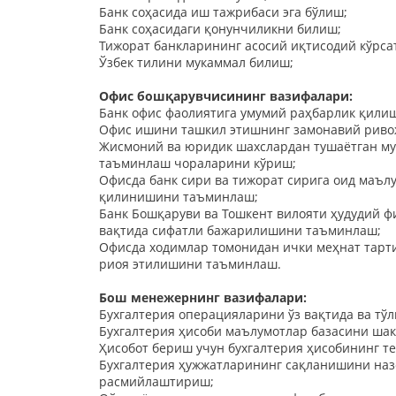
Банк соҳасида иш тажрибаси эга бўлиш;
Банк соҳасидаги қонунчиликни билиш;
Тижорат банкларининг асосий иқтисодий кўрса
Ўзбек тилини мукаммал билиш;
Офис бошқарувчисининг вазифалари:
Банк офис фаолиятига умумий раҳбарлик қили
Офис ишини ташкил этишнинг замонавий рив
Жисмоний ва юридик шахслардан тушаётган му
таъминлаш чораларини кўриш;
Офисда банк сири ва тижорат сирига оид маъл
қилинишини таъминлаш;
Банк Бошқаруви ва Тошкент вилояти ҳудудий 
вақтида сифатли бажарилишини таъминлаш;
Офисда ходимлар томонидан ички меҳнат тарти
риоя этилишини таъминлаш.
Бош менежернинг вазифалари:
Бухгалтерия операцияларини ўз вақтида ва тўл
Бухгалтерия ҳисоби маълумотлар базасини ша
Ҳисобот бериш учун бухгалтерия ҳисобининг 
Бухгалтерия ҳужжатларининг сақланишини наз
расмийлаштириш;