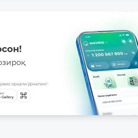
сон!
озироқ
ервис орқали ўрнатинг:
анг
 Gallery