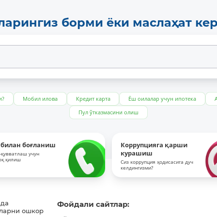
ларингиз борми ёки маслаҳат ке
и?
Мобил илова
Кредит карта
Ёш оилалар учун ипотека
Пул ўтказмасини олиш
 билан боғланиш
Коррупцияга қарши
курашиш
-қувватлаш учун
оқ қилиш
Сиз коррупция ҳодисасига дуч
келдингизми?
ида
Фойдали сайтлар:
ларни ошкор