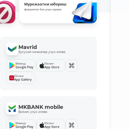
Мурожаатни юбориш
фикрингиз биз учун муҳим
Mavrid
Хусусий мижозлар учун илова
Мавжуд
Юкланг
Google Play
App Store
Юкланг
App Gallery
MKBANK mobile
Бизнес учун илова
Мавжуд
Юкланг
Google Play
App Store