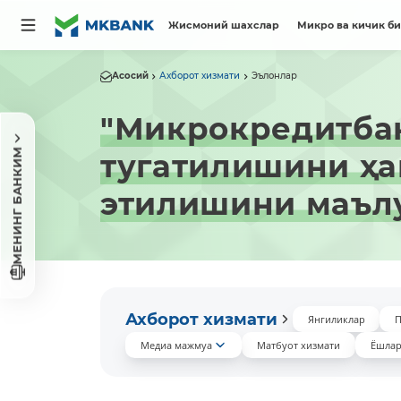
Жисмоний шахслар
Микро ва кичик б
Асосий
Ахборот хизмати
Эълонлар
"Микрокредитбан
МЕНИНГ БАНКИМ
тугатилишини ҳа
этилишини маъл
Ахборот хизмати
Янгиликлар
П
Медиа мажмуа
Матбуот хизмати
Ёшлар