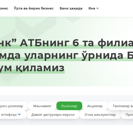
изнес
Ўрта ва йирик бизнес
Банк ҳақида
Яна
к” AТБнинг 6 та фили
мда уларнинг ўрнида 
ум қиламиз
ресс-релизлар
Маънавият
Эълонлар
Акциялар
Танловлар в
 иттифоқи
Давлат дастурлари ижроси
Очиқ маълумотлар
Прес