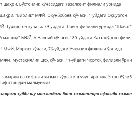
нт шаҳри, Бўстонлиқ кўчасидаги Ғазалкент филиали ўрнида
 шаҳри, "Бирлик" МФЙ, Охунбобоев кўчаси, 1-уйдаги Оққўрғон
ФЙ, Туркистон кўчаси, 79-уйдаги Шовот филиали ўрнида "Шовот"
рб масжид" МФЙ, А.Навоий кўчаси, 189-уйдаги Каттақўрғон фили
л" МФЙ, Марказ кўчаси, 76-уйдаги Учқизил филиали ўрнида
 МФЙ, Мустақиллик шоҳ кўчаси, 11-уйдаги Чортоқ филиали ўрн
самарли ва сифатли хизмат кўрсатиш учун яратилаётган бўлиб
клиф этишдан манмунмиз!
ларига худди шу манзилдаги банк хизматлари офисида хизма