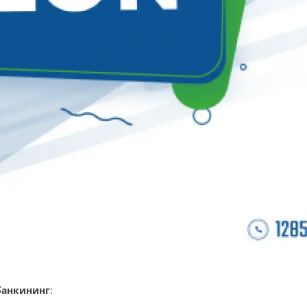
банкининг
: