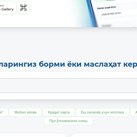
анг
 Gallery
ларингиз борми ёки маслаҳат ке
и?
Мобил илова
Кредит карта
Ёш оилалар учун ипотека
Пул ўтказмасини олиш