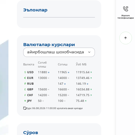
Эълонлар
Ишонч
телефонлари
Валюталар курслари
айирбошлаш шохобчасида
Сотиб
Валюта
Сотиш
Ўзб МБ
олиш
USD
11880
11965
11915.64
EUR
13000
14000
13749.46
RUB
147
146.19
GBP
15600
16600
16034.88
CHF
14200
15200
14719.75
JPY
50
100
75.48
Курс 06.08.2026 11:00:00 ҳолатига амал қилади
Сўров