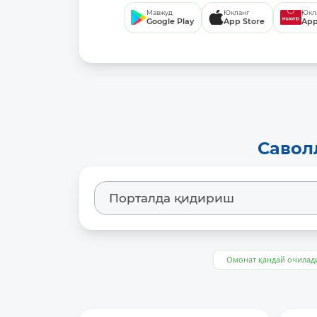
Мавжуд
Юкланг
Юкл
Google Play
App Store
App
Савол
Омонат қандай очилад