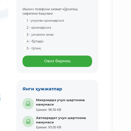
Ишонч телефони хизмат кўрсатиш
сифатини баҳоланг
1 - умуман қониқарсиз
2 - қониқарсиз
3 - унчалик эмас
4 - бўлади
5 - тўлиқ
Овоз бермоқ
Янги ҳужжатлар
Микроқарз учун шартнома
намунаси
Ҳажми: 98.50 KB
Автокредит учун шартнома
намунаси
Ҳажми: 93.00 KB