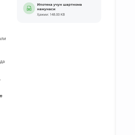
Ипотека учун шартнома
намунаси
Ҳажми: 148.00 KB
али
ида
,
т