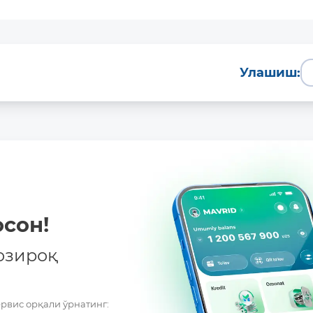
Батафсил
Улашиш:
сон!
озироқ
ервис орқали ўрнатинг: