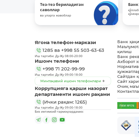
Тез-тез бериладиган
Банк
саволлар
қўллаб
қўнғир
ва уларга жавоблар
Ягона телефон-маркази
Банк ҳақ
Маълумот
1285
ва
+998 55 503-63-63
қилиш
Иш тартиби: Ду-Жу 08:00-20:00
Банк рек
Ишонч телефони
Ахборот 
Норматив
+998 71 202-99-99
ҳужжатла
Иш тартиби: Ду-Жу 09:00-18:00
Сайтдан 
Минтақавий ишонч телефонлари
Сайт хари
Очиқ маъ
Коррупцияга қарши назорат
Контактл
департаменти ишонч рақами
(Ички рақам: 1265)
Иш тартиби: Ду-Жу 09:00-18:00
Биз ижтимоий тармоқлардамиз: