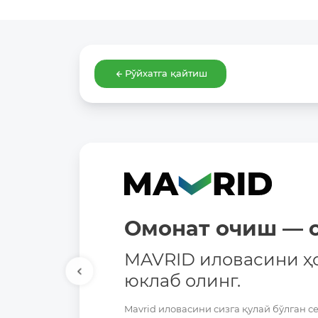
Рўйхатга қайтиш
Омонат очиш — о
MAVRID иловасини ҳ
юклаб олинг.
Mavrid иловасини сизга қулай бўлган с