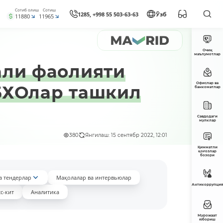
Сотиб олиш
Сотиш
1285, +998 55 503-63-63
Ўзб
11880
11965
Очиқ
маълумотлар
али фаолияти
Офислар ва
БХОлар ташкил
банкоматлар
Савдодаги
мулклар
380
Янгилаш: 15 сентябр 2022, 12:01
Қимматли
қоғозлар
бозори
а тендерлар
Мақолалар ва интервьюлар
Антикоррупция
с-кит
Аналитика
Мурожаат
юбориш