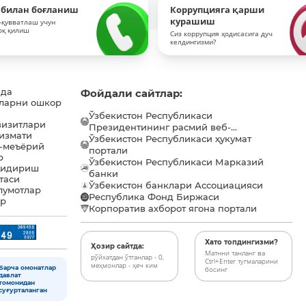
 билан боғланиш
Коррупцияга қарши
курашиш
-қувватлаш учун
оқ қилиш
Сиз коррупция ҳодисасига дуч
келдингизми?
ида
Фойдали сайтлар:
ларни ошкор
Ўзбекистон Республикаси
визитлари
Президентининг расмий веб-...
хизмати
Ўзбекистон Республикаси ҳукумат
-меъёрий
портали
р
Ўзбекистон Республикаси Марказий
қидириш
банки
таси
Ўзбекистон банклари Ассоциацияси
лумотлар
Республика Фонд Биржаси
ар
Корпоратив ахборот ягона портали
Хато топдингизми?
Ҳозир сайтда:
Матнни танланг ва
рўйхатдан ўтганлар - 0,
Ctrl+Enter тугмаларини
меҳмонлар - ҳеч ким
Барча омонатлар
босинг
давлат
томонидан
суғурталанган