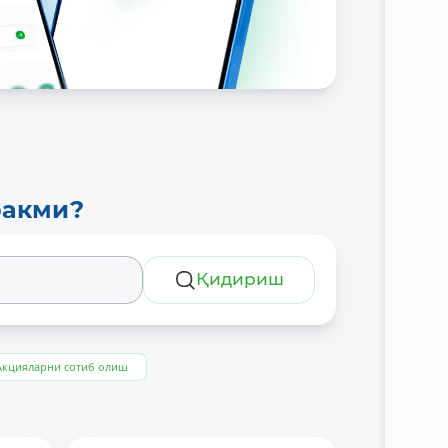
ракми?
Қидириш
Акцияларни сотиб олиш