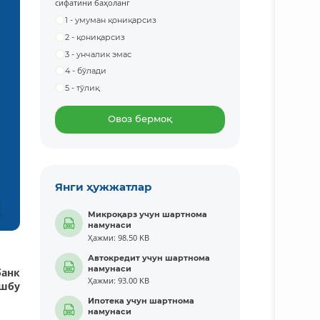
сифатини баҳоланг
1 - умуман қониқарсиз
2 - қониқарсиз
3 - унчалик эмас
4 - бўлади
5 - тўлиқ
Овоз бермоқ
Янги ҳужжатлар
Микроқарз учун шартнома
намунаси
Ҳажми: 98.50 KB
Автокредит учун шартнома
намунаси
банк
Ҳажми: 93.00 KB
ушбу
Ипотека учун шартнома
намунаси