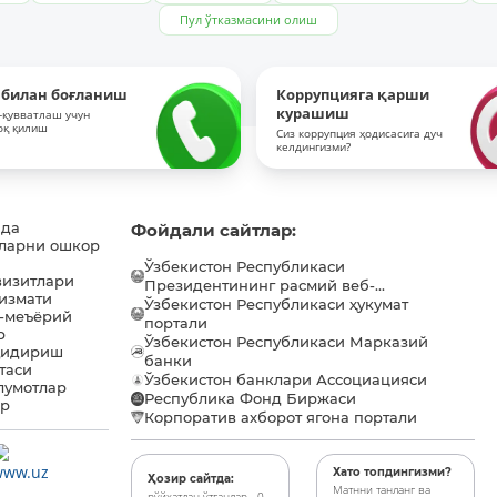
Пул ўтказмасини олиш
 билан боғланиш
Коррупцияга қарши
курашиш
-қувватлаш учун
оқ қилиш
Сиз коррупция ҳодисасига дуч
келдингизми?
ида
Фойдали сайтлар:
ларни ошкор
Ўзбекистон Республикаси
визитлари
Президентининг расмий веб-...
хизмати
Ўзбекистон Республикаси ҳукумат
-меъёрий
портали
р
Ўзбекистон Республикаси Марказий
қидириш
банки
таси
Ўзбекистон банклари Ассоциацияси
лумотлар
Республика Фонд Биржаси
ар
Корпоратив ахборот ягона портали
Хато топдингизми?
Ҳозир сайтда:
Матнни танланг ва
рўйхатдан ўтганлар - 0,