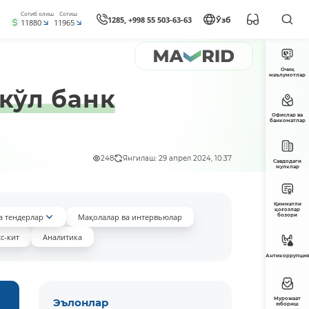
Сотиб олиш
Сотиш
1285, +998 55 503-63-63
Ўзб
11880
11965
Очиқ
маълумотлар
кўл банк
Офислар ва
банкоматлар
248
Янгилаш: 29 апрел 2024, 10:37
Савдодаги
мулклар
Қимматли
қоғозлар
а тендерлар
Мақолалар ва интервьюлар
бозори
с-кит
Аналитика
Антикоррупция
Мурожаат
Эълонлар
юбориш