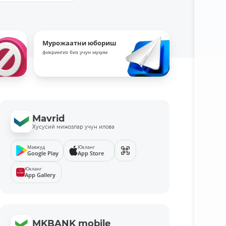
Мурожаатни юбориш
фикрингиз биз учун муҳим
Mavrid
Хусусий мижозлар учун илова
Мавжуд
Юкланг
Google Play
App Store
Юкланг
App Gallery
MKBANK mobile