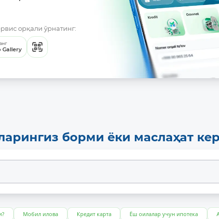
ервис орқали ўрнатинг:
анг
 Gallery
ларингиз борми ёки маслаҳат ке
и?
Мобил илова
Кредит карта
Ёш оилалар учун ипотека