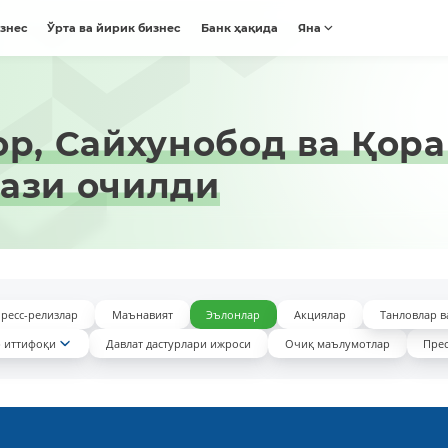
изнес
Ўрта ва йирик бизнес
Банк ҳақида
Яна
ор, Сайхунобод ва Қора
ази очилди
ресс-релизлар
Маънавият
Эълонлар
Акциялар
Танловлар в
 иттифоқи
Давлат дастурлари ижроси
Очиқ маълумотлар
Прес