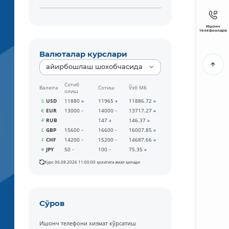
Ишонч
телефонлари
Валюталар курслари
айирбошлаш шохобчасида
Сотиб
Валюта
Сотиш
Ўзб МБ
олиш
USD
11880
11965
11886.72
EUR
13000
14000
13717.27
RUB
147
146.37
GBP
15600
16600
16007.85
CHF
14200
15200
14687.66
JPY
50
100
75.35
Курс 06.08.2026 11:00:00 ҳолатига амал қилади
Сўров
Ишонч телефони хизмат кўрсатиш