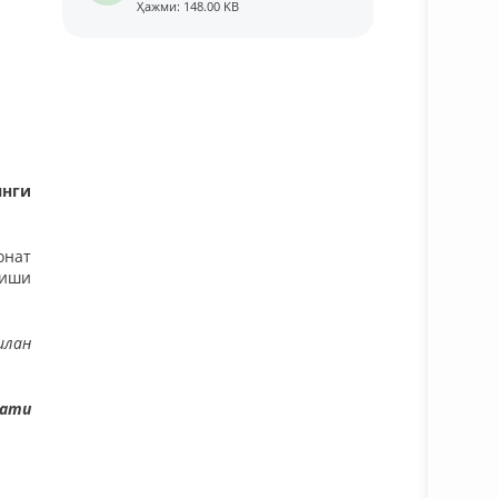
Ҳажми: 148.00 KB
янги
онат
лиши
илан
мати