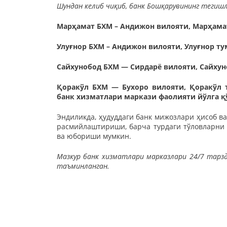
Шундан келиб чиқиб, банк Бошқарувининг тегишл
Марҳамат БХМ – Андижон вилояти, Марҳамат
Улуғнор БХМ – Андижон вилояти, Улуғнор ту
Сайхунобод БХМ — Сирдарё вилояти, Сайху
Қоракўл БХМ — Бухоро вилояти, Қоракўл т
банк хизматлари маркази фаолияти йўлга 
Эндиликда, ҳудуддаги банк мижозлари ҳисоб в
расмийлаштириши, барча турдаги тўловларни
ва юбориши мумкин.
Мазкур банк хизматлари марказлари 24/7 тарз
таъминланган.