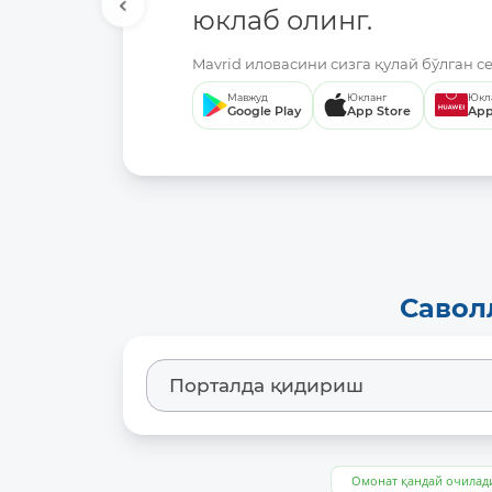
юклаб олинг.
Mavrid иловасини сизга қулай бўлган с
Мавжуд
Юкланг
Юкл
Google Play
App Store
App
Савол
Омонат қандай очилад