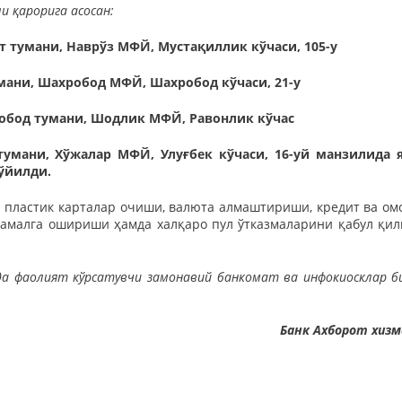
и қарорига асосан:
 тумани, Наврўз МФЙ, Мустақиллик кўчаси, 105-у
мани, Шахробод МФЙ, Шахробод кўчаси, 21-у
нобод тумани, Шодлик МФЙ, Равонлик кўчас
умани, Хўжалар МФЙ, Улуғбек кўчаси, 16-уй манзилида 
қўйилди.
а пластик карталар очиши, валюта алмаштириши, кредит ва ом
 амалга ошириши ҳамда халқаро пул ўтказмаларини қабул қи
да фаолият кўрсатувчи замонавий банкомат ва инфокиосклар б
Банк Ахборот хиз