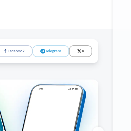
Батафси
Facebook
Telegram
X