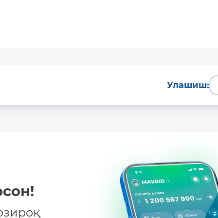
Батафсил
Улашиш:
сон!
озироқ