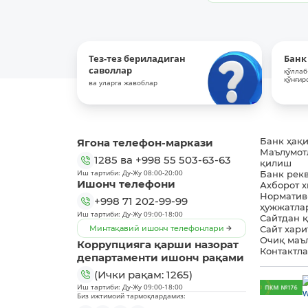
Тез-тез бериладиган
Банк
саволлар
қўллаб
қўнғир
ва уларга жавоблар
Ягона телефон-маркази
Банк ҳақ
Маълумот
1285
ва
+998 55 503-63-63
қилиш
Иш тартиби: Ду-Жу 08:00-20:00
Банк рек
Ишонч телефони
Ахборот 
Норматив
+998 71 202-99-99
ҳужжатла
Иш тартиби: Ду-Жу 09:00-18:00
Сайтдан 
Минтақавий ишонч телефонлари
Сайт хари
Очиқ маъ
Коррупцияга қарши назорат
Контактл
департаменти ишонч рақами
(Ички рақам: 1265)
Иш тартиби: Ду-Жу 09:00-18:00
Биз ижтимоий тармоқлардамиз: