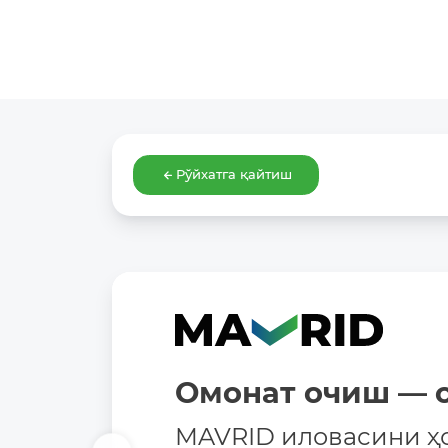
Рўйхатга қайтиш
Омонат очиш — о
MAVRID иловасини ҳ