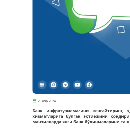
29 апр 2024
Банк инфратузилмасини кенгайтириш, ҳ
хизматларига бўлган эҳтиёжини қондир
манзилларда янги банк бўлинмаларини таш