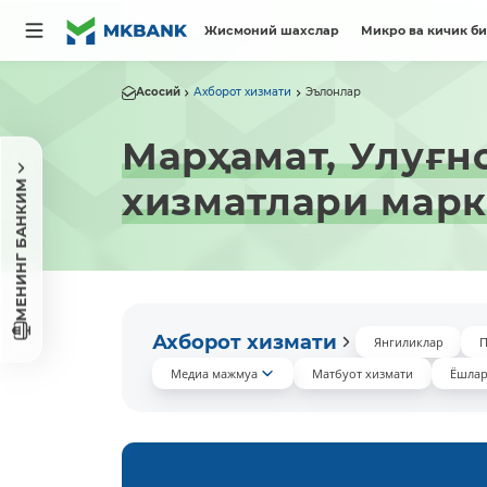
Жисмоний шахслар
Микро ва кичик б
Асосий
Ахборот хизмати
Эълонлар
Марҳамат, Улуғн
МЕНИНГ БАНКИМ
хизматлари марк
Ахборот хизмати
Янгиликлар
П
Медиа мажмуа
Матбуот хизмати
Ёшлар