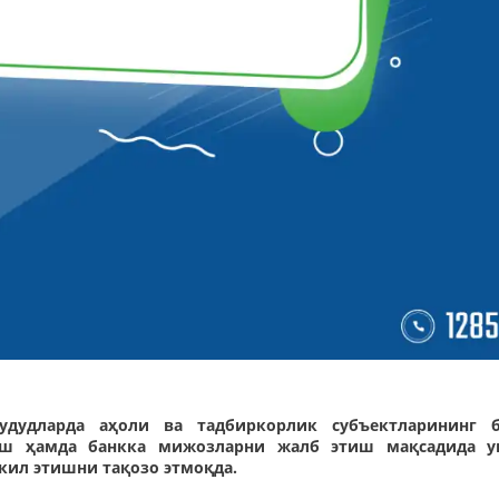
удудларда аҳоли ва тадбиркорлик субъектларининг 
иш ҳамда банкка мижозларни жалб этиш мақсадида 
кил этишни тақозо этмоқда.