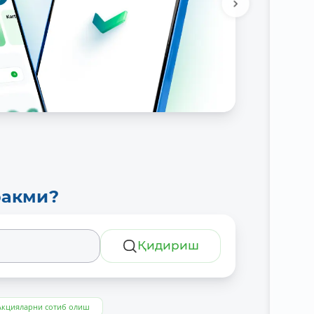
ракми?
Қидириш
Акцияларни сотиб олиш