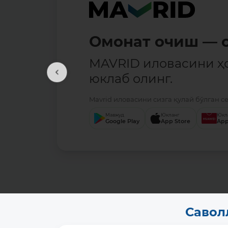
Омонат очиш — о
MAVRID иловасини ҳ
юклаб олинг.
Mavrid иловасини сизга қулай бўлган с
Мавжуд
Юкланг
Юкл
Google Play
App Store
App
Савол