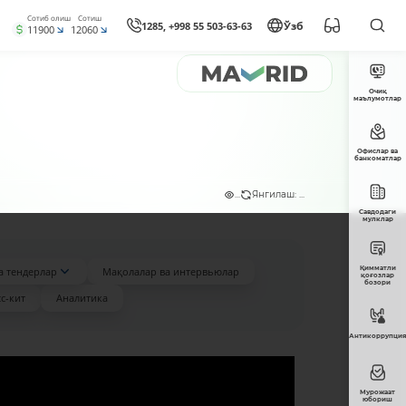
Сотиб олиш
Сотиш
1285, +998 55 503-63-63
Ўзб
11900
12060
Очиқ
маълумотлар
Офислар ва
банкоматлар
...
Янгилаш: ...
Савдодаги
мулклар
Қимматли
а тендерлар
Мақолалар ва интервьюлар
қоғозлар
бозори
с-кит
Аналитика
Антикоррупция
Мурожаат
юбориш