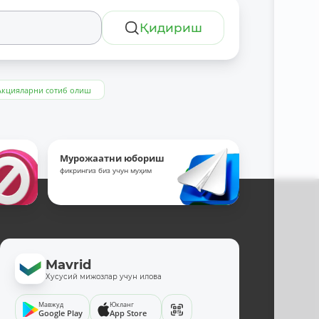
Қидириш
Акцияларни сотиб олиш
Мурожаатни юбориш
фикрингиз биз учун муҳим
Mavrid
Хусусий мижозлар учун илова
Мавжуд
Юкланг
Google Play
App Store