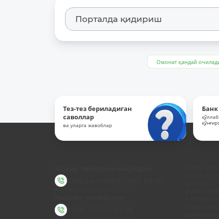
Омонат қандай очилад
Тез-тез бериладиган
Банк
саволлар
қўллаб
қўнғир
ва уларга жавоблар
Ягона телефон-маркази
Банк ҳақ
Маълумот
1285
ва
+998 55 503-63-63
қилиш
Иш тартиби: Ду-Жу 08:00-20:00
Банк рек
Ишонч телефони
Ахборот 
Норматив
+998 71 202-99-99
ҳужжатла
Иш тартиби: Ду-Жу 09:00-18:00