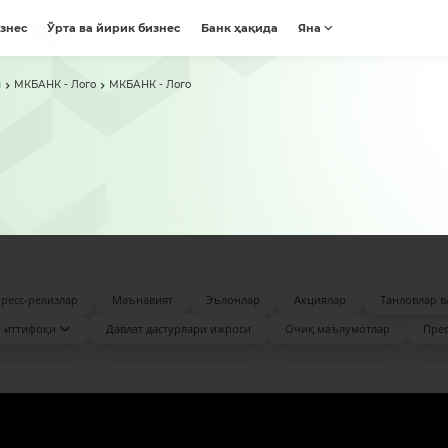
изнес
Ўрта ва йирик бизнес
Банк ҳақида
Яна
я
МКБАНК - Лого
МКБАНК - Лого
ресс-релизлар
Маънавият
Эълонлар
Акциялар
Танловлар в
 иттифоқи
Давлат дастурлари ижроси
Очиқ маълумотлар
Прес