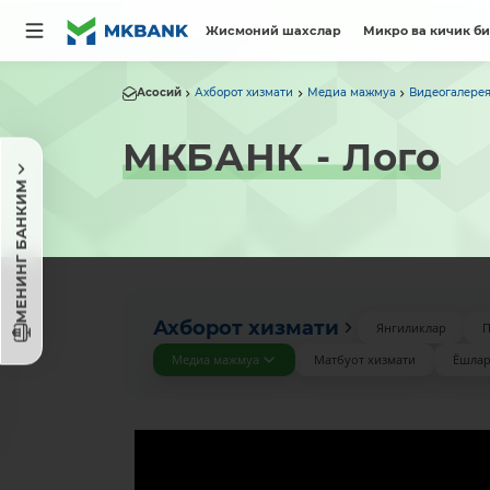
Жисмоний шахслар
Микро ва кичик б
Асосий
Ахборот хизмати
Медиа мажмуа
Видеогалере
МКБАНК - Лого
МЕНИНГ БАНКИМ
Ахборот хизмати
Янгиликлар
П
Медиа мажмуа
Матбуот хизмати
Ёшлар