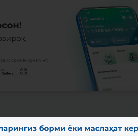
сон!
озироқ
Батафсил
ервис орқали ўрнатинг:
анг
 Gallery
ларингиз борми ёки маслаҳат ке