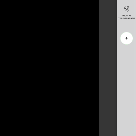
Ишонч
телефонлари