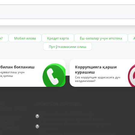
и?
Мобил илова
Кредит карта
Ёш оилалар учун ипотека
Пул ўтказмасини олиш
 билан боғланиш
Коррупцияга қарши
курашиш
-қувватлаш учун
оқ қилиш
Сиз коррупция ҳодисасига дуч
келдингизми?
ида
Фойдали сайтлар:
ларни ошкор
Ўзбекистон Республикаси
визитлари
Президентининг расмий веб-...
хизмати
Ўзбекистон Республикаси ҳукумат
-меъёрий
портали
р
Ўзбекистон Республикаси Марказий