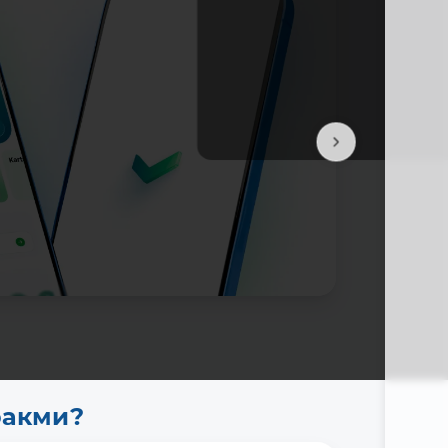
Батафс
ракми?