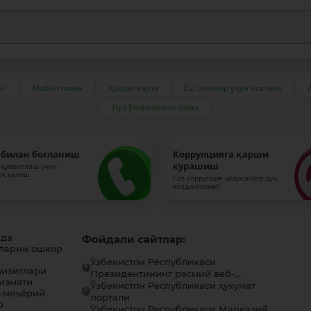
и?
Мобил илова
Кредит карта
Ёш оилалар учун ипотека
Пул ўтказмасини олиш
 билан боғланиш
Коррупцияга қарши
курашиш
-қувватлаш учун
оқ қилиш
Сиз коррупция ҳодисасига дуч
келдингизми?
ида
Фойдали сайтлар:
ларни ошкор
Ўзбекистон Республикаси
визитлари
Президентининг расмий веб-...
хизмати
Ўзбекистон Республикаси ҳукумат
-меъёрий
портали
р
Ўзбекистон Республикаси Марказий