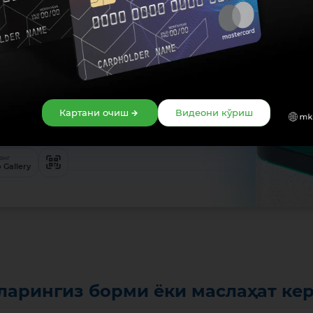
рз "Оммабоп"
 иловасини
Картани очиш
Видеони кўриш
ервис орқали ўрнатинг:
анг
 Gallery
ларингиз борми ёки маслаҳат ке