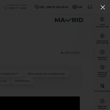
Сотиб олиш
Сотиш
1285, +998 55 503-63-63
Ўзб
11980
12045
Очиқ
маълумотлар
Офислар ва
банкоматлар
...
Янгилаш: ...
Савдодаги
мулклар
Қимматли
а тендерлар
Мақолалар ва интервьюлар
қоғозлар
бозори
с-кит
Аналитика
Антикоррупция
Мурожаат
юбориш