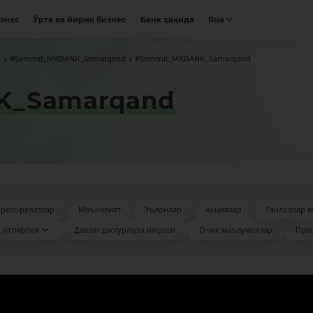
изнес
Ўрта ва йирик бизнес
Банк ҳақида
Яна
я
#Sammit_MKBANK_Samarqand
#Sammit_MKBANK_Samarqand
K_Samarqand
ресс-релизлар
Маънавият
Эълонлар
Акциялар
Танловлар в
 иттифоқи
Давлат дастурлари ижроси
Очиқ маълумотлар
Прес