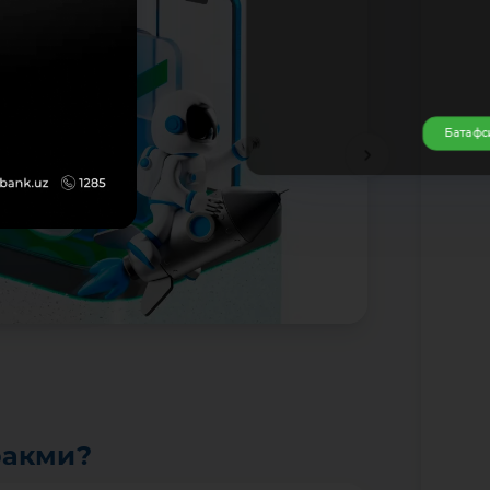
Батафс
ракми?