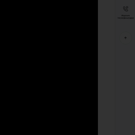
Ишонч
телефонлари