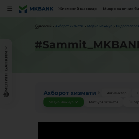
Жисмоний шахслар
Микро ва кичик б
Асосий
Ахборот хизмати
Медиа мажмуа
Видеогалере
#Sammit_MKBAN
МЕНИНГ БАНКИМ
Ахборот хизмати
Янгиликлар
П
Медиа мажмуа
Матбуот хизмати
Ёшлар