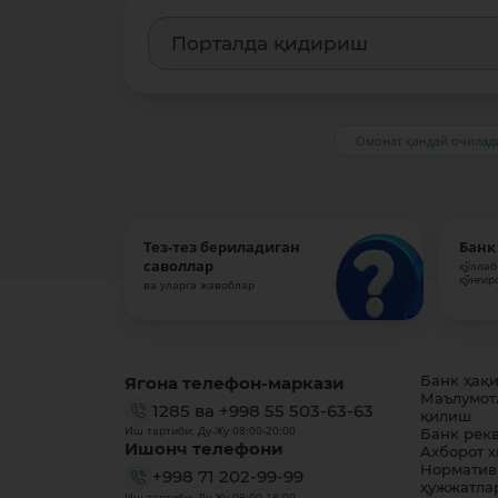
Омонат қандай очилад
Тез-тез бериладиган
Банк
саволлар
қўллаб
қўнғир
ва уларга жавоблар
Ягона телефон-маркази
Банк ҳақ
Маълумот
1285
ва
+998 55 503-63-63
қилиш
Иш тартиби: Ду-Жу 08:00-20:00
Банк рек
Ишонч телефони
Ахборот 
Норматив
+998 71 202-99-99
ҳужжатла
Иш тартиби: Ду-Жу 09:00-18:00