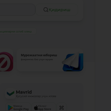
Қидириш
Акцияларни сотиб олиш
Мурожаатни юбориш
фикрингиз биз учун муҳим
Mavrid
Хусусий мижозлар учун илова
Мавжуд
Юкланг
Google Play
App Store