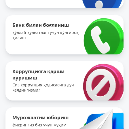
Банк билан боғланиш
қўллаб-қувватлаш учун қўнғироқ
қилиш
Коррупцияга қарши
курашиш
Сиз коррупция ҳодисасига дуч
келдингизми?
Мурожаатни юбориш
фикрингиз биз учун муҳим