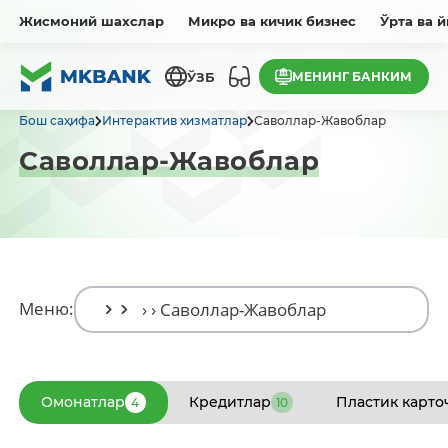
Жисмоний шахслар
Микро ва кичик бизнес
Ўрта ва 
МЕНИНГ БАНКИМ
ЎЗБ
Бош саҳифа
Интерактив хизматлар
Саволлар-Жавоблар
Саволлар-Жавоблар
Меню:
Омонатлар
Кредитлар
Пластик карто
4
10