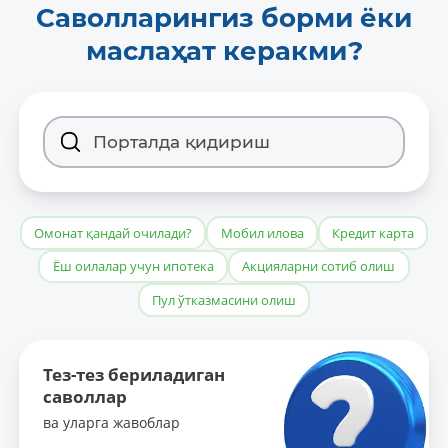
Саволларингиз борми ёки
маслаҳат керакми?
Омонат қандай очилади?
Мобил илова
Кредит карта
Ёш оилалар учун ипотека
Акцияларни сотиб олиш
Пул ўтказмасини олиш
Тез-тез бериладиган
саволлар
ва уларга жавоблар