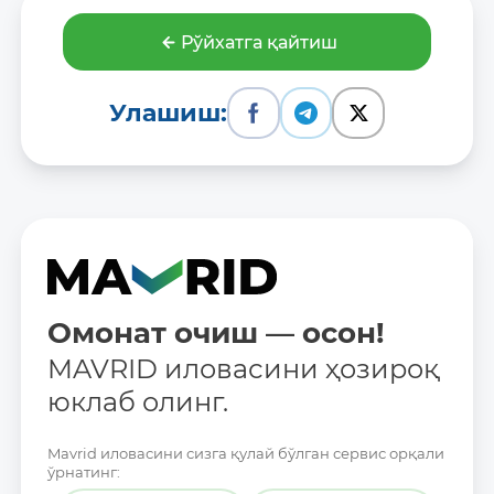
Рўйхатга қайтиш
Улашиш:
Омонат очиш — осон!
MAVRID иловасини ҳозироқ
юклаб олинг.
Mavrid иловасини сизга қулай бўлган сервис орқали
ўрнатинг: