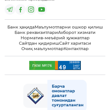
Банк ҳақида
Маълумотларни ошкор қилиш
Банк реквизитлари
Ахборот хизмати
Норматив-меъёрий ҳужжатлар
Сайтдан қидириш
Сайт харитаси
Очиқ маълумотлар
Контактлар
Барча
омонатлар
давлат
томонидан
суғурталанган