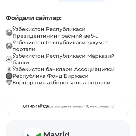
Фойдали сайтлар:
Ўзбекистон Республикаси
Президентининг расмий веб-...
Ўзбекистон Республикаси ҳукумат
портали
Ўзбекистон Республикаси Марказий
банки
Ўзбекистон банклари Ассоциацияси
Республика Фонд Биржаси
Корпоратив ахборот ягона портали
рўйхатдан ўтганлар - 0,
меҳмонлар - 2
Ҳозир сайтда:
Mavrid