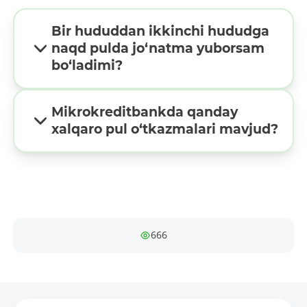
Bir hududdan ikkinchi hududga
naqd pulda jo‘natma yuborsam
bo‘ladimi?
Mikrokreditbankda qanday
xalqaro pul o‘tkazmalari mavjud?
666