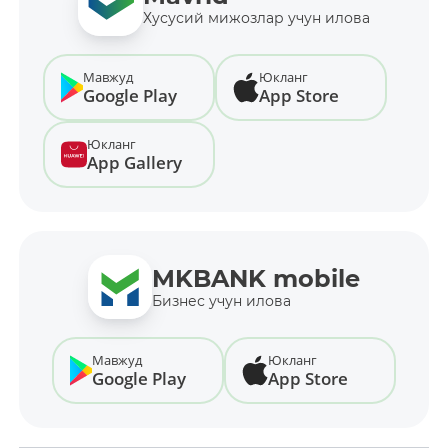
Хусусий мижозлар учун илова
Мавжуд
Юкланг
Google Play
App Store
Юкланг
App Gallery
MKBANK mobile
Бизнес учун илова
Мавжуд
Юкланг
Google Play
App Store